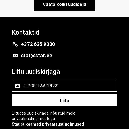
Vaata kõiki uudiseid
Kontaktid
+372 625 9300
stat@stat.ee
Liitu uudiskirjaga
E-POSTI AADRESS
Liitudes uudiskirjaga, nõustud meie
privaatsustingimustega
Statistikaameti privaatsustingimused