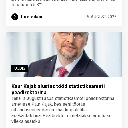
tööstuses 5,3%.
Loe edasi
5. AUGUST 2026
UUDIS
Kaur Kajak alustas tööd statistikaameti
peadirektorina
Täna, 3. augustil asus statistikaameti peadirektorina
ametisse Kaur Kajak, kes seni töötas
rahandusministeeriumi halduspoliitika
asekantslerina. Peadirektor nimetatakse ametisse
viieks aastaks.