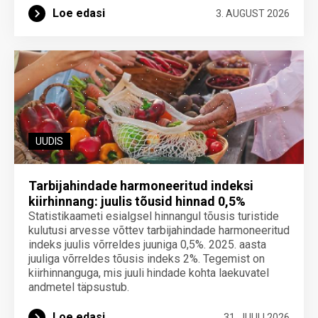
Loe edasi
3. AUGUST 2026
UUDIS
Tarbijahindade harmoneeritud indeksi
kiirhinnang: juulis tõusid hinnad 0,5%
Statistikaameti esialgsel hinnangul tõusis turistide
kulutusi arvesse võttev tarbijahindade harmoneeritud
indeks juulis võrreldes juuniga 0,5%. 2025. aasta
juuliga võrreldes tõusis indeks 2%. Tegemist on
kiirhinnanguga, mis juuli hindade kohta laekuvatel
andmetel täpsustub.
Loe edasi
31. JUULI 2026