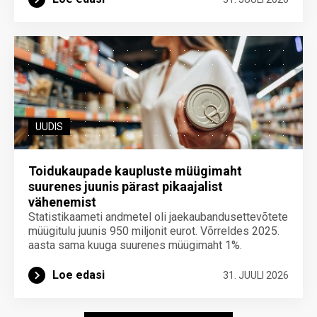
UUDIS
Toidukaupade kaupluste müügimaht
suurenes juunis pärast pikaajalist
vähenemist
Statistikaameti andmetel oli jaekaubandusettevõtete
müügitulu juunis 950 miljonit eurot. Võrreldes 2025.
aasta sama kuuga suurenes müügimaht 1%.
Loe edasi
31. JUULI 2026