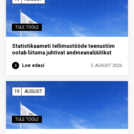
TULE TÖÖLE
Statistikaameti tellimustööde teenustiim
ootab liituma ­juhtivat andme­analüütikut
Loe edasi
5. AUGUST 2026
19
AUGUST
TULE TÖÖLE