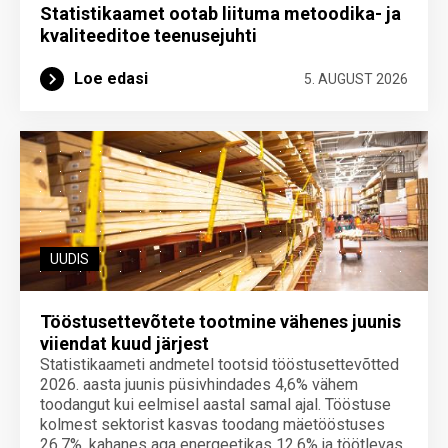
Statistikaamet ootab liituma metoodika- ja
kvaliteeditoe teenuse­juhti
Loe edasi
5. AUGUST 2026
UUDIS
Tööstusettevõtete tootmine vähenes juunis
viiendat kuud järjest
Statistikaameti andmetel tootsid tööstusettevõtted
2026. aasta juunis püsivhindades 4,6% vähem
toodangut kui eelmisel aastal samal ajal. Tööstuse
kolmest sektorist kasvas toodang mäetööstuses
26,7%, kahanes aga energeetikas 12,6% ja töötlevas