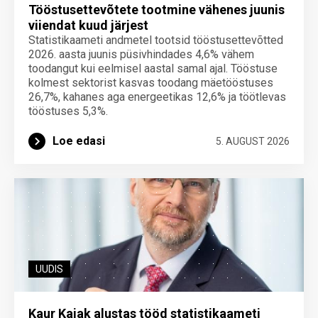
Tööstusettevõtete tootmine vähenes juunis
viiendat kuud järjest
Statistikaameti andmetel tootsid tööstusettevõtted
2026. aasta juunis püsivhindades 4,6% vähem
toodangut kui eelmisel aastal samal ajal. Tööstuse
kolmest sektorist kasvas toodang mäetööstuses
26,7%, kahanes aga energeetikas 12,6% ja töötlevas
tööstuses 5,3%.
Loe edasi
5. AUGUST 2026
UUDIS
Kaur Kajak alustas tööd statistikaameti