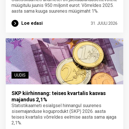
müügitulu juunis 950 miljonit eurot. Võrreldes 2025.
aasta sama kuuga suurenes müügimaht 1%.
Loe edasi
31. JUULI 2026
UUDIS
SKP kiirhinnang: teises kvartalis kasvas
majandus 2,1%
Statistikaameti esialgsel hinnangul suurenes
sisemajanduse koguprodukt (SKP) 2026. aasta
teises kvartalis võrreldes eelmise aasta sama ajaga
2,1%.