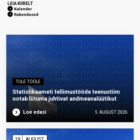
LEIA KIIRELT
Kalender
Rakendused
TULE TÖÖLE
Statistikaameti tellimustööde teenustiim
ootab liituma ­juhtivat andme­analüütikut
Loe edasi
5. AUGUST 2026
19
AUGUST