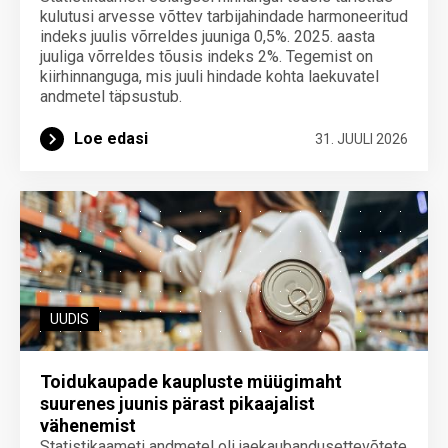
kulutusi arvesse võttev tarbijahindade harmoneeritud
indeks juulis võrreldes juuniga 0,5%. 2025. aasta
juuliga võrreldes tõusis indeks 2%. Tegemist on
kiirhinnanguga, mis juuli hindade kohta laekuvatel
andmetel täpsustub.
Loe edasi
31. JUULI 2026
UUDIS
Toidukaupade kaupluste müügimaht
suurenes juunis pärast pikaajalist
vähenemist
Statistikaameti andmetel oli jaekaubandusettevõtete