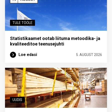
TULE TÖÖLE
Statistikaamet ootab liituma metoodika- ja
kvaliteeditoe teenuse­juhti
Loe edasi
5. AUGUST 2026
UUDIS