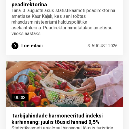
peadirektorina
Täna, 3. augustil asus statistikaameti peadirektorina
ametisse Kaur Kajak, kes seni töötas
rahandusministeeriumi halduspoliitika
asekantslerina. Peadirektor nimetatakse ametisse
viieks aastaks.
Loe edasi
3. AUGUST 2026
UUDIS
Tarbijahindade harmoneeritud indeksi
kiirhinnang: juulis tõusid hinnad 0,5%
Statistikaameti esialgsel hinnangul tõusis turistide