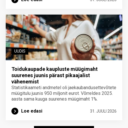
UUDIS
Toidukaupade kaupluste müügimaht
suurenes juunis pärast pikaajalist
vähenemist
Statistikaameti andmetel oli jaekaubandusettevõtete
müügitulu juunis 950 miljonit eurot. Võrreldes 2025.
aasta sama kuuga suurenes müügimaht 1%.
Loe edasi
31. JUULI 2026