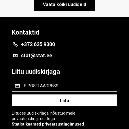
Vaata kõiki uudiseid
Kontaktid
+372 625 9300
stat@stat.ee
Liitu uudiskirjaga
E-POSTI AADRESS
Liitudes uudiskirjaga, nõustud meie
privaatsustingimustega
Statistikaameti privaatsustingimused