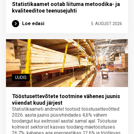
Statistikaamet ootab liituma metoodika- ja
kvaliteeditoe teenuse­juhti
Loe edasi
5. AUGUST 2026
UUDIS
Tööstusettevõtete tootmine vähenes juunis
viiendat kuud järjest
Statistikaameti andmetel tootsid tööstusettevõtted
2026. aasta juunis püsivhindades 4,6% vähem
toodangut kui eelmisel aastal samal ajal. Tööstuse
kolmest sektorist kasvas toodang mäetööstuses
26,7%, kahanes aga energeetikas 12,6% ja töötlevas