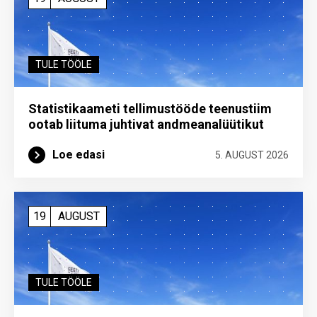
TULE TÖÖLE
Statistikaameti tellimustööde teenustiim
ootab liituma ­juhtivat andme­analüütikut
Loe edasi
5. AUGUST 2026
19
AUGUST
TULE TÖÖLE