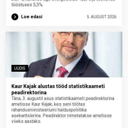
tööstuses 5,3%.
Loe edasi
5. AUGUST 2026
UUDIS
Kaur Kajak alustas tööd statistikaameti
peadirektorina
Täna, 3. augustil asus statistikaameti peadirektorina
ametisse Kaur Kajak, kes seni töötas
rahandusministeeriumi halduspoliitika
asekantslerina. Peadirektor nimetatakse ametisse
viieks aastaks.