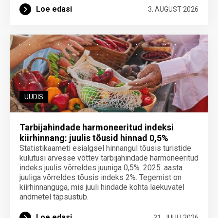
Loe edasi
3. AUGUST 2026
UUDIS
Tarbijahindade harmoneeritud indeksi
kiirhinnang: juulis tõusid hinnad 0,5%
Statistikaameti esialgsel hinnangul tõusis turistide
kulutusi arvesse võttev tarbijahindade harmoneeritud
indeks juulis võrreldes juuniga 0,5%. 2025. aasta
juuliga võrreldes tõusis indeks 2%. Tegemist on
kiirhinnanguga, mis juuli hindade kohta laekuvatel
andmetel täpsustub.
Loe edasi
31. JUULI 2026