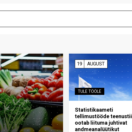
19
AUGUST
TULE TÖÖLE
Statistikaameti
tellimustööde teenusti
ootab liituma ­juhtivat
andme­analüütikut