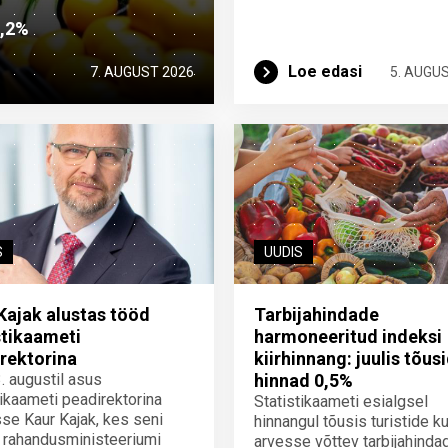
2,2%
Loe edasi
7. AUGUST 2026
5. AUGU
S
UUDIS
Kajak alustas tööd
Tarbijahindade
stikaameti
harmoneeritud indeksi
rektorina
kiirhinnang: juulis tõus
3. augustil asus
hinnad 0,5%
tikaameti peadirektorina
Statistikaameti esialgsel
se Kaur Kajak, kes seni
hinnangul tõusis turistide ku
 rahandusministeeriumi
arvesse võttev tarbijahinda