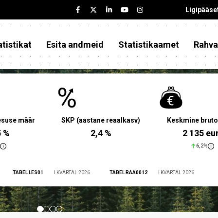
Ligipääse
tistikat
Esita andmeid
Statistikaamet
Rahva
aesuse määr
SKP (aastane reaalkasv)
Keskmine bruto
5 %
2,4 %
2 135 eu
6,2%
TABEL LES01
I KVARTAL 2026
TABEL RAA0012
I KVARTAL 2026