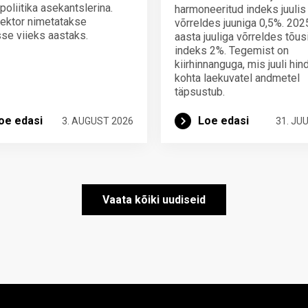
poliitika asekantslerina.
harmoneeritud indeks juulis
ektor nimetatakse
võrreldes juuniga 0,5%. 202
se viieks aastaks.
aasta juuliga võrreldes tõus
indeks 2%. Tegemist on
kiirhinnanguga, mis juuli hi
kohta laekuvatel andmetel
täpsustub.
oe edasi
Loe edasi
3. AUGUST 2026
31. JUU
Vaata kõiki uudiseid