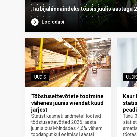
Tarbijahinnaindeks tõusis juulis aastaga 
Loe edasi
UUDIS
UUDI
Tööstusettevõtete tootmine
Kaur 
vähenes juunis viiendat kuud
stati
järjest
peadi
Statistikaameti andmetel tootsid
Täna, 
tööstusettevõtted 2026. aasta
statis
juunis püsivhindades 4,6% vähem
ametis
toodangut kui eelmisel aastal
töötas