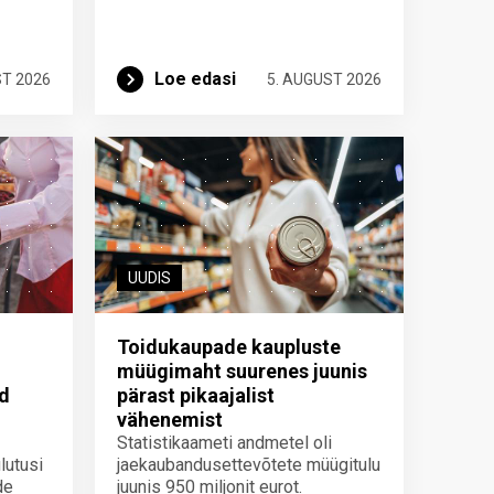
Loe edasi
ST 2026
5. AUGUST 2026
UUDIS
Toidukaupade kaupluste
müügimaht suurenes juunis
id
pärast pikaajalist
vähenemist
Statistikaameti andmetel oli
lutusi
jaekaubandusettevõtete müügitulu
de
juunis 950 miljonit eurot.