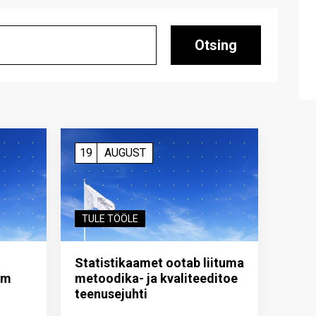
Otsing
19
AUGUST
TULE TÖÖLE
Statistikaamet ootab liituma
im
metoodika- ja kvaliteeditoe
teenuse­juhti