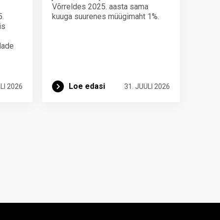
Võrreldes 2025. aasta sama
5.
kuuga suurenes müügimaht 1%.
is
ndade
Loe edasi
LI 2026
31. JUULI 2026