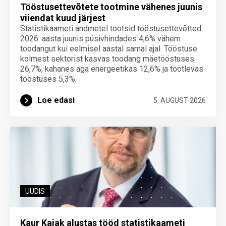
Tööstusettevõtete tootmine vähenes juunis
viiendat kuud järjest
Statistikaameti andmetel tootsid tööstusettevõtted
2026. aasta juunis püsivhindades 4,6% vähem
toodangut kui eelmisel aastal samal ajal. Tööstuse
kolmest sektorist kasvas toodang mäetööstuses
26,7%, kahanes aga energeetikas 12,6% ja töötlevas
tööstuses 5,3%.
Loe edasi
5. AUGUST 2026
UUDIS
Kaur Kajak alustas tööd statistikaameti