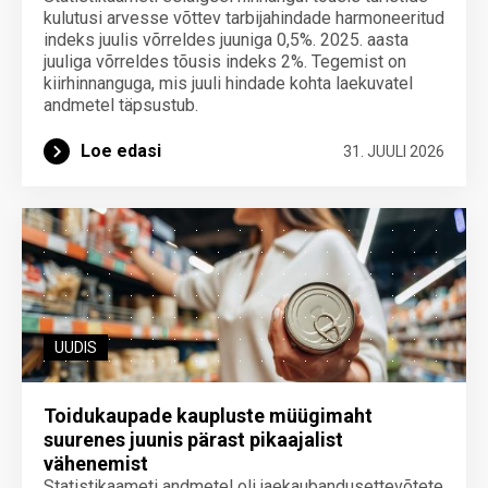
kulutusi arvesse võttev tarbijahindade harmoneeritud
indeks juulis võrreldes juuniga 0,5%. 2025. aasta
juuliga võrreldes tõusis indeks 2%. Tegemist on
kiirhinnanguga, mis juuli hindade kohta laekuvatel
andmetel täpsustub.
Loe edasi
31. JUULI 2026
UUDIS
Toidukaupade kaupluste müügimaht
suurenes juunis pärast pikaajalist
vähenemist
Statistikaameti andmetel oli jaekaubandusettevõtete