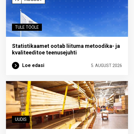
TULE TÖÖLE
Statistikaamet ootab liituma metoodika- ja
kvaliteeditoe teenuse­juhti
Loe edasi
5. AUGUST 2026
UUDIS