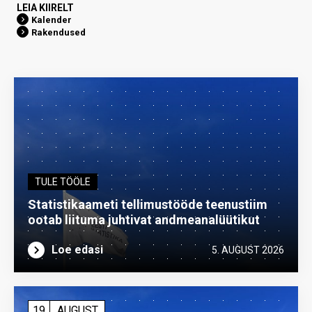
LEIA KIIRELT
Kalender
Rakendused
TULE TÖÖLE
Statistikaameti tellimustööde teenustiim
ootab liituma ­juhtivat andme­analüütikut
Loe edasi
5. AUGUST 2026
19
AUGUST