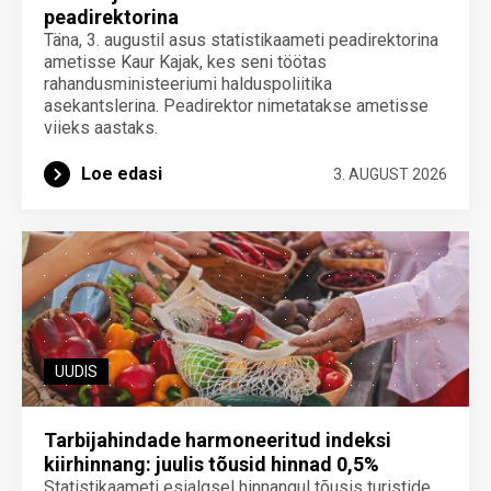
peadirektorina
Täna, 3. augustil asus statistikaameti peadirektorina
ametisse Kaur Kajak, kes seni töötas
rahandusministeeriumi halduspoliitika
asekantslerina. Peadirektor nimetatakse ametisse
viieks aastaks.
Loe edasi
3. AUGUST 2026
UUDIS
Tarbijahindade harmoneeritud indeksi
kiirhinnang: juulis tõusid hinnad 0,5%
Statistikaameti esialgsel hinnangul tõusis turistide