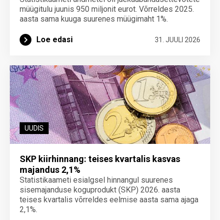
müügitulu juunis 950 miljonit eurot. Võrreldes 2025.
aasta sama kuuga suurenes müügimaht 1%.
Loe edasi
31. JUULI 2026
UUDIS
SKP kiirhinnang: teises kvartalis kasvas
majandus 2,1%
Statistikaameti esialgsel hinnangul suurenes
sisemajanduse koguprodukt (SKP) 2026. aasta
teises kvartalis võrreldes eelmise aasta sama ajaga
2,1%.