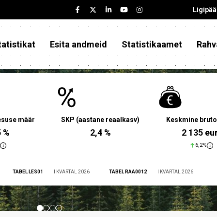
Ligipä
atistikat
Esita andmeid
Statistikaamet
Rahv
aesuse määr
SKP (aastane reaalkasv)
Keskmine bruto
5 %
2,4 %
2 135 eu
6,2%
TABEL LES01
I KVARTAL 2026
TABEL RAA0012
I KVARTAL 2026