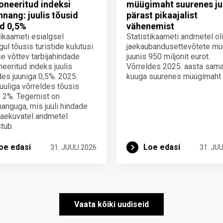
neeritud indeksi
müügimaht suurenes ju
innang: juulis tõusid
pärast pikaajalist
d 0,5%
vähenemist
tikaameti esialgsel
Statistikaameti andmetel ol
gul tõusis turistide kulutusi
jaekaubandusettevõtete mü
e võttev tarbijahindade
juunis 950 miljonit eurot.
eeritud indeks juulis
Võrreldes 2025. aasta sam
des juuniga 0,5%. 2025.
kuuga suurenes müügimaht
juuliga võrreldes tõusis
 2%. Tegemist on
nnanguga, mis juuli hindade
laekuvatel andmetel
tub.
oe edasi
Loe edasi
31. JUULI 2026
31. JUU
Vaata kõiki uudiseid