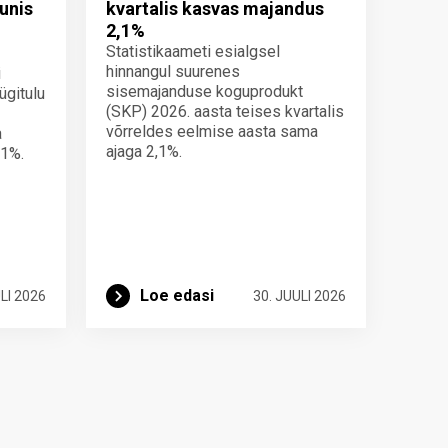
unis
kvartalis kasvas majandus
2,1%
Statistikaameti esialgsel
hinnangul suurenes
i
sisemajanduse koguprodukt
ügitulu
(SKP) 2026. aasta teises kvartalis
võrreldes eelmise aasta sama
a
ajaga 2,1%.
 1%.
Loe edasi
LI 2026
30. JUULI 2026