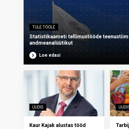
TULE TÖÖLE
Statistikaameti tellimustööde teenustiim o
andme­analüütikut
Loe edasi
UUDIS
UUDI
Kaur Kajak alustas tööd
Tarbi