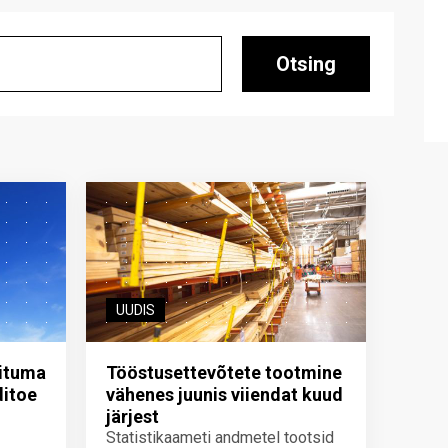
Otsing
UUDIS
iituma
Tööstusettevõtete tootmine
ditoe
vähenes juunis viiendat kuud
järjest
Statistikaameti andmetel tootsid