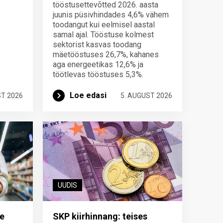
tööstusettevõtted 2026. aasta
juunis püsivhindades 4,6% vähem
toodangut kui eelmisel aastal
samal ajal. Tööstuse kolmest
sektorist kasvas toodang
mäetööstuses 26,7%, kahanes
aga energeetikas 12,6% ja
töötlevas tööstuses 5,3%.
Loe edasi
ST 2026
5. AUGUST 2026
UUDIS
e
SKP kiirhinnang: teises