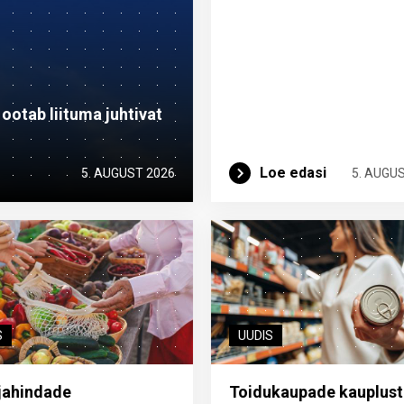
otab liituma ­juhtivat
Loe edasi
5. AUGUST 2026
5. AUGU
S
UUDIS
jahindade
Toidukaupade kauplust