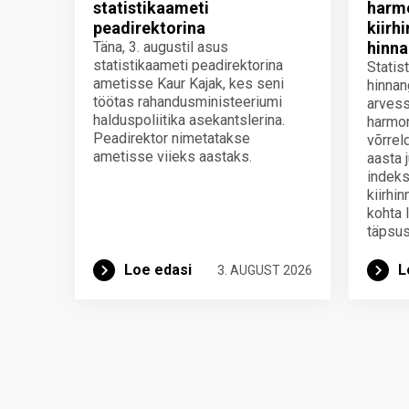
statistikaameti
harmo
peadirektorina
kiirh
Täna, 3. augustil asus
hinna
statistikaameti peadirektorina
Statis
ametisse Kaur Kajak, kes seni
hinnan
töötas rahandusministeeriumi
arvess
halduspoliitika asekantslerina.
harmon
Peadirektor nimetatakse
võrrel
ametisse viieks aastaks.
aasta 
indeks
kiirhi
kohta 
täpsus
Loe edasi
L
3. AUGUST 2026