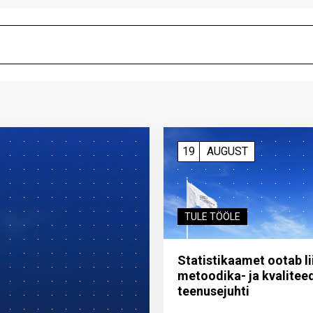
19
AUGUST
TULE TÖÖLE
Statistikaamet ootab l
metoodika- ja kvalitee
teenuse­juhti