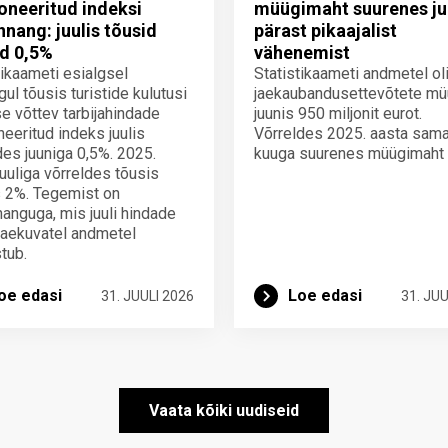
neeritud indeksi
müügimaht suurenes ju
innang: juulis tõusid
pärast pikaajalist
d 0,5%
vähenemist
tikaameti esialgsel
Statistikaameti andmetel ol
gul tõusis turistide kulutusi
jaekaubandusettevõtete mü
e võttev tarbijahindade
juunis 950 miljonit eurot.
eeritud indeks juulis
Võrreldes 2025. aasta sam
des juuniga 0,5%. 2025.
kuuga suurenes müügimaht
juuliga võrreldes tõusis
 2%. Tegemist on
nnanguga, mis juuli hindade
laekuvatel andmetel
tub.
oe edasi
Loe edasi
31. JUULI 2026
31. JUU
Vaata kõiki uudiseid