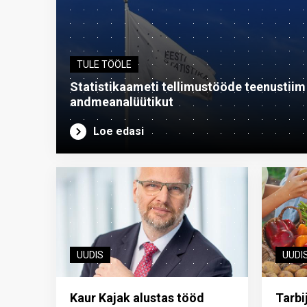
TULE TÖÖLE
Statistikaameti tellimustööde teenustiim o
andme­analüütikut
Loe edasi
UUDIS
UUDI
Kaur Kajak alustas tööd
Tarbi