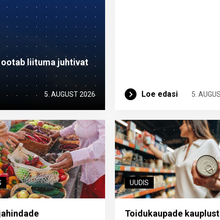
otab liituma ­juhtivat
Loe edasi
5. AUGUST 2026
5. AUGU
S
UUDIS
jahindade
Toidukaupade kauplust