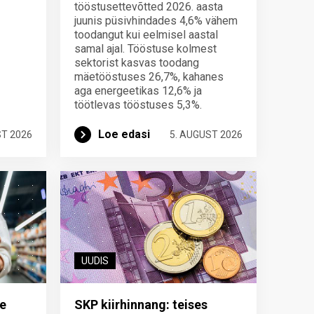
tööstusettevõtted 2026. aasta
juunis püsivhindades 4,6% vähem
toodangut kui eelmisel aastal
samal ajal. Tööstuse kolmest
sektorist kasvas toodang
mäetööstuses 26,7%, kahanes
aga energeetikas 12,6% ja
töötlevas tööstuses 5,3%.
Loe edasi
ST 2026
5. AUGUST 2026
UUDIS
e
SKP kiirhinnang: teises