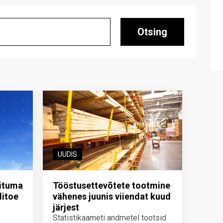
Otsing
UUDIS
iituma
Tööstusettevõtete tootmine
ditoe
vähenes juunis viiendat kuud
järjest
Statistikaameti andmetel tootsid