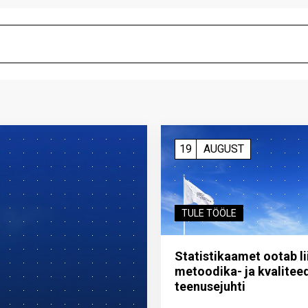
19
AUGUST
TULE TÖÖLE
Statistikaamet ootab l
metoodika- ja kvalitee
teenuse­juhti