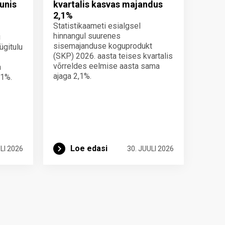
unis
kvartalis kasvas majandus
2,1%
Statistikaameti esialgsel
hinnangul suurenes
i
sisemajanduse koguprodukt
ügitulu
(SKP) 2026. aasta teises kvartalis
võrreldes eelmise aasta sama
a
ajaga 2,1%.
 1%.
Loe edasi
LI 2026
30. JUULI 2026