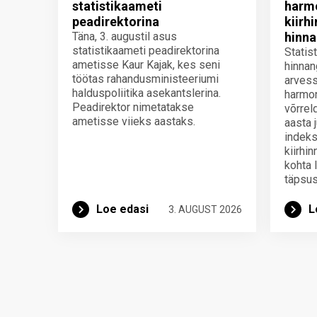
statistikaameti
harmo
peadirektorina
kiirh
Täna, 3. augustil asus
hinna
statistikaameti peadirektorina
Statis
ametisse Kaur Kajak, kes seni
hinnan
töötas rahandusministeeriumi
arvess
halduspoliitika asekantslerina.
harmon
Peadirektor nimetatakse
võrrel
ametisse viieks aastaks.
aasta 
indeks
kiirhi
kohta 
täpsus
Loe edasi
L
3. AUGUST 2026