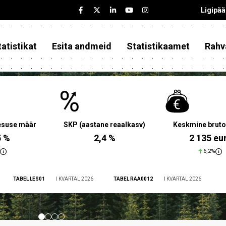
Ligipä
atistikat
Esita andmeid
Statistikaamet
Rahv
aesuse määr
SKP (aastane reaalkasv)
Keskmine bruto
5 %
2,4 %
2 135 eu
6,2%
TABEL LES01
I KVARTAL 2026
TABEL RAA0012
I KVARTAL 2026