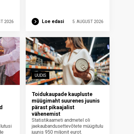
Loe edasi
ST 2026
5. AUGUST 2026
UUDIS
Toidukaupade kaupluste
müügimaht suurenes juunis
id
pärast pikaajalist
vähenemist
Statistikaameti andmetel oli
lutusi
jaekaubandusettevõtete müügitulu
de
juunis 950 miljonit eurot.