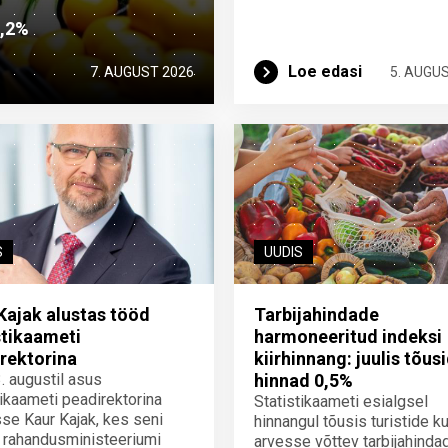
2,2%
Loe edasi
7. AUGUST 2026
5. AUGU
S
UUDIS
Kajak alustas tööd
Tarbijahindade
stikaameti
harmoneeritud indeksi
rektorina
kiirhinnang: juulis tõus
3. augustil asus
hinnad 0,5%
tikaameti peadirektorina
Statistikaameti esialgsel
se Kaur Kajak, kes seni
hinnangul tõusis turistide ku
 rahandusministeeriumi
arvesse võttev tarbijahinda