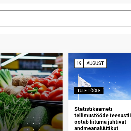
19
AUGUST
TULE TÖÖLE
Statistikaameti
tellimustööde teenusti
ootab liituma ­juhtivat
andme­analüütikut