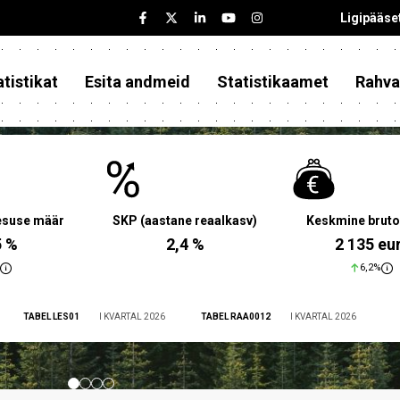
Ligipääse
tistikat
Esita andmeid
Statistikaamet
Rahva
aesuse määr
SKP (aastane reaalkasv)
Keskmine bruto
5 %
2,4 %
2 135 eu
6,2%
TABEL LES01
I KVARTAL 2026
TABEL RAA0012
I KVARTAL 2026