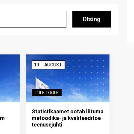
Otsing
19
AUGUST
TULE TÖÖLE
Statistikaamet ootab liituma
im
metoodika- ja kvaliteeditoe
teenuse­juhti