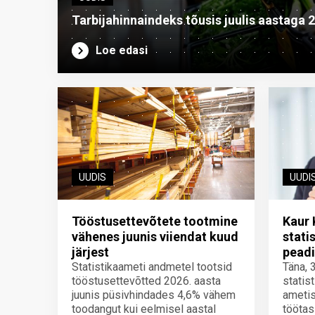
Tarbijahinnaindeks tõusis juulis aastaga 
Loe edasi
UUDIS
UUDI
Tööstusettevõtete tootmine
Kaur 
vähenes juunis viiendat kuud
stati
järjest
peadi
Statistikaameti andmetel tootsid
Täna, 
tööstusettevõtted 2026. aasta
statis
juunis püsivhindades 4,6% vähem
ametis
toodangut kui eelmisel aastal
töötas