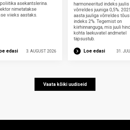
poliitika asekantslerina.
harmoneeritud indeks juulis
ektor nimetatakse
võrreldes juuniga 0,5%. 202
se viieks aastaks.
aasta juuliga võrreldes tõus
indeks 2%. Tegemist on
kiirhinnanguga, mis juuli hi
kohta laekuvatel andmetel
täpsustub.
oe edasi
Loe edasi
3. AUGUST 2026
31. JUU
Vaata kõiki uudiseid