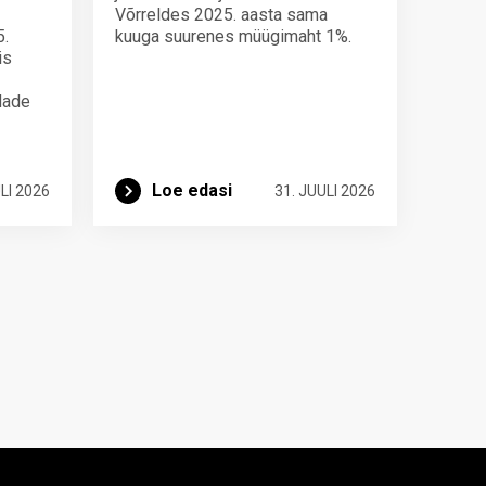
Võrreldes 2025. aasta sama
5.
kuuga suurenes müügimaht 1%.
is
ndade
Loe edasi
LI 2026
31. JUULI 2026