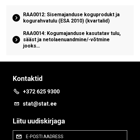
RAA0012: Sisemajanduse koguprodukt ja
kogurahvatulu (ESA 2010) (kvartalid)
RAA0014: Kogumajanduse kasutatav tulu,
sääst ja netolaenuandmine/-võtmine
jooks…
Kontaktid
+372 625 9300
stat@stat.ee
Liitu uudiskirjaga
E-POSTI AADRESS