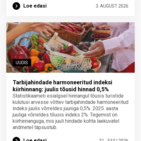
Loe edasi
3. AUGUST 2026
UUDIS
Tarbijahindade harmoneeritud indeksi
kiirhinnang: juulis tõusid hinnad 0,5%
Statistikaameti esialgsel hinnangul tõusis turistide
kulutusi arvesse võttev tarbijahindade harmoneeritud
indeks juulis võrreldes juuniga 0,5%. 2025. aasta
juuliga võrreldes tõusis indeks 2%. Tegemist on
kiirhinnanguga, mis juuli hindade kohta laekuvatel
andmetel täpsustub.
Loe edasi
31. JUULI 2026