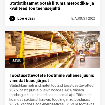
Statistikaamet ootab liituma metoodika- ja
kvaliteeditoe teenuse­juhti
Loe edasi
5. AUGUST 2026
UUDIS
Tööstusettevõtete tootmine vähenes juunis
viiendat kuud järjest
Statistikaameti andmetel tootsid tööstusettevõtted
2026. aasta juunis püsivhindades 4,6% vähem
toodangut kui eelmisel aastal samal ajal. Tööstuse
kolmest sektorist kasvas toodang mäetööstuses
26,7%, kahanes aga energeetikas 12,6% ja töötlevas