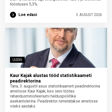
tööstuses 5,3%.
Loe edasi
5. AUGUST 2026
UUDIS
Kaur Kajak alustas tööd statistikaameti
peadirektorina
Täna, 3. augustil asus statistikaameti peadirektorina
ametisse Kaur Kajak, kes seni töötas
rahandusministeeriumi halduspoliitika
asekantslerina. Peadirektor nimetatakse ametisse
viieks aastaks.