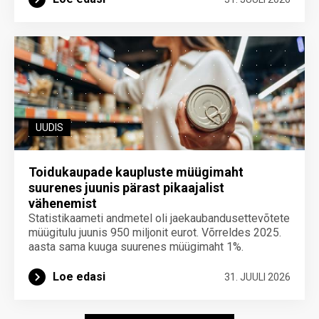
UUDIS
Toidukaupade kaupluste müügimaht
suurenes juunis pärast pikaajalist
vähenemist
Statistikaameti andmetel oli jaekaubandusettevõtete
müügitulu juunis 950 miljonit eurot. Võrreldes 2025.
aasta sama kuuga suurenes müügimaht 1%.
Loe edasi
31. JUULI 2026