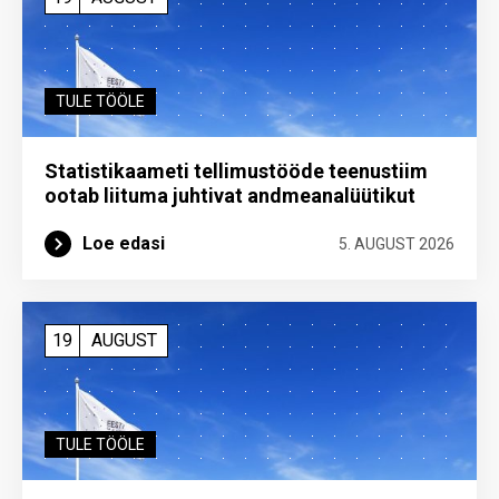
TULE TÖÖLE
Statistikaameti tellimustööde teenustiim
ootab liituma ­juhtivat andme­analüütikut
Loe edasi
5. AUGUST 2026
19
AUGUST
TULE TÖÖLE