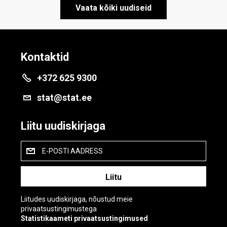
Vaata kõiki uudiseid
Kontaktid
+372 625 9300
stat@stat.ee
Liitu uudiskirjaga
E-POSTI AADRESS
Liitudes uudiskirjaga, nõustud meie
privaatsustingimustega
Statistikaameti privaatsustingimused