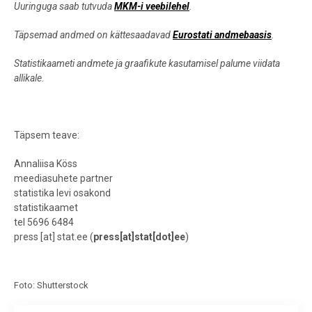
Uuringuga saab tutvuda
MKM-i veebilehel
.
Täpsemad andmed on kättesaadavad
Eurostati andmebaasis
.
Statistikaameti andmete ja graafikute kasutamisel palume viidata
allikale.
Täpsem teave:
Annaliisa Köss
meediasuhete partner
statistika levi osakond
statistikaamet
tel 5696 6484
press
[at]
stat.ee
(
press[at]stat[dot]ee
)
Foto: Shutterstock