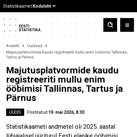
Avaleht
Uudised
Majutusplatvormide kaudu registreeriti mullu enim ööbimisi Tallinnas,
Tartus ja Pärnus
Majutusplatvormide kaudu
registreeriti mullu enim
ööbimisi Tallinnas, Tartus ja
Pärnus
UUDIS
Postitatud
19. mai 2026, 8.30
Statistikaameti andmetel oli 2025. aastal
lühiajalisel üüriturul Eesti elanike ööbimisi