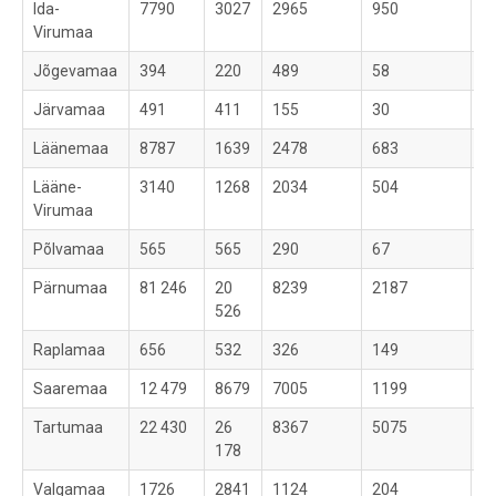
Ida-
7790
3027
2965
950
1
Virumaa
Jõgevamaa
394
220
489
58
6
Järvamaa
491
411
155
30
1
Läänemaa
8787
1639
2478
683
8
Lääne-
3140
1268
2034
504
4
Virumaa
Põlvamaa
565
565
290
67
1
Pärnumaa
81 246
20
8239
2187
8
526
Raplamaa
656
532
326
149
2
Saaremaa
12 479
8679
7005
1199
5
Tartumaa
22 430
26
8367
5075
5
178
Valgamaa
1726
2841
1124
204
6