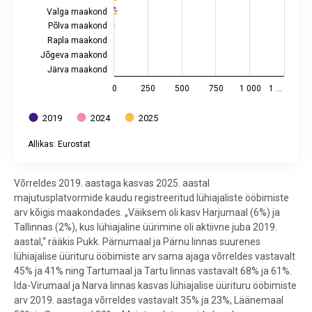
Valga maakond
Põlva maakond
Rapla maakond
Jõgeva maakond
Järva maakond
0
250
500
750
1 000
1 …
2019
2024
2025
Allikas: Eurostat
End of interactive chart.
Võrreldes 2019. aastaga kasvas 2025. aastal
majutusplatvormide kaudu registreeritud lühiajaliste ööbimiste
arv kõigis maakondades. „Väiksem oli kasv Harjumaal (6%) ja
Tallinnas (2%), kus lühiajaline üürimine oli aktiivne juba 2019.
aastal,“ rääkis Pukk. Pärnumaal ja Pärnu linnas suurenes
lühiajalise üürituru ööbimiste arv sama ajaga võrreldes vastavalt
45% ja 41% ning Tartumaal ja Tartu linnas vastavalt 68% ja 61%.
Ida-Virumaal ja Narva linnas kasvas lühiajalise üürituru ööbimiste
arv 2019. aastaga võrreldes vastavalt 35% ja 23%, Läänemaal