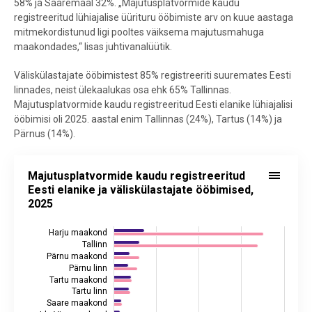
58% ja Saaremaal 32%. „Majutusplatvormide kaudu
registreeritud lühiajalise üürituru ööbimiste arv on kuue aastaga
mitmekordistunud ligi pooltes väiksema majutusmahuga
maakondades,“ lisas juhtivanalüütik.
Väliskülastajate ööbimistest 85% registreeriti suuremates Eesti
linnades, neist ülekaalukas osa ehk 65% Tallinnas.
Majutusplatvormide kaudu registreeritud Eesti elanike lühiajalisi
ööbimisi oli 2025. aastal enim Tallinnas (24%), Tartus (14%) ja
Pärnus (14%).
Majutusplatvormide kaudu registreeritud Eesti elanike ja väliskülas
Majutusplatvormide kaudu registreeritud
Bar chart with 2 data series.
Eesti elanike ja väliskülastajate ööbimised,
2025
Allikas: Eurostat
Harju maakond
The chart has 1 X axis displaying categories.
Tallinn
The chart has 2 Y axes displaying values, and values.
Pärnu maakond
Pärnu linn
Tartu maakond
Tartu linn
Saare maakond