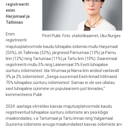
registreeriti
enim
Harjumaal ja
Tallinnas
Enim
Piret Pukk. Foto: statistikaamet, Uku Nurges
registreeriti
majutusplatvormide kaudu lühiajalisi ööbimisi mullu Harjumaal
(55%), sh Tallinnas (52%), järgnesid Pärnumaa (13%) ja Pärnu
linn (12%) ning Tartumaa (11%) ja Tartu linn (10%). Saaremaal
registreeriti mullu 5% ning Läänemaal 3% Eesti lühiajalise
üürituru ööbimistest. Ida-Virumaa ja Narva linn andsid vastavalt
3% ja 2% ööbimistest. „Seega suuremad Eesti linnad hõlmasid
75% lühiajalise üürituru ööbimistest. Samas ei ole see üllatav,
sest lühiajaline üürimine on populaarsem just linnades,“
kommenteeris Pukk.
2024. aastaga võrreldes kasvas majutusplatvormide kaudu
registreeritud lühiajalise üürituru ööbimiste arv pea kõigis
maakondades, v.a Tartumaal ja Tartu linnas ning Valgamaal.
Suurema ööbimiste arvuga maakondadest kasvas ööbimiste arv