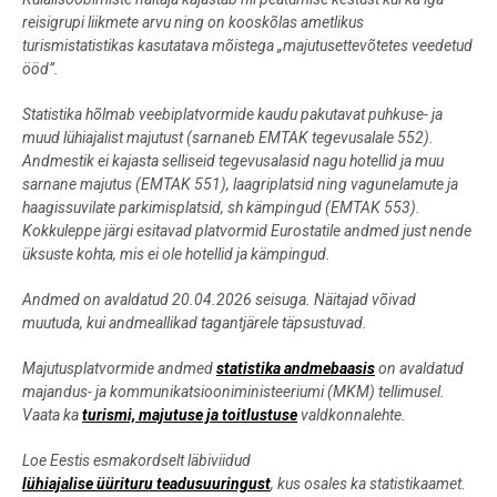
reisigrupi liikmete arvu ning on kooskõlas ametlikus
turismistatistikas kasutatava mõistega „majutusettevõtetes veedetud
ööd”.
Statistika hõlmab veebiplatvormide kaudu pakutavat puhkuse- ja
muud lühiajalist majutust (sarnaneb EMTAK tegevusalale 552).
Andmestik ei kajasta selliseid tegevusalasid nagu hotellid ja muu
sarnane majutus (EMTAK 551), laagriplatsid ning vagunelamute ja
haagissuvilate parkimisplatsid, sh kämpingud (EMTAK 553).
Kokkuleppe järgi esitavad platvormid Eurostatile andmed just nende
üksuste kohta, mis ei ole hotellid ja kämpingud.
Andmed on avaldatud 20.04.2026 seisuga. Näitajad võivad
muutuda, kui andmeallikad tagantjärele täpsustuvad.
Majutusplatvormide andmed
statistika andmebaasis
on avaldatud
majandus- ja kommunikatsiooniministeeriumi (MKM) tellimusel.
Vaata ka
turismi, majutuse ja toitlustuse
valdkonnalehte.
Loe Eestis esmakordselt läbiviidud
lühiajalise üürituru teadusuuringust
, kus osales ka statistikaamet.