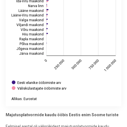
Ida-Viru maakond
Narva linn
Lääne maakond
Lääne-Viru maakond
Valga maakond
Viljandi maakond
Võru maakond
Hiiu maakond
Rapla maakond
Põlva maakond
Jõgeva maakond
Järva maakond
0
250 000
500 000
750 000
1 000 000
Eesti elanike ööbimiste arv
Väliskülastajate ööbimiste arv
Allikas: Eurostat
End of interactive chart.
Majutusplatvormide kaudu ööbis Eestis enim Soome turiste
Eelmisel aastal oli välisriikidest majutusplatvormide kaudu