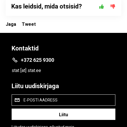
Kas leidsid, mida otsisid?
Jaga
Tweet
Kontaktid
+372 625 9300
stat
[at]
stat.ee
Liitu uudiskirjaga
E-POSTI AADRESS