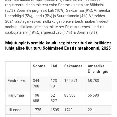
registreeritud ööbimistest enim Soome külastajate ööbimisi
(27%). Soomele järgnesid Läti (10%), Saksamaa (9%), Ameerika
Ühendriigid (5%), Leedu (5%) ja Suurbritannia (4%). Võrreldes
2024. aastaga kasvas mullu kõige rohkem Eesti naaberriikidest
saabunud külastajate ööbimiste arv. Enim suurenes Leedust
saabujate arv (18%), järgnesid Läti (17%) ja Soome (8%).
Majutusplatvormide kaudu registreeritud välisriikidest 
lühiajalise üürituru ööbimised Eestis maakonniti, 2025
Soome
Läti
Saksamaa
Ameerika
L
Ühendriigid
Eesti kokku
344
123
122 571
68 783
6
708
181
6
Harjumaa
198
52
85 553
56 580
3
658
527
8
Hiiumaa
1775
1505
1740
221
4