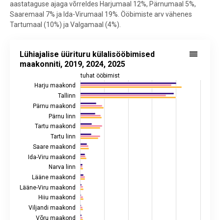
aastataguse ajaga võrreldes Harjumaal 12%, Pärnumaal 5%,
Saaremaal 7% ja Ida-Virumaal 19%. Ööbimiste arv vähenes
Tartumaal (10%) ja Valgamaal (4%).
Lühiajalise üürituru külalisööbimised maakonniti, 2019, 2024, 2025
Lühiajalise üürituru külalisööbimised
Bar chart with 3 data series.
maakonniti, 2019, 2024, 2025
Allikas: Eurostat
tuhat ööbimist
View as data table, Lühiajalise üürituru külalisööbimised maakonnit
Harju maakond
Tallinn
The chart has 1 X axis displaying tuhat ööbimist.
Pärnu maakond
The chart has 2 Y axes displaying values, and values.
Pärnu linn
Tartu maakond
Tartu linn
Saare maakond
Ida-Viru maakond
Narva linn
Lääne maakond
Lääne-Viru maakond
Hiiu maakond
Viljandi maakond
Võru maakond