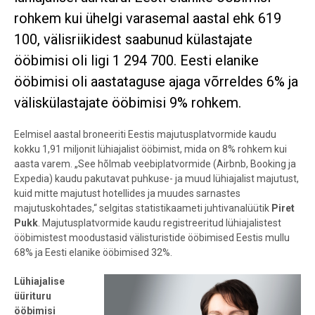
rohkem kui ühelgi varasemal aastal ehk 619
100, välisriikidest saabunud külastajate
ööbimisi oli ligi 1 294 700. Eesti elanike
ööbimisi oli aastataguse ajaga võrreldes 6% ja
väliskülastajate ööbimisi 9% rohkem.
Eelmisel aastal broneeriti Eestis majutusplatvormide kaudu
kokku 1,91 miljonit lühiajalist ööbimist, mida on 8% rohkem kui
aasta varem. „See hõlmab veebiplatvormide (Airbnb, Booking ja
Expedia) kaudu pakutavat puhkuse- ja muud lühiajalist majutust,
kuid mitte majutust hotellides ja muudes sarnastes
majutuskohtades,“ selgitas statistikaameti juhtivanalüütik
Piret
Pukk
. Majutusplatvormide kaudu registreeritud lühiajalistest
ööbimistest moodustasid välisturistide ööbimised Eestis mullu
68% ja Eesti elanike ööbimised 32%.
Lühiajalise
üürituru
ööbimisi