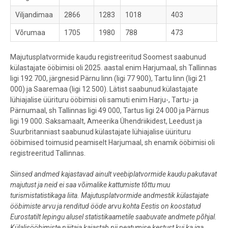
Viljandimaa
2866
1283
1018
403
3
Võrumaa
1705
1980
788
473
4
Majutusplatvormide kaudu registreeritud Soomest saabunud
külastajate ööbimisi oli 2025. aastal enim Harjumaal, sh Tallinnas
ligi 192 700, järgnesid Pärnu linn (ligi 77 900), Tartu linn (ligi 21
000) ja Saaremaa (ligi 12 500). Lätist saabunud külastajate
lühiajalise üürituru ööbimisi oli samuti enim Harju-, Tartu- ja
Pärnumaal, sh Tallinnas ligi 49 000, Tartus ligi 24 000 ja Pärnus
ligi 19 000. Saksamaalt, Ameerika Ühendriikidest, Leedust ja
Suurbritanniast saabunud külastajate lühiajalise üürituru
ööbimised toimusid peamiselt Harjumaal, sh enamik ööbimisi oli
registreeritud Tallinnas.
Siinsed andmed kajastavad ainult veebiplatvormide kaudu pakutavat
majutust ja neid ei saa võimalike kattumiste tõttu muu
turismistatistikaga liita. Majutusplatvormide andmestik külastajate
ööbimiste arvu ja renditud ööde arvu kohta Eestis on koostatud
Eurostatilt lepingu alusel statistikaametile saabuvate andmete põhjal.
Külalisööbimiste näitaja kajastab nii peatumise kestust kui ka iga