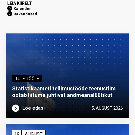
LEIA KIIRELT
Kalender
Rakendused
TULE TÖÖLE
Statistikaameti tellimustööde teenustiim
ootab liituma ­juhtivat andme­analüütikut
Loe edasi
5. AUGUST 2026
19
AUGUST