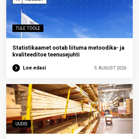
TULE TÖÖLE
Statistikaamet ootab liituma metoodika- ja
kvaliteeditoe teenuse­juhti
Loe edasi
5. AUGUST 2026
UUDIS