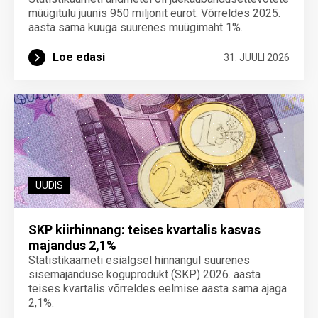
müügitulu juunis 950 miljonit eurot. Võrreldes 2025.
aasta sama kuuga suurenes müügimaht 1%.
Loe edasi
31. JUULI 2026
UUDIS
SKP kiirhinnang: teises kvartalis kasvas
majandus 2,1%
Statistikaameti esialgsel hinnangul suurenes
sisemajanduse koguprodukt (SKP) 2026. aasta
teises kvartalis võrreldes eelmise aasta sama ajaga
2,1%.