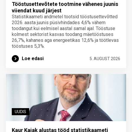
Tööstusettevõtete tootmine vähenes juunis
viiendat kuud järjest
Statistikaameti andmetel tootsid tööstusettevõtted
2026. aasta juunis püsivhindades 4,6% vähem
toodangut kui eelmisel aastal samal ajal. Tööstuse
kolmest sektorist kasvas toodang mäetööstuses
26,7%, kahanes aga energeetikas 12,6% ja töötlevas
tööstuses 5,3%.
Loe edasi
5. AUGUST 2026
UUDIS
Kaur Kajak alustas tööd statistikaameti