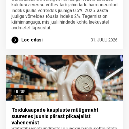
kulutusi arvesse võttev tarbijahindade harmoneeritud
indeks juulis võrreldes juuniga 0,5%. 2025. aasta
juuliga võrreldes tõusis indeks 2%. Tegemist on
kiirhinnanguga, mis juuli hindade kohta laekuvatel
andmetel täpsustub.
Loe edasi
31. JUULI 2026
UUDIS
Toidukaupade kaupluste müügimaht
suurenes juunis pärast pikaajalist
vähenemist
Statistikaameti andmetel oli jaekaubandusettevõtete