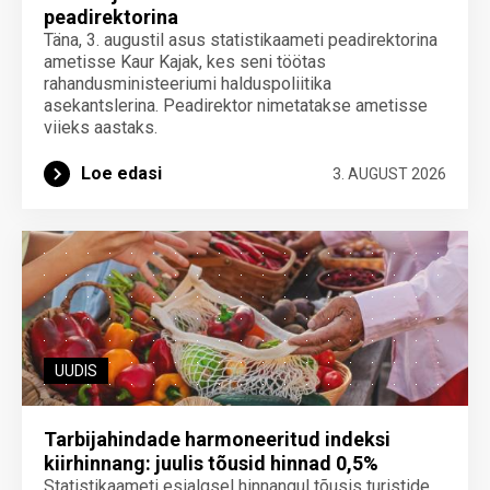
peadirektorina
Täna, 3. augustil asus statistikaameti peadirektorina
ametisse Kaur Kajak, kes seni töötas
rahandusministeeriumi halduspoliitika
asekantslerina. Peadirektor nimetatakse ametisse
viieks aastaks.
Loe edasi
3. AUGUST 2026
UUDIS
Tarbijahindade harmoneeritud indeksi
kiirhinnang: juulis tõusid hinnad 0,5%
Statistikaameti esialgsel hinnangul tõusis turistide