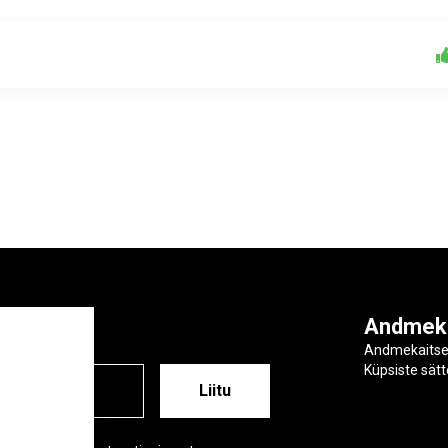
ga
Andmek
Andmekaits
Küpsiste sät
ESS