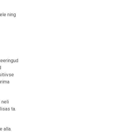
ele ning
teeringud
d
itiivse
urima
 neli
lisas ta.
 alla.