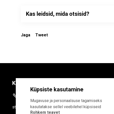
Kas leidsid, mida otsisid?
Jaga
Tweet
Kontaktid
Liitu uudiskirja
Küpsiste kasutamine
+372 625 9300
E-POSTI AADR
Mugavuse ja personaalsuse tagamiseks
kasutatakse sellel veebilehel küpsiseid
stat
[at]
stat.ee
Rohkem teavet