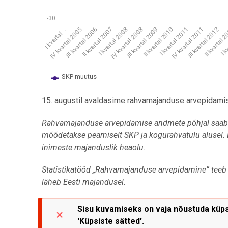
-30
I k
IV kvartal 2011
III kvartal 2009
II kvartal 2007
I kvartal …
III kvartal 2012
II kvartal 2010
I kvartal 2008
IV kvartal 2005
II kvartal 
I kvartal 2011
IV kvartal 2008
III kvartal 2006
SKP muutus
End of interactive chart.
15. augustil avaldasime rahvamajanduse arvepidam
Rahvamajanduse arvepidamise andmete põhjal saab t
mõõdetakse peamiselt SKP ja kogurahvatulu alusel. M
inimeste majanduslik heaolu.
Statistikatööd „Rahvamajanduse arvepidamine“ teeb s
läheb Eesti majandusel.
Sisu kuvamiseks on vaja nõustuda küpsi
'Küpsiste sätted'.