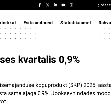
Ligipääse
tistikat
Esita andmeid
Statistikaamet
Rahva
ses kvartalis 0,9%
sisemajanduse koguprodukt (SKP) 2025. aast
aasta sama ajaga 0,9%. Jooksevhindades moo
rot.