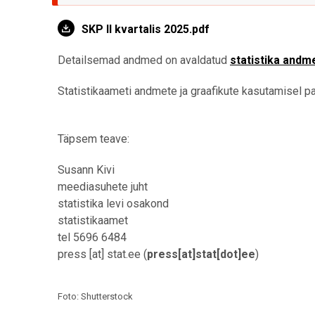
SKP II kvartalis 2025.pdf
Detailsemad andmed on avaldatud
statistika andm
Statistikaameti andmete ja graafikute kasutamisel pal
Täpsem teave:
Susann Kivi
meediasuhete juht
statistika levi osakond
statistikaamet
tel 5696 6484
press
[at]
stat.ee
(
press[at]stat[dot]ee
)
Foto: Shutterstock