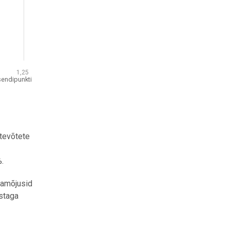
1,25
sendipunkti
ttevõtete
.
namõjusid
staga