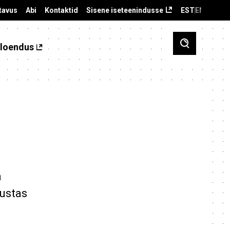
tavus
Abi
Kontaktid
Sisene iseteenindusse
EST
ENG
loendus
a
dustas