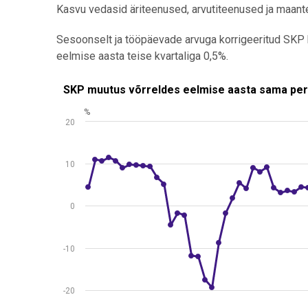
Kasvu vedasid äriteenused, arvutiteenused ja maant
Sesoonselt ja tööpäevade arvuga korrigeeritud SKP 
eelmise aasta teise kvartaliga 0,5%.
SKP muutus võrreldes eelmise aasta sama perioodiga,
SKP muutus võrreldes eelmise aasta sama perioo
%
Line chart with 82 data points.
20
Allikas: statistikaamet
View as data table, SKP muutus võrreldes eelmise a
10
The chart has 1 X axis displaying .
The chart has 1 Y axis displaying %. Data ranges from
0
-10
-20