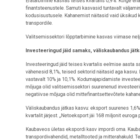
Eratarbimine kasvas teises kvartalis 0,9%. Kõige e
finantsteenustele. Samuti kasvasid tuntavalt väljaminek
kodusisustusele. Kahanemist näitasid vaid üksikud k
transpordile.
Valitsemissektori lõpptarbimine kasvas viimase nelj
Investeeringud jäid samaks, väliskaubandus jät
Investeeringud jäid teises kvartalis eelmise aasta 
vähenesid 8,1%, teised sektorid näitasid aga kasvu.
vastavalt 10% ja 10,1%. Kodumajapidamiste investeer
mõjuga olid valitsemissektori suurenenud investeer
negatiivse mõjuga olid mittefinantsettevõtete kaha
Väliskaubandus jätkas kasvu: eksport suurenes 1,6%
kvartalit järjest. „Netoeksport jäi 168 miljonit euroga 
Kaubaveos ületas ekspordi kasv impordi oma. Kauba
transpordivahendid, metalltooted ja mitterahakuld. 