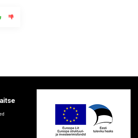
aitse
e
ted