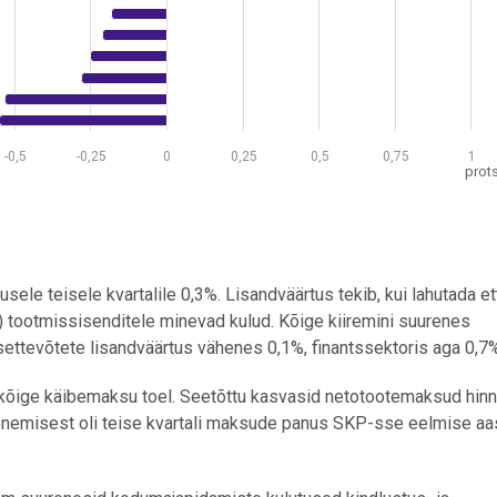
-0,5
-0,25
0
0,25
0,5
0,75
1
prot
sele teisele kvartalile 0,3%. Lisandväärtus tekib, kui lahutada e
tootmissisenditele minevad kulud. Kõige kiiremini suurenes
settevõtete lisandväärtus vähenes 0,1%, finantssektoris aga 0,7%
lkõige käibemaksu toel. Seetõttu kasvasid netotootemaksud hin
henemisest oli teise kvartali maksude panus SKP-sse eelmise aa