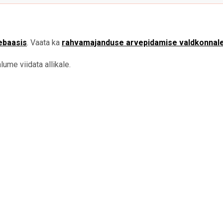
ebaasis
. Vaata ka
rahvamajanduse arvepidamise valdkonnal
ume viidata allikale.