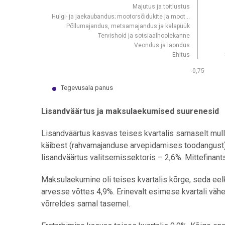
Majutus ja toitlustus
Hulgi- ja jaekaubandus; mootorsõidukite ja moot…
Põllumajandus, metsamajandus ja kalapüük
Tervishoid ja sotsiaalhoolekanne
Veondus ja laondus
Ehitus
-0,75
Tegevusala panus
End of interactive chart.
Lisandväärtus ja maksulaekumised suurenesid
Lisandväärtus kasvas teises kvartalis sarnaselt mullu
käibest (rahvamajanduse arvepidamises toodangust) 
lisandväärtus valitsemissektoris – 2,6%. Mittefinant
Maksulaekumine oli teises kvartalis kõrge, seda ee
arvesse võttes 4,9%. Erinevalt esimese kvartali vä
võrreldes samal tasemel.