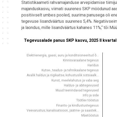
Statistikaameti rahvamajanduse arvepidamise tiimij
majanduskasvu, viimati suurenes SKP möödunud aas
positiivselt umbes pooled, suurima panusega oli ene
tegevuse lisandväärtus suurenes 5,4%. Negatiivseim
ja laondus, mille lisandväärtus kahanes 11%,“ tõi Müü
Tegevusalade panus SKP kasvu, 2025 II kvartal
Tegevusalade panus SKP kasvu, 2025 II kvartal
Bar chart with 19 bars.
Allikas: statistikaamet
Elektrienergia, gaasi, auru ja konditsioneeritud õ…
Kinnisvaraalane tegevus
View as data table, Tegevusalade panus SKP kasvu,
Haridus
The chart has 1 X axis displaying .
Kutse-, teadus- ja tehnikaalane tegevus
Avalik haldus ja riigikaitse; kohustuslik sotsiaalk…
The chart has 1 Y axis displaying protsendipunkti. Da
Kunst, meelelahutus ja vaba aeg
Haldus- ja abitegevused
Muud teenindavad tegevused
Info ja side
Töötlev tööstus
Finants- ja kindlustustegevus
Veevarustus; kanalisatsioon, jäätme- ja saastek…
Mäetööstus