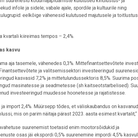
nam suurenesid kodumajapidamiste kulutused kindlustus- ja
ud infole ja sidele; vabale ajale, spordile ja kultuurile ning
ulugrupid: eelkõige vähenesid kulutused majutusele ja toitlustus
a kvartali kiireimas tempos – 2,4%.
kas kasvu
sama aja tasemele, vähenedes 0,3%. Mittefinantsettevõtete inves
 Finantsettevõtete ja valitsemissektori investeeringud suurenesi
ingud kasvasid 7,2% ja mittetulundussektoris 8,5%. Suurima pos
ingud masinatesse ja seadmetesse (sh kaitseotstarbelised). Su
nenud investeeringud muudesse hoonetesse ja rajatistesse.
 ja import 2,4%. Müürsepp tõdes, et väliskaubandus on kasvanud
plussi, mis on parim näitaja pärast 2023. aasta esimest kvartalit,“ 
vahetuse suurenemist toetasid enim mootorsõidukid ja
Teenuste osas jäi ekspordi 0,5% suurenemine impordi 4,5% kasvule