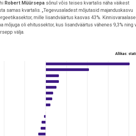
uhi
Robert Müürsepa
sõnul võis teises kvartalis näha väikest
ta samas kvartalis. „Tegevusaladest mõjutasid majanduskasvu
rgeetikasektor, mille lisandväärtus kasvas 43%. Kinnisvaraalase
a mõjuga oli ehitussektor, kus lisandväärtus vähenes 9,3% ning
rsepp välja.
Allikas: sta
 2025 II kvartal
ta ranges from -0.55 to 1.01.