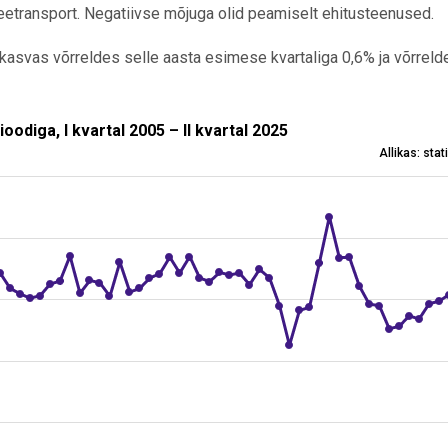
eetransport. Negatiivse mõjuga olid peamiselt ehitusteenused.
kasvas võrreldes selle aasta esimese kvartaliga 0,6% ja võrreld
 I kvartal 2005 – II kvartal 2025
diga, I kvartal 2005 – II kvartal 2025
Allikas: sta
asta sama perioodiga, I kvartal 2005 – II kvartal 2025
 -19.4 to 13.5.