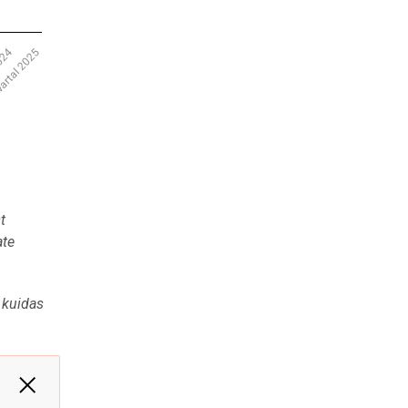
2024
vartal 2025
t
ate
 kuidas