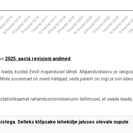
vartal 2014
IV kvartal 2014
III kvartal 
IV kvartal 2023
III kvartal 2021
II kvartal 2019
I kvartal 2017
II kvartal 2022
I kvartal 2020
IV kvartal 2017
III kvartal 2015
2013
II k
I kvartal 2023
IV kvartal 2020
III kvartal 2018
II kvartal 2016
ise
2025. aasta revisjoni andmed
.
eada, kuidas Eesti majandusel läheb. Majanduskasvu ja -langus
ida suuremad on need näitajad, seda parem on riigi ja siin elav
tatistikaamet rahandusministeeriumi tellimusel, et saada teada,
stega. Selleks klõpsake lehekülje jaluses olevale nupule