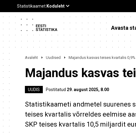
Avasta sta
Avaleht
Uudised
Majandus kasvas teises kvartalis 0,9%
Majandus kasvas tei
UUDIS
Postitatud
29. august 2025, 8.00
Statistikaameti andmetel suurenes 
teises kvartalis võrreldes eelmise 
SKP teises kvartalis 10,5 miljardit eu