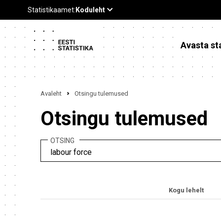
Avasta sta
Avaleht
Otsingu tulemused
Otsingu tulemused
OTSING
Kogu lehelt