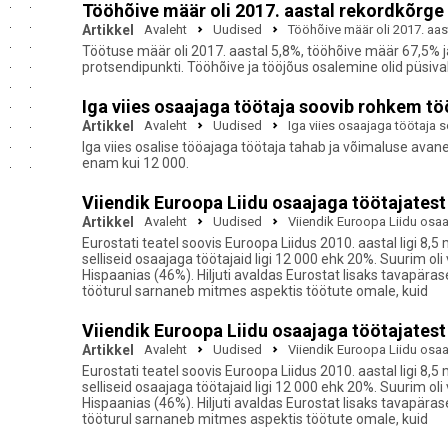
Tööhõive määr oli 2017. aastal rekordkõrge
Artikkel
Avaleht
Uudised
Tööhõive määr oli 2017. aa
Töötuse määr oli 2017. aastal 5,8%, tööhõive määr 67,5% 
protsendipunkti. Tööhõive ja tööjõus osalemine olid püsiva
Iga viies osaajaga töötaja soovib rohkem t
Artikkel
Avaleht
Uudised
Iga viies osaajaga töötaja
Iga viies osalise tööajaga töötaja tahab ja võimaluse ava
enam kui 12 000.
Viiendik Euroopa Liidu osaajaga töötajates
Artikkel
Avaleht
Uudised
Viiendik Euroopa Liidu osa
Eurostati teatel soovis Euroopa Liidus 2010. aastal ligi 8
selliseid osaajaga töötajaid ligi 12 000 ehk 20%. Suurim o
Hispaanias (46%). Hiljuti avaldas Eurostat lisaks tavapär
tööturul sarnaneb mitmes aspektis töötute omale, kuid
Viiendik Euroopa Liidu osaajaga töötajates
Artikkel
Avaleht
Uudised
Viiendik Euroopa Liidu osa
Eurostati teatel soovis Euroopa Liidus 2010. aastal ligi 8
selliseid osaajaga töötajaid ligi 12 000 ehk 20%. Suurim o
Hispaanias (46%). Hiljuti avaldas Eurostat lisaks tavapär
tööturul sarnaneb mitmes aspektis töötute omale, kuid