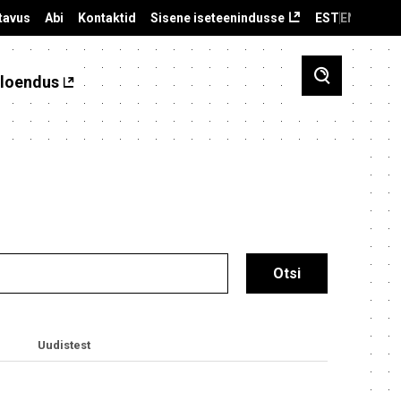
tavus
Abi
Kontaktid
Sisene iseteenindusse
EST
ENG
loendus
Uudistest