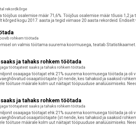
stal rekordkõrge
ja tööjõus osalemise määr 71,6%. Tööjõus osalemise määr tõusis 1,2 ja
lt kõrged kogu 2017. aasta ja tegid viimase 20 aasta rekordeid. Endiselt
öötada
 soovib rohkem töötada
nemisel on valmis töötama suurema koormusega, teatab Statistikaamet. 2
t saaks ja tahaks rohkem töötada
ajaga töötajatest saaks ja tahaks rohkem töötada
,5 miljonit osaajaga töötajat ehk 21% suurema koormusega töötada ja oli
li vaeghõivatud osaajatöötajate (st nende, kes tahaksid ja saaksid rohk
asele töötuse määrale kolm uut näitajat tööpuuduse analüüsimiseks. Nee
t saaks ja tahaks rohkem töötada
ajaga töötajatest saaks ja tahaks rohkem töötada
,5 miljonit osaajaga töötajat ehk 21% suurema koormusega töötada ja oli
li vaeghõivatud osaajatöötajate (st nende, kes tahaksid ja saaksid rohk
asele töötuse määrale kolm uut näitajat tööpuuduse analüüsimiseks. Nee