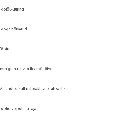
Tööjõu-uuring
Tööga hõivatud
Töötud
Immigrantrahvastiku tööhõive
Majanduslikult mitteaktiivne rahvastik
Tööhõive põhinäitajad