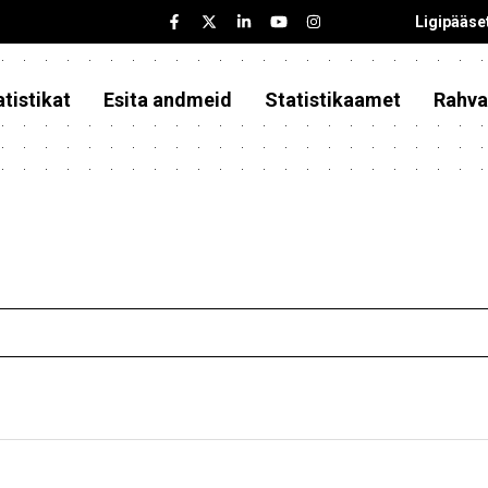
Ligipääse
tistikat
Esita andmeid
Statistikaamet
Rahva