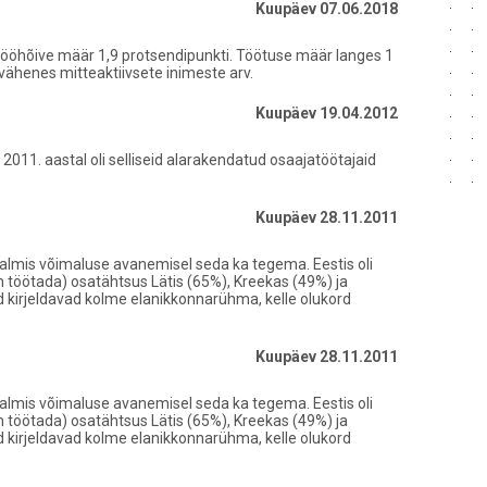
Kuupäev 07.06.2018
 tööhõive määr 1,9 protsendipunkti. Töötuse määr langes 1
 vähenes mitteaktiivsete inimeste arv.
Kuupäev 19.04.2012
011. aastal oli selliseid alarakendatud osaajatöötajaid
Kuupäev 28.11.2011
 valmis võimaluse avanemisel seda ka tegema. Eestis oli
em töötada) osatähtsus Lätis (65%), Kreekas (49%) ja
d kirjeldavad kolme elanikkonnarühma, kelle olukord
Kuupäev 28.11.2011
 valmis võimaluse avanemisel seda ka tegema. Eestis oli
em töötada) osatähtsus Lätis (65%), Kreekas (49%) ja
d kirjeldavad kolme elanikkonnarühma, kelle olukord