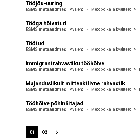
Tööjõu-uuring
ESMS metaandmed
Avaleht
Metoodika ja kvaliteet
Tööga hõivatud
ESMS metaandmed
Avaleht
Metoodika ja kvaliteet
Töötud
ESMS metaandmed
Avaleht
Metoodika ja kvaliteet
Immigrantrahvastiku tööhõive
ESMS metaandmed
Avaleht
Metoodika ja kvaliteet
Majanduslikult mitteaktiivne rahvastik
ESMS metaandmed
Avaleht
Metoodika ja kvaliteet
Tööhõive põhinäitajad
ESMS metaandmed
Avaleht
Metoodika ja kvaliteet
01
02