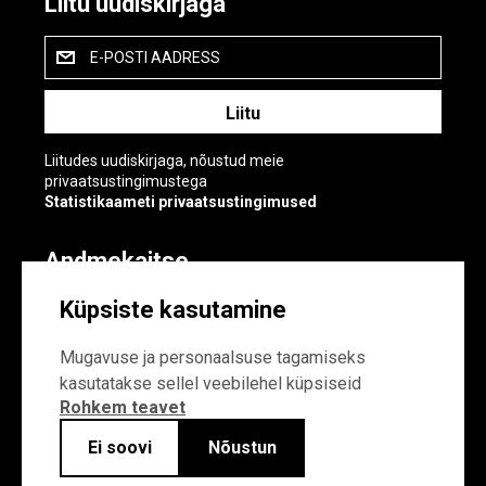
Liitu uudiskirjaga
E-POSTI AADRESS
Liitudes uudiskirjaga, nõustud meie
privaatsustingimustega
Statistikaameti privaatsustingimused
Andmekaitse
Andmekaitse
Küpsiste kasutamine
Küpsiste sätted
Mugavuse ja personaalsuse tagamiseks
kasutatakse sellel veebilehel küpsiseid
Rohkem teavet
Ei soovi
Nõustun