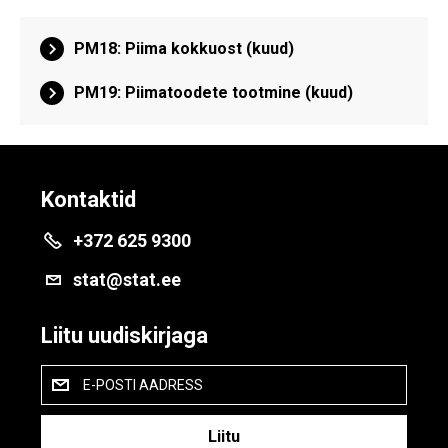
PM18: Piima kokkuost (kuud)
PM19: Piimatoodete tootmine (kuud)
Kontaktid
+372 625 9300
stat@stat.ee
Liitu uudiskirjaga
E-POSTI AADRESS