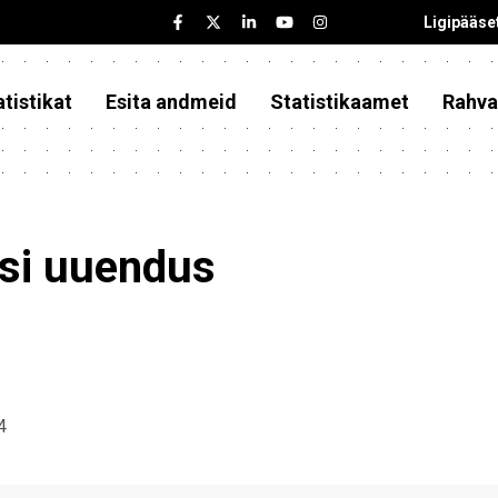
Ligipääse
tistikat
Esita andmeid
Statistikaamet
Rahva
asi uuendus
4