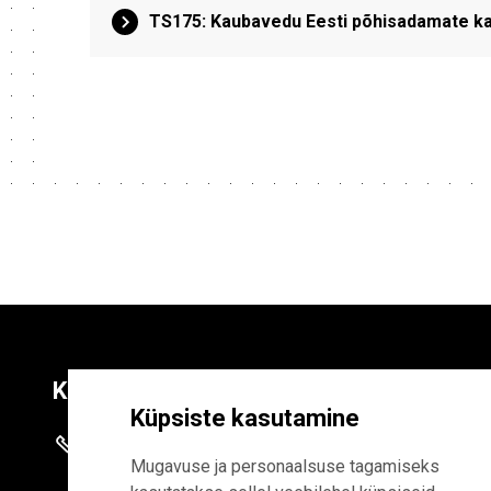
TS175: Kaubavedu Eesti põhisadamate kaudu
Kontaktid
Liitu uudiskirja
Küpsiste kasutamine
+372 625 9300
E-POSTI AADR
Mugavuse ja personaalsuse tagamiseks