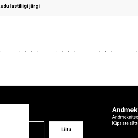
 lastiliigi järgi
ga
Andmek
Andmekaits
Küpsiste sät
ESS