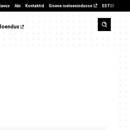
tavus
Abi
Kontaktid
Sisene iseteenindusse
EST
ENG
loendus