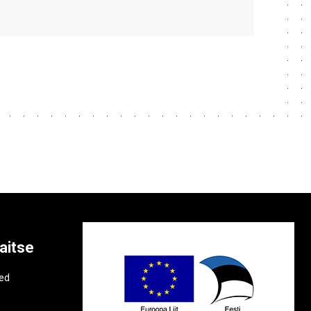
aitse
e
ted