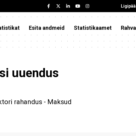
Ligipä
tistikat
Esita andmeid
Statistikaamet
Rahva
asi uuendus
ktori rahandus - Maksud