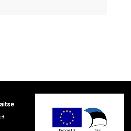
aitse
e
ted