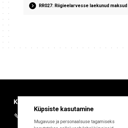
RR027: Riigieelarvesse laekunud maksud
Kontaktid
Liitu uudiskirja
Küpsiste kasutamine
+372 625 9300
E-POSTI AADR
Mugavuse ja personaalsuse tagamiseks