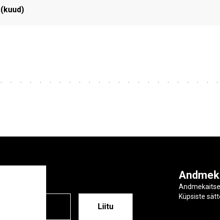
 (kuud)
ga
Andmek
Andmekaits
Küpsiste sät
ESS