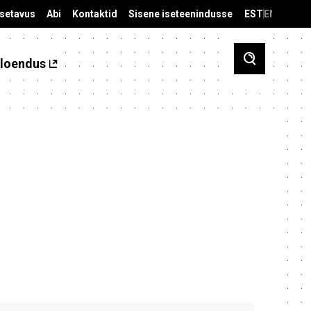
äsetavus
Abi
Kontaktid
Sisene iseteenindusse
EST
ENG
loendus