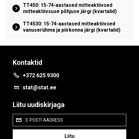
TT450: 15-74-aastased mitteaktiivsed
mitteaktiivsuse põhjuse järgi (kvartalid)
TT4530: 15-74-aastased mitteaktiivsed
vanuserühma ja piirkonna järgi (kvartalid)
Kontaktid
+372 625 9300
stat@stat.ee
Liitu uudiskirjaga
E-POSTI AADRESS