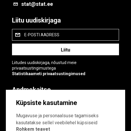
stat@stat.ee
Liitu uudiskirjaga
E-POSTI AADRESS
Liitudes uudiskirjaga, nõustud meie
privaatsustingimustega
Statistikaameti privaatsustingimused
Andmekaitse
Andmekaitse
Küpsiste kasutamine
Küpsiste sätted
Mugavuse ja personaalsuse tagamiseks
kasutatakse sellel veebilehel küpsiseid
Rohkem teavet