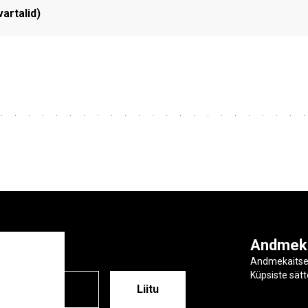
artalid)
ga
Andmek
Andmekaits
Küpsiste sät
ESS