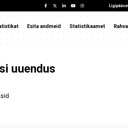
Ligipääse
tistikat
Esita andmeid
Statistikaamet
Rahva
asi uuendus
ksid