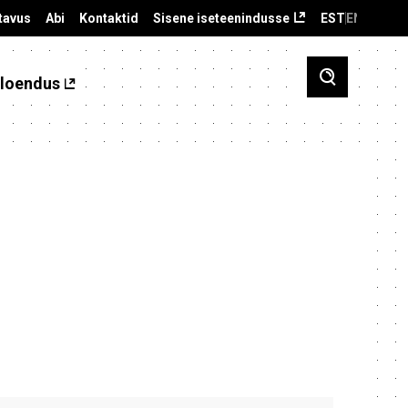
tavus
Abi
Kontaktid
Sisene iseteenindusse
EST
ENG
loendus