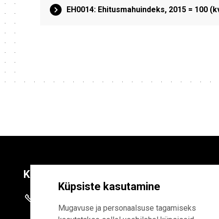
EH0014: Ehitusmahuindeks, 2015 = 100 (kv
Kontaktid
Liitu uudiskirja
Küpsiste kasutamine
+372 625 9300
E-POSTI AADR
Mugavuse ja personaalsuse tagamiseks