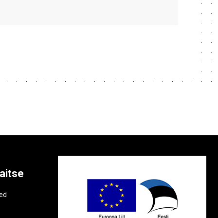
aitse
e
ted