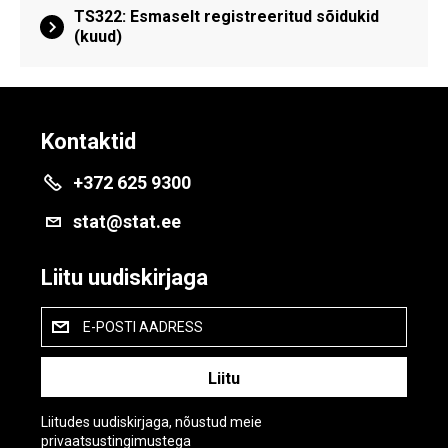
TS322: Esmaselt registreeritud sõidukid
(kuud)
Kontaktid
+372 625 9300
stat@stat.ee
Liitu uudiskirjaga
E-POSTI AADRESS
Liitudes uudiskirjaga, nõustud meie
privaatsustingimustega