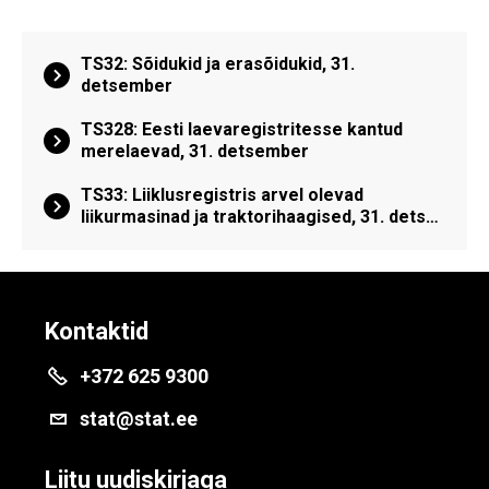
TS32: Sõidukid ja erasõidukid, 31.
detsember
TS328: Eesti laevaregistritesse kantud
merelaevad, 31. detsember
TS33: Liiklusregistris arvel olevad
liikurmasinad ja traktorihaagised, 31. dets…
Kontaktid
+372 625 9300
stat@stat.ee
Liitu uudiskirjaga