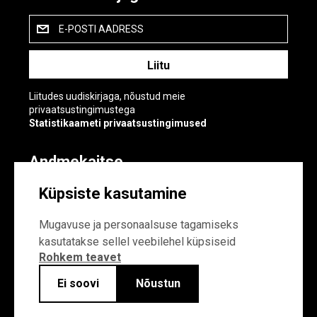
E-POSTI AADRESS
Liitudes uudiskirjaga, nõustud meie
privaatsustingimustega
Statistikaameti privaatsustingimused
Andmekaitse
Andmekaitse
Küpsiste kasutamine
Küpsiste sätted
Mugavuse ja personaalsuse tagamiseks
kasutatakse sellel veebilehel küpsiseid
Rohkem teavet
Ei soovi
Nõustun