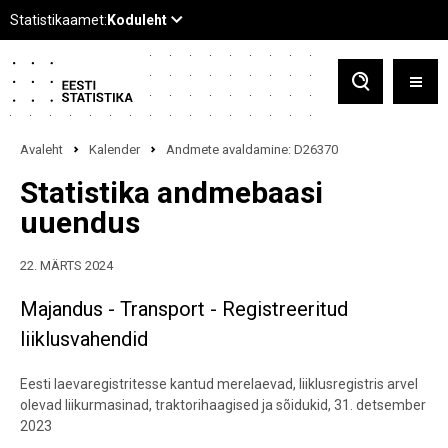
Avaleht
Kalender
Andmete avaldamine: D26370
Statistika andmebaasi
uuendus
22. MÄRTS 2024
Majandus - Transport - Registreeritud
liiklusvahendid
Eesti laevaregistritesse kantud merelaevad, liiklusregistris arvel
olevad liikurmasinad, traktorihaagised ja sõidukid, 31. detsember
2023