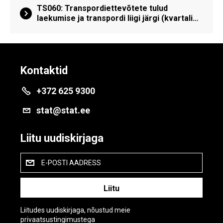
TS060: Transpordiettevõtete tulud
laekumise ja transpordi liigi järgi (kvartali…
Kontaktid
+372 625 9300
stat@stat.ee
Liitu uudiskirjaga
E-POSTI AADRESS
Liitudes uudiskirjaga, nõustud meie
privaatsustingimustega