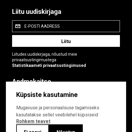
Liitu uudiskirjaga
E-POSTI AADRESS
Liitudes uudiskirjaga, nõustud meie
privaatsustingimustega
Statistikaameti privaatsustingimused
Andmekaitse
Andmekaitse
Küpsiste kasutamine
Küpsiste sätted
Mugavuse ja personaalsuse tagamiseks
kasutatakse sellel veebilehel küpsiseid
Rohkem teavet