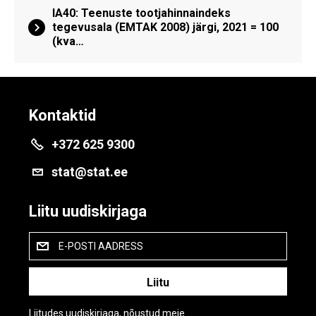
IA40: Teenuste tootjahinnaindeks
tegevusala (EMTAK 2008) järgi, 2021 = 100
(kva…
Kontaktid
+372 625 9300
stat@stat.ee
Liitu uudiskirjaga
E-POSTI AADRESS
Liitudes uudiskirjaga, nõustud meie