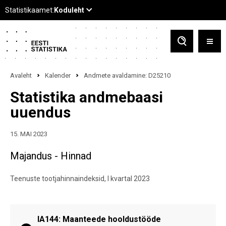
Avaleht
Kalender
Andmete avaldamine: D25210
Statistika andmebaasi
uuendus
15. MAI 2023
Majandus - Hinnad
Teenuste tootjahinnaindeksid, I kvartal 2023
IA144: Maanteede hooldustööde