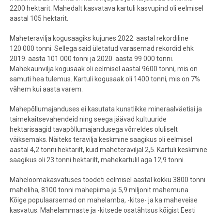
2200 hektarit. Mahedalt kasvatava kartuli kasvupind oli eelmisel
aastal 105 hektarit.
Maheteravilja kogusaagiks kujunes 2022. aastal rekordiline
120 000 tonni. Sellega said ületatud varasemad rekordid ehk
2019. aasta 101 000 tonni ja 2020. aasta 99 000 tonni.
Mahekaunvilja kogusaak oli eelmisel aastal 9600 tonni, mis on
samuti hea tulemus. Kartuli kogusaak oli 1400 tonni, mis on 7%
vähem kui aasta varem.
Mahepõllumajanduses ei kasutata kunstlikke mineraalväetisi ja
taimekaitsevahendeid ning seega jäävad kultuuride
hektarisaagid tavapõllumajandusega võrreldes oluliselt
väiksemaks. Näiteks teravilja keskmine saagikus oli eelmisel
aastal 4,2 tonni hektarilt, kuid maheteraviljal 2,5. Kartuli keskmine
saagikus oli 23 tonni hektarilt, mahekartulil aga 12,9 tonni.
Maheloomakasvatuses toodeti eelmisel aastal kokku 3800 tonni
maheliha, 8100 tonni mahepiima ja 5,9 miljonit mahemuna.
Kõige populaarsemad on mahelamba, -kitse- ja ka maheveise
kasvatus. Mahelammaste ja -kitsede osatähtsus kõigist Eesti