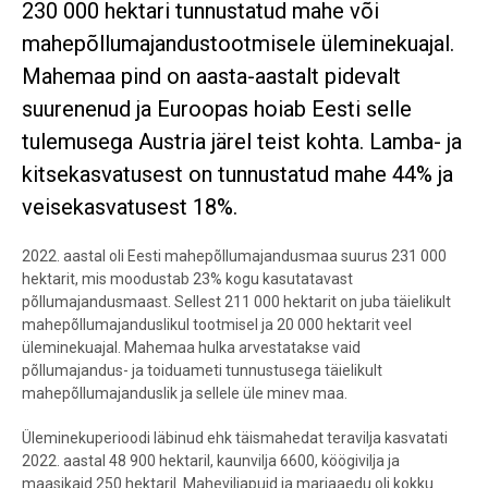
230 000 hektari tunnustatud mahe või
mahepõllumajandustootmisele üleminekuajal.
Mahemaa pind on aasta-aastalt pidevalt
suurenenud ja Euroopas hoiab Eesti selle
tulemusega Austria järel teist kohta. Lamba- ja
kitsekasvatusest on tunnustatud mahe 44% ja
veisekasvatusest 18%.
2022. aastal oli Eesti mahepõllumajandusmaa suurus 231 000
hektarit, mis moodustab 23% kogu kasutatavast
põllumajandusmaast. Sellest 211 000 hektarit on juba täielikult
mahepõllumajanduslikul tootmisel ja 20 000 hektarit veel
üleminekuajal. Mahemaa hulka arvestatakse vaid
põllumajandus- ja toiduameti tunnustusega täielikult
mahepõllumajanduslik ja sellele üle minev maa.
Üleminekuperioodi läbinud ehk täismahedat teravilja kasvatati
2022. aastal 48 900 hektaril, kaunvilja 6600, köögivilja ja
maasikaid 250 hektaril. Maheviljapuid ja marjaaedu oli kokku