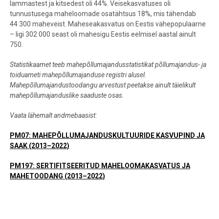
lammastest ja kitsedest oli 44%. Veisekasvatuses oli
tunnustusega maheloomade osatähtsus 18%, mis tähendab
44 300 maheveist. Maheseakasvatus on Eestis vähepopulaarne
– ligi 302 000 seast oli mahesigu Eestis eelmisel aastal ainult
750.
Statistikaamet teeb mahepõllumajandusstatistikat põllumajandus- ja
toiduameti mahepõllumajanduse registri alusel.
Mahepõllumajandustoodangu arvestust peetakse ainult täielikult
mahepõllumajanduslike saaduste osas.
Vaata lähemalt andmebaasist:
PM07: MAHEPÕLLUMAJANDUSKULTUURIDE KASVUPIND JA
SAAK (2013–2022)
PM197: SERTIFITSEERITUD MAHELOOMAKASVATUS JA
MAHETOODANG (2013–2022)