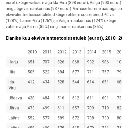
eurot), kõige väiksem aga Ida-Viru (898 eurot), Valga (900 eurot)
ning Jõgeva maakonnas (937 eurot). Viimase kümne aastaga on
ekvivalentnetosissetulekud kõige rohkem suurenenud Põlva
(128%), Lääne-Viru (126%) ja Valga maakonnas (124%), kõige
vähem aga Pärnu (85%) ning Lääne maakonnas (86%).
Elanike kuu ekvivalentnetosissetulek (eurot), 2010–201
2010
2011
2012
2013
2014
2015
2016
Harju
651
707
826
868
932
986
1032
Hiiu
505
522
684
677
711
757
798
Ida-
412
434
528
544
614
651
680
Viru
Jõgeva
438
484
516
612
611
691
735
Järva
473
499
611
657
709
719
823
Lääne
552
577
589
672
738
730
800