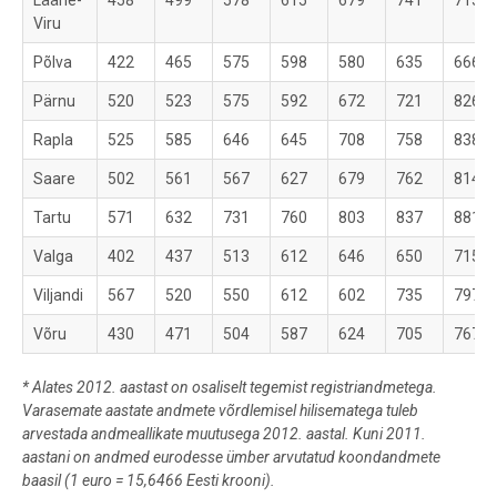
Lääne-
458
499
578
615
679
741
715
Viru
Põlva
422
465
575
598
580
635
666
Pärnu
520
523
575
592
672
721
826
Rapla
525
585
646
645
708
758
838
Saare
502
561
567
627
679
762
814
Tartu
571
632
731
760
803
837
881
Valga
402
437
513
612
646
650
715
Viljandi
567
520
550
612
602
735
797
Võru
430
471
504
587
624
705
767
*
Alates 2012. aastast on osaliselt tegemist registriandmetega.
Varasemate aastate andmete võrdlemisel hilisematega tuleb
arvestada andmeallikate muutusega 2012. aastal.
Kuni 2011.
aastani on andmed eurodesse ümber arvutatud koondandmete
baasil (1 euro = 15,6466 Eesti krooni).