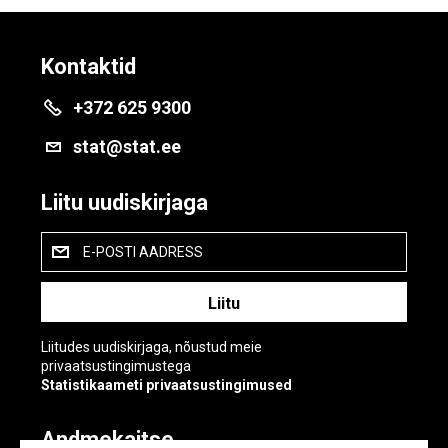
Kontaktid
+372 625 9300
stat@stat.ee
Liitu uudiskirjaga
E-POSTI AADRESS
Liitudes uudiskirjaga, nõustud meie
privaatsustingimustega
Statistikaameti privaatsustingimused
Andmekaitse