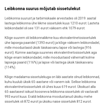
Leibkonna suurus mõjutab sissetulekut
Leibkonna suurust ja tarbimiskaale arvestades oli 2019. aastal
lastega leibkonna ühe liikme sissetulek kuus 1210 eurot. Lasteta
leibkondadel oli see 131 eurot väiksem ehk 1079 eurot.
Kõige suurem oli leibkonnaliikme kuu ekvivalentnetosissetulek
ühe lapsega paaridel (1393 eurot) ja kõige väiksem leibkondadel,
mille moodustasid üksik täiskasvanu lapse või lastega (916
eurot). Kümne aastaga suurenes ekvivalentnetosissetulek aga
kõige enam leibkondadel, mille moodustasid vähemalt kolme
lapsega paarid (116%) ja lapse või lastega üksik täiskasvanu
(114%).
Kõige madalama sissetulekuga on läbi aastate olnud leibkonnad,
kuhu kuulub üksik 65-aastane või vanem isik. Sellise leibkonna
ekvivalentnetosissetulek oli ühes kuus 619 eurot. Üksikust alla
65-aastasest isikust koosneva leibkonna sissetulek oli vastavalt
993 eurot kuus. Eraldi leibkonna moodustanud üksiku mehe
sissetulek oli 872 eurot ja üksiku naise sissetulek 812 eurot.