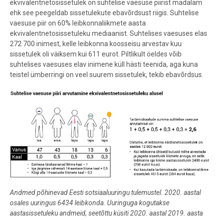
ekvivalentnetosissetulek on suhtelise vaesuse piirist madalam
ehk see peegeldab sissetulekute ebavõrdsust riigis.
Suhtelise
vaesuse piir on 60% leibkonnaliikmete aasta
ekvivalentnetosissetuleku mediaanist.
Suhtelises vaesuses elas
272 700 inimest,
kelle
leibkonna koosseisu arvestav
kuu
sissetulek oli
väiksem kui 611 eurot.
Piltlikult öeldes võib
suhtelises vaesuses elav inimene küll hästi teenida, aga kuna
teistel ümberringi on veel suurem sissetulek, tekib ebavõrdsus.
Andmed põhinevad Eesti sotsiaaluuringu tulemustel. 2020. aastal
osales uuringus 6434 leibkonda. Uuringuga kogutakse
aastasissetuleku andmeid, seetõttu küsiti 2020. aastal 2019. aasta