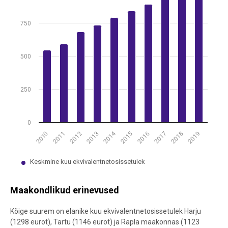
750
500
250
0
2014
2012
2017
2011
2016
2015
2010
2019
2013
2018
Keskmine kuu ekvivalentnetosissetulek
End of interactive chart.
Maakondlikud erinevused
Kõige suurem on elanike kuu ekvivalentnetosissetulek Harju
(1298 eurot), Tartu (1146 eurot) ja Rapla maakonnas (1123