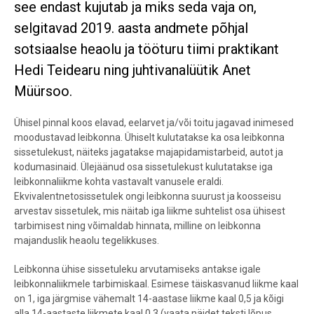
see endast kujutab ja miks seda vaja on,
selgitavad 2019. aasta andmete põhjal
sotsiaalse heaolu ja tööturu tiimi praktikant
Hedi Teidearu ning juhtivanalüütik Anet
Müürsoo.
Ühisel pinnal koos elavad, eelarvet ja/või toitu jagavad inimesed
moodustavad leibkonna. Ühiselt kulutatakse ka osa leibkonna
sissetulekust, näiteks jagatakse majapidamistarbeid, autot ja
kodumasinaid. Ülejäänud osa sissetulekust kulutatakse iga
leibkonnaliikme kohta vastavalt vanusele eraldi.
Ekvivalentnetosissetulek ongi leibkonna suurust ja koosseisu
arvestav sissetulek, mis näitab iga liikme suhtelist osa ühisest
tarbimisest ning võimaldab hinnata, milline on leibkonna
majanduslik heaolu tegelikkuses.
Leibkonna ühise sissetuleku arvutamiseks antakse igale
leibkonnaliikmele tarbimiskaal. Esimese täiskasvanud liikme kaal
on 1, iga järgmise vähemalt 14-aastase liikme kaal 0,5 ja kõigi
alla 14-aastaste liikmete kaal 0,3 (vaata näidet teksti lõpus