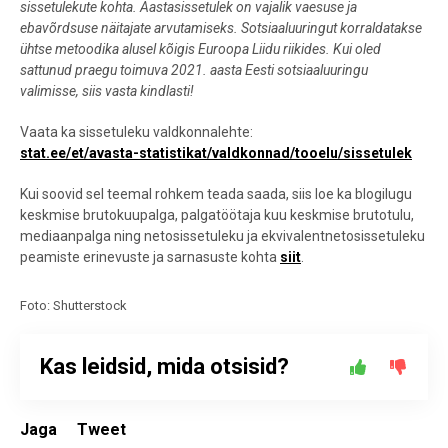
sissetulekute kohta. Aastasissetulek on vajalik vaesuse ja
ebavõrdsuse näitajate arvutamiseks. Sotsiaaluuringut korraldatakse
ühtse metoodika alusel kõigis Euroopa Liidu riikides. Kui oled
sattunud praegu toimuva 2021. aasta Eesti sotsiaaluuringu
valimisse, siis vasta kindlasti!
Vaata ka sissetuleku valdkonnalehte:
stat.ee/et/avasta-statistikat/valdkonnad/tooelu/sissetulek
Kui soovid sel teemal rohkem teada saada, siis loe ka blogilugu
keskmise brutokuupalga, palgatöötaja kuu keskmise brutotulu,
mediaanpalga ning netosissetuleku ja ekvivalentnetosissetuleku
peamiste erinevuste ja sarnasuste kohta
siit
.
Foto: Shutterstock
Kas leidsid, mida otsisid?
Jaga
Tweet