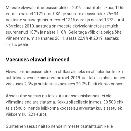
Meeste ekvivalentnetosissetulek oli 2019. aastal ühes kuus 1165
eurot ja naistel 1121 eurot. Kõige suurem oli sissetulek 25–34-
aastaste vanusegrupis: meestel 1316 eurot ja naistel 1373 eurot.
Võrreldes 2010. aastaga on meeste ekvivalentnetosissetulek
suurenenud 107% ja naiste 110%. Selle taga võib olla palgalõhe
vähenemine, mis kahanes 2011. aasta 22,9%-lt 2019. aastaks
17,1% peale.
Vaesuses elavad inimesed
Ekvivalentnetosissetulek on ühtlasi aluseks nii absoluutse kui ka
suhtelise vaesuse piiri arvutamisel. 2019. aastal elas absoluutses
vaesuses 2,3% ja suhtelises vaesuses 20,7% Eesti elanikkonnast.
Absoluutne vaesus näitab, kui
suur osa ühiskonnast ei ole
võimeline end ära elatama. Kokku oli selliseid inimesi 30 500 ehk
teisisõnu oli nende leibkonna koosseisu arvestav kuu sissetulek
väiksem kui 221 eurot.
Suhteline vaesus näitab nende inimeste osatähtsust, kelle