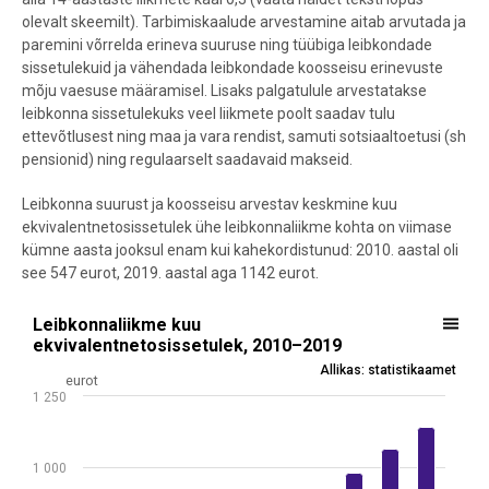
olevalt skeemilt). Tarbimiskaalude arvestamine aitab arvutada ja
paremini võrrelda erineva suuruse ning tüübiga leibkondade
sissetulekuid ja vähendada leibkondade koosseisu erinevuste
mõju vaesuse määramisel. Lisaks palgatulule arvestatakse
leibkonna sissetulekuks veel liikmete poolt saadav tulu
ettevõtlusest ning maa ja vara rendist, samuti sotsiaaltoetusi (sh
pensionid) ning regulaarselt saadavaid makseid.
Leibkonna suurust ja koosseisu arvestav keskmine kuu
ekvivalentnetosissetulek ühe leibkonnaliikme kohta on viimase
kümne aasta jooksul enam kui kahekordistunud: 2010. aastal oli
see 547 eurot, 2019. aastal aga 1142 eurot.
Leibkonnaliikme kuu ekvivalentnetosissetulek, 2010–2019
Leibkonnaliikme kuu
ekvivalentnetosissetulek, 2010–2019
Bar chart with 10 bars.
Allikas: statistikaamet
eurot
Allikas: statistikaamet
1 250
View as data table, Leibkonnaliikme kuu ekvivalentnetosissetulek
The chart has 1 X axis displaying .
The chart has 1 Y axis displaying eurot. Data ranges from 548 to 114
1 000