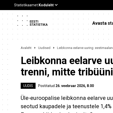
Avasta sta
Avaleht
Uudised
Leibkonna eelarve uuring: eestimaalane
Leibkonna eelarve u
trenni, mitte tribüün
UUDIS
Postitatud
26. veebruar 2026, 8.00
Üle-euroopalise leibkonna eelarve u
seotud kaupadele ja teenustele 1,4% 