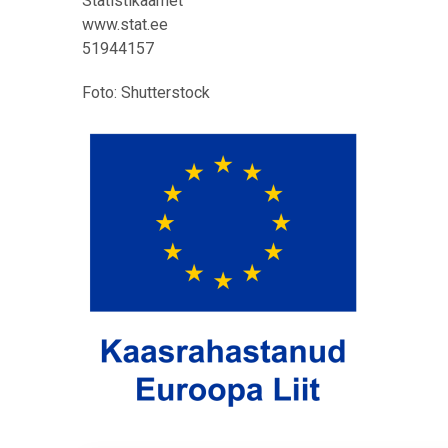
Statistikaamet
www.stat.ee
51944157
Foto: Shutterstock