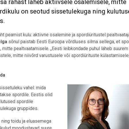
a rahast läheb aktiivsele osalemisele, mitte
ordikulu on seotud sissetulekuga ning kulutu
s.
aht peamist kulu: aktiivne osalemine ja spordiüritustel pealtvaata
lga
sõnul paistab Eesti Euroopa võrdluses silma sellega, et spo
e, mitte pealtvaatamisele. „Eesti leibkondade puhul läheb suurem
stele, mitte niivõrd varustusele või spordiürituste külastamisele
ada
sissetuleku vahel: mida
akse spordile. Eestis olid
lutused spordile
ulekuga gruppides.
 ning toidu ja eluasemega
me kulud moodustavad suure