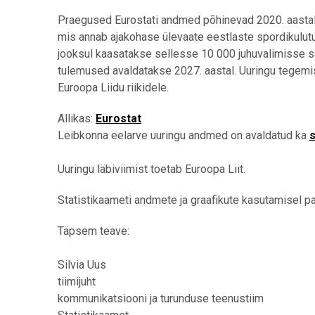
Praegused Eurostati andmed põhinevad 2020. aastal l
mis annab ajakohase ülevaate eestlaste spordikulutu
jooksul kaasatakse sellesse 10 000 juhuvalimisse sa
tulemused avaldatakse 2027. aastal. Uuringu tegemist
Euroopa Liidu riikidele.
Allikas:
Eurostat
Leibkonna eelarve uuringu andmed on avaldatud ka
s
Uuringu läbiviimist toetab Euroopa Liit.
Statistikaameti andmete ja graafikute kasutamisel pal
Täpsem teave:
Silvia Uus
tiimijuht
kommunikatsiooni ja turunduse teenustiim