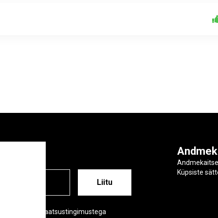
ga
Andmek
Andmekaits
Küpsiste sät
ESS
õustud meie privaatsustingimustega