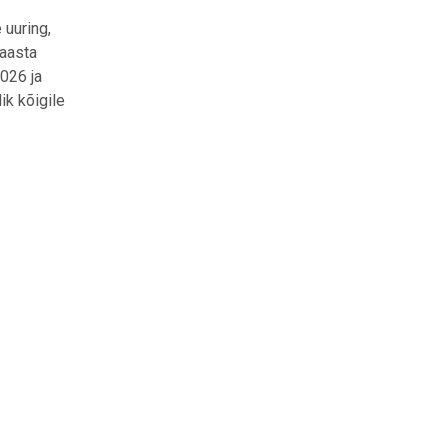
 uuring,
 aasta
026 ja
ik kõigile