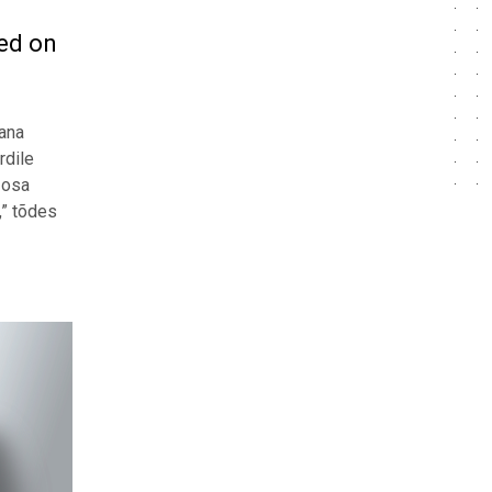
sed on
jana
rdile
 osa
,” tõdes