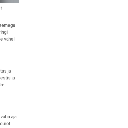
et
uasemega
ingi
de vahel
tas ja
estis ja
da-
 vaba aja
 eurot