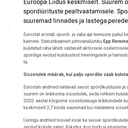
Euroopa Liidus keskmiselt. Suurem os
spordiürituste pealtvaatamisele. Sp
suuremad linnades ja lastega perede
Eurostat eristab spordi- ja vaba aja teenuste puhul k
käimine. Statistikaameti juhtivanalüütiku
Epp Remme
kulutatud raha läheb valdavalt aktiivsele osalemisel
spordiga seotud kulutustest treeningutele ja harrastu
ta.
Sissetulek määrab, kui palju spordile saab kulut
Eurostati andmed näitavad seost spordikulutuste ja 
suurem on leibkonna sissetulek, seda rohkem kulutat
2020. aastal kõrgeima sissetulekuga leibkondade ku
keskmiselt 2,7 korda suuremad kui madalama sisset
Uuringu andmed toovad esile ka seose spordikulude
seotud kulude vahel. Riikides, kus toidu ja eluase