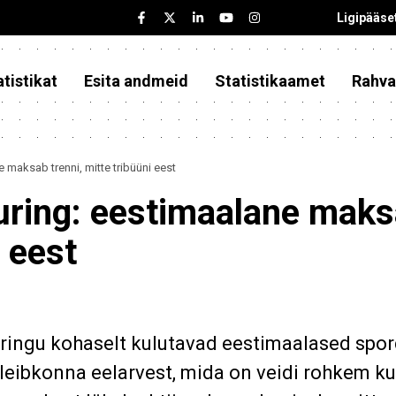
Ligipääse
tistikat
Esita andmeid
Statistikaamet
Rahva
 maksab trenni, mitte tribüüni eest
uring: eestimaalane mak
i eest
uringu kohaselt kulutavad eestimaalased spo
leibkonna eelarvest, mida on veidi rohkem ku