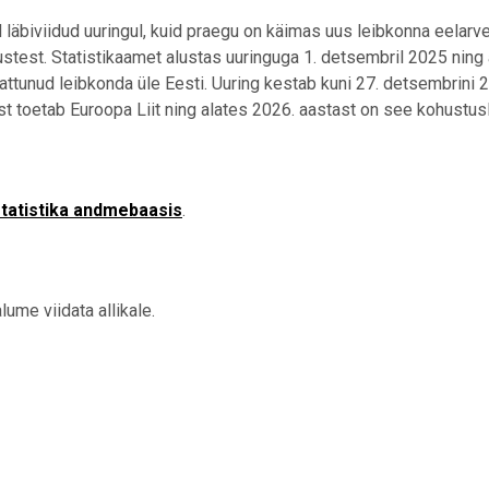
äbiviidud uuringul, kuid praegu on käimas uus leibkonna eelarve
stest. Statistikaamet alustas uuringuga 1. detsembril 2025 ning
ttunud leibkonda üle Eesti. Uuring kestab kuni 27. detsembrini 2
 toetab Euroopa Liit ning alates 2026. aastast on see kohustusl
tatistika andmebaasis
.
ume viidata allikale.