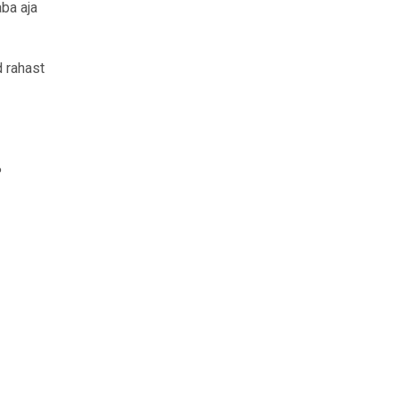
ba aja
d rahast
%