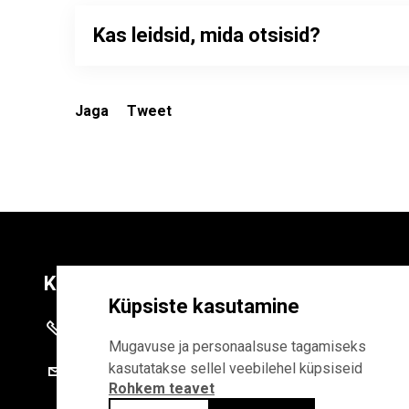
Kas leidsid, mida otsisid?
Jaga
Tweet
Kontaktid
Liitu uudiskirja
Küpsiste kasutamine
+372 625 9300
E-POSTI AADR
Mugavuse ja personaalsuse tagamiseks
kasutatakse sellel veebilehel küpsiseid
stat@stat.ee
Rohkem teavet
Liitudes uudiskirjaga, n