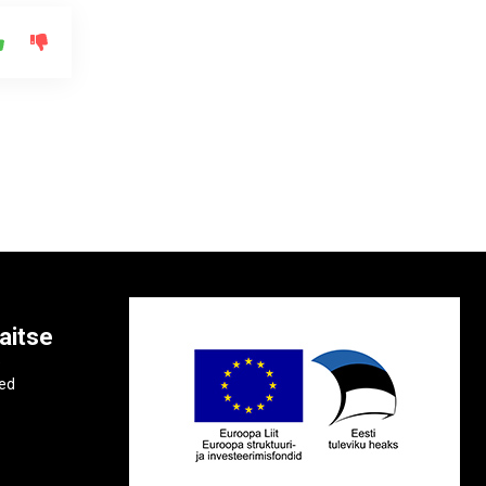
aitse
e
ted