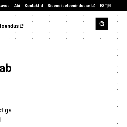
tavus
Abi
Kontaktid
Sisene iseteenindusse
EST
ENG
loendus
sab
rdiga
i