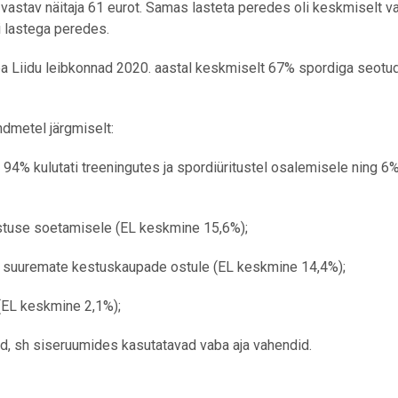
vastav näitaja 61 eurot. Samas lasteta peredes oli keskmiselt va
i lastega peredes.
pa Liidu leibkonnad 2020. aastal keskmiselt 67% spordiga seotu
ndmetel järgmiselt:
94% kulutati treeningutes ja spordiüritustel osalemisele ning 6
ustuse soetamisele (EL keskmine 15,6%);
 suuremate kestuskaupade ostule (EL keskmine 14,4%);
 (EL keskmine 2,1%);
, sh siseruumides kasutatavad vaba aja vahendid.