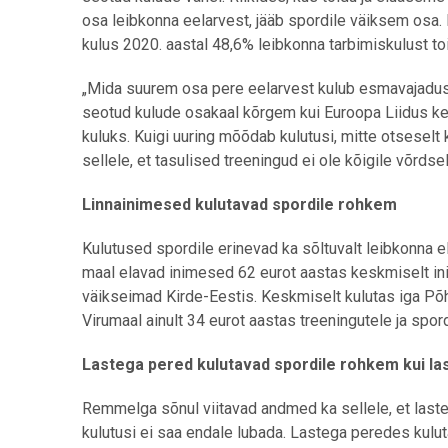
osa leibkonna eelarvest, jääb spordile väiksem osa
kulus 2020. aastal 48,6% leibkonna tarbimiskulust to
„Mida suurem osa pere eelarvest kulub esmavajadust
seotud kulude osakaal kõrgem kui Euroopa Liidus kes
kuluks. Kuigi uuring mõõdab kulutusi, mitte otseselt
sellele, et tasulised treeningud ei ole kõigile võrd
Linnainimesed kulutavad spordile rohkem
Kulutused spordile erinevad ka sõltuvalt leibkonna e
maal elavad inimesed 62 eurot aastas keskmiselt ini
väikseimad Kirde-Eestis. Keskmiselt kulutas iga Põhj
Virumaal ainult 34 eurot aastas treeningutele ja spor
Lastega pered kulutavad spordile rohkem kui la
Remmelga sõnul viitavad andmed ka sellele, et laste
kulutusi ei saa endale lubada. Lastega peredes kulu