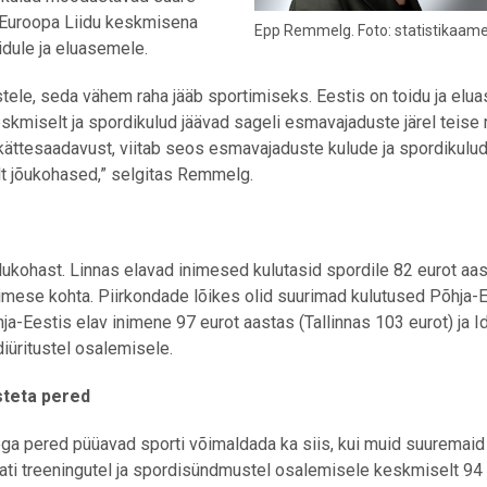
. Euroopa Liidu keskmisena
Epp Remmelg. Foto: statistikaam
idule ja eluasemele.
ele, seda vähem raha jääb sportimiseks. Eestis on toidu ja el
kmiselt ja spordikulud jäävad sageli esmavajaduste järel teise r
 kättesaadavust, viitab seos esmavajaduste kulude ja spordikulu
selt jõukohased,” selgitas Remmelg.
lukohast. Linnas elavad inimesed kulutasid spordile 82 eurot aas
mese kohta. Piirkondade lõikes olid suurimad kulutused Põhja-E
a-Eestis elav inimene 97 eurot aastas (Tallinnas 103 eurot) ja I
diüritustel osalemisele.
steta pered
ga pered püüavad sporti võimaldada ka siis, kui muid suuremaid
tati treeningutel ja spordisündmustel osalemisele keskmiselt 94