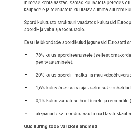
inimese kohta aastas, samas kui lasteta peredes oli 
kaupadele ja teenustele kulutatav summa suurem ku
Spordikulutuste struktuuri vaadates kulutasid Euroo
spordi- ja vaba aja teenustele.
Eesti leibkondade spordikulud jagunesid Eurostati a
78% kulus sporditeenustele (sellest omakorda 
pealtvaatamisele);
20% kulus spordi-, matka- ja muu vabaõhuvar
1,6% kulus õues vaba aja veetmiseks mõeldud
0,1% kulus varustuse hooldusele ja remondile
ülejäänud osa moodustasid muud kestuskaubad
Uus uuring toob värsked andmed