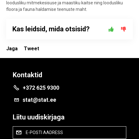
loodusliku mitmekesisuse ja maastiku kaitse ning loodusliku
floora ja fauna haldamise teenuste maht.
Kas leidsid, mida otsisid?
Jaga
Tweet
Kontaktid
+372 625 9300
stat@stat.ee
Liitu uudiskirjaga
E-POSTI AADRESS