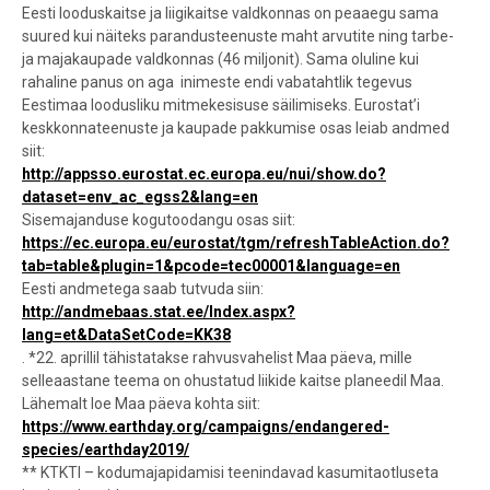
Eesti looduskaitse ja liigikaitse valdkonnas on peaaegu sama
suured kui näiteks parandusteenuste maht arvutite ning tarbe-
ja majakaupade valdkonnas (46 miljonit). Sama oluline kui
rahaline panus on aga inimeste endi vabatahtlik tegevus
Eestimaa loodusliku mitmekesisuse säilimiseks. Eurostat’i
keskkonnateenuste ja kaupade pakkumise osas leiab andmed
siit:
http://appsso.eurostat.ec.europa.eu/nui/show.do?
dataset=env_ac_egss2&lang=en
Sisemajanduse kogutoodangu osas siit:
https://ec.europa.eu/eurostat/tgm/refreshTableAction.do?
tab=table&plugin=1&pcode=tec00001&language=en
Eesti andmetega saab tutvuda siin:
http://andmebaas.stat.ee/Index.aspx?
lang=et&DataSetCode=KK38
. *22. aprillil tähistatakse rahvusvahelist Maa päeva, mille
selleaastane teema on ohustatud liikide kaitse planeedil Maa.
Lähemalt loe Maa päeva kohta siit:
https://www.earthday.org/campaigns/endangered-
species/earthday2019/
** KTKTI – kodumajapidamisi teenindavad kasumitaotluseta