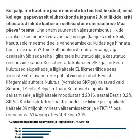
Kui palju me hoolime peale inimeste ka teistest liikidest, neist
kellega igapäevaselt elukeskkonda jagame? Just liikide, eriti
ohustatud liikide kaitse on selleaastase ülemaailmse Maa
päeva* teema.
Üha enam suureneb väljasuremisohus liikide
arvukus, kuid õnneks võtavad paljud riigid (kahjuks mitte kõik)
kasutusele meetmeid selle vähendamiseks. Kuidas aga hinnata
hoolimise mahtu? Täielikult hoolimist mõõta ei saagi, aga
osaliselt võib seda teha liigikaitsele kulutatud aja ja kasutatud
ressursside kaudu. Kui suhestada kulutused SKPga, on Eesti
kulutused elupaikade ja liigikaitsele EL liikmesriikide seas
viimaste võrdlusandmete põhjal viiendal kohal. Eestist
kõrgemaid suhtelisi kulutusi (võrreldes SKPga) näitavad vaid
Soome, Tšehhi, Belgia ja Taani. Kulutused elupaikade
säilitamisele ja liigikaitsele moodustasid 2016. aastal Eestis 0,2%
SKPst. Kokku kulutati sel aastal looduslike liikide ja elupaikade
kaitsele 39 miljonit, millest valitsemissektori ja KTKTI** osa
moodustas 61% ning ettevõtete osa 39%.