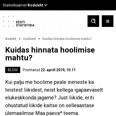
Avaleht
Uudised
Kuidas hinnata hoolimise mahtu?
Kuidas hinnata hoolimise
mahtu?
BLOGI
Postitatud
22. aprill 2019, 10.11
Kui palju me hoolime peale inimeste ka
teistest liikidest, neist kellega igapäevaselt
elukeskkonda jagame? Just liikide, eriti
ohustatud liikide kaitse on selleaastase
ülemaailmse Maa päeva* teema.