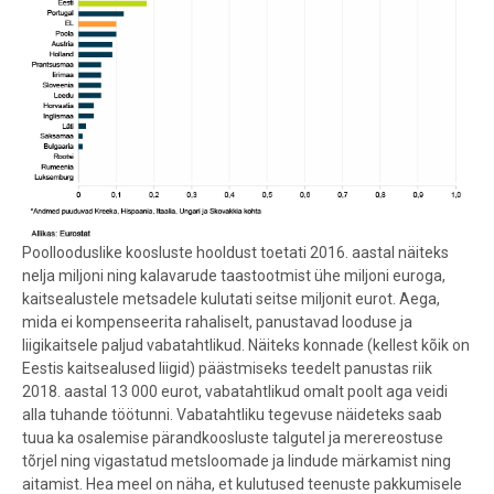
Poollooduslike koosluste hooldust toetati 2016. aastal näiteks
nelja miljoni ning kalavarude taastootmist ühe miljoni euroga,
kaitsealustele metsadele kulutati seitse miljonit eurot. Aega,
mida ei kompenseerita rahaliselt, panustavad looduse ja
liigikaitsele paljud vabatahtlikud. Näiteks konnade (kellest kõik on
Eestis kaitsealused liigid) päästmiseks teedelt panustas riik
2018. aastal 13 000 eurot, vabatahtlikud omalt poolt aga veidi
alla tuhande töötunni. Vabatahtliku tegevuse näideteks saab
tuua ka osalemise pärandkoosluste talgutel ja merereostuse
tõrjel ning vigastatud metsloomade ja lindude märkamist ning
aitamist. Hea meel on näha, et kulutused teenuste pakkumisele