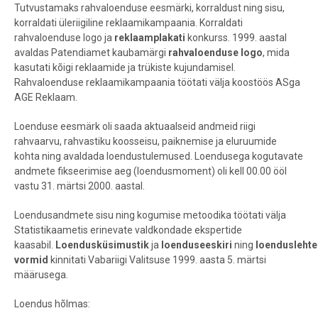
Tutvustamaks rahvaloenduse eesmärki, korraldust ning sisu,
korraldati üleriigiline reklaamikampaania. Korraldati
rahvaloenduse logo ja
reklaamplakati
konkurss. 1999. aastal
avaldas Patendiamet kaubamärgi
rahvaloenduse logo
, mida
kasutati kõigi reklaamide ja trükiste kujundamisel.
Rahvaloenduse reklaamikampaania töötati välja koostöös ASga
AGE Reklaam.
Loenduse eesmärk oli saada aktuaalseid andmeid riigi
rahvaarvu, rahvastiku koosseisu, paiknemise ja eluruumide
kohta ning avaldada loendustulemused. Loendusega kogutavate
andmete fikseerimise aeg (loendusmoment) oli kell 00.00 ööl
vastu 31. märtsi 2000. aastal.
Loendusandmete sisu ning kogumise metoodika töötati välja
Statistikaametis erinevate valdkondade ekspertide
kaasabil.
Loendusküsimustik
ja
loenduseeskiri
ning
loendusleht
vormid
kinnitati Vabariigi Valitsuse 1999. aasta 5. märtsi
määrusega.
Loendus hõlmas: