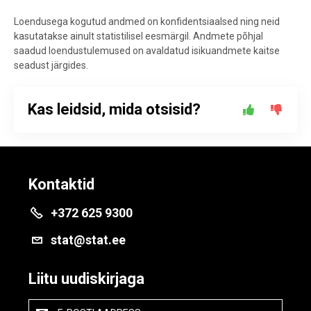
Loendusega kogutud andmed on konfidentsiaalsed ning neid
kasutatakse ainult statistilisel eesmärgil. Andmete põhjal
saadud loendustulemused on avaldatud isikuandmete kaitse
seadust järgides.
Kas leidsid, mida otsisid?
Kontaktid
+372 625 9300
stat@stat.ee
Liitu uudiskirjaga