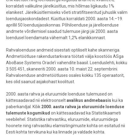
korraldati valikuline järelküsitlus, mis hõlmas ligikaudu 1%
elanikest. Järelküsitlemiseks võeti stratifitseeritud juhuslik valim
loendusjaoskondadest. Küsitlus korraldati 2000. aasta 14.–19.
aprillil 50 loendusjaoskonnas. Põhiloenduse ja järelloenduse
andmete võrdlemisel saadud tulemuse järgi jäi 2000. aasta
loendusel loendamata vähemalt 1,2% elanikkonnast.
Rahvaloenduse andmeid sisestati optiliselt kahe skanneriga.
Andmetöötluse rakendustarkvara töötati välja koostöös ASga
AboBase Systems Oracle’i vahendite baasil. Loenduslehti, kokku
3 505 451, skaneeriti 2000. aasta 10. maist 22. septembrini.
Rahvaloenduse andmetöötluses osales kokku 135 operaatorit,
kes olid saanud asjakohast koolitust.
2000. aasta rahva ja eluruumide loenduse tulemused on
kättesaadavad nii elektroonselt
avalikus andmebaasis
kui ka
paberkandjal. Kõik
2000. aasta rahva ja eluruumide loenduse
tulemuste kogumikud
on kättesaadavad ka Statistikaameti
veebilehel. Statistika rahvastiku, eluruumide, eluruumidega
hoonete ning rahvastiku elamistingimuste kohta on esitatud nii
Eesti kohta tervikuna kui ka linnade ja valdade kohta.