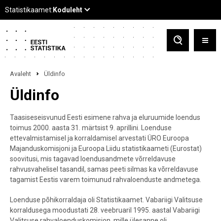
Avaleht
Üldinfo
Üldinfo
Taasiseseisvunud Eesti esimene rahva ja eluruumide loendus
toimus 2000. aasta 31. märtsist 9. aprillini. Loenduse
ettevalmistamisel ja korraldamisel arvestati ÜRO Euroopa
Majanduskomisjoni ja Euroopa Liidu statistikaameti (Eurostat)
soovitusi, mis tagavad loendusandmete võrreldavuse
rahvusvahelisel tasandil, samas peeti silmas ka võrreldavuse
tagamist Eestis varem toimunud rahvaloenduste andmetega.
Loenduse põhikorraldaja oli Statistikaamet. Vabariigi Valitsuse
korraldusega moodustati 28. veebruaril 1995. aastal Vabariigi
Valitsuse rahvaloenduskomisjon, mille ülesanne oli