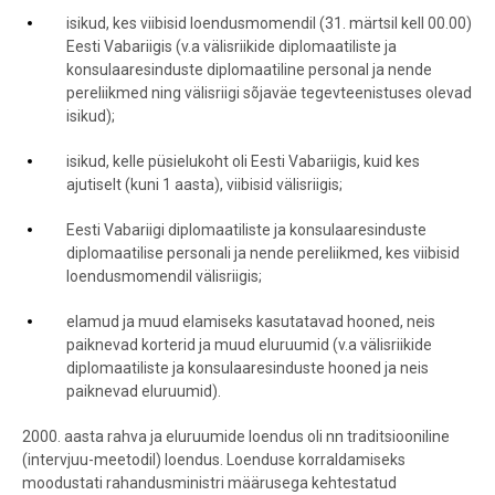
isikud, kes viibisid loendusmomendil (31. märtsil kell 00.00)
Eesti Vabariigis (v.a välisriikide diplomaatiliste ja
konsulaaresinduste diplomaatiline personal ja nende
pereliikmed ning välisriigi sõjaväe tegevteenistuses olevad
isikud);
isikud, kelle püsielukoht oli Eesti Vabariigis, kuid kes
ajutiselt (kuni 1 aasta), viibisid välisriigis;
Eesti Vabariigi diplomaatiliste ja konsulaaresinduste
diplomaatilise personali ja nende pereliikmed, kes viibisid
loendusmomendil välisriigis;
elamud ja muud elamiseks kasutatavad hooned, neis
paiknevad korterid ja muud eluruumid (v.a välisriikide
diplomaatiliste ja konsulaaresinduste hooned ja neis
paiknevad eluruumid).
2000. aasta rahva ja eluruumide loendus oli nn traditsiooniline
(intervjuu-meetodil) loendus. Loenduse korraldamiseks
moodustati rahandusministri määrusega kehtestatud