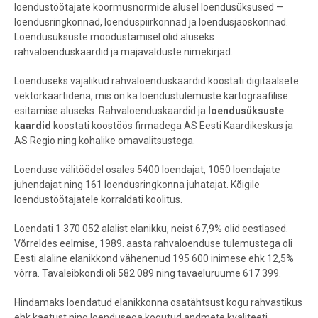
loendustöötajate koormusnormide alusel loendusüksused —
loendusringkonnad, loenduspiirkonnad ja loendusjaoskonnad.
Loendusüksuste moodustamisel olid aluseks
rahvaloenduskaardid ja majavalduste nimekirjad.
Loenduseks vajalikud rahvaloenduskaardid koostati digitaalsete
vektorkaartidena, mis on ka loendustulemuste kartograafilise
esitamise aluseks. Rahvaloenduskaardid ja
loendusüksuste
kaardid
koostati koostöös firmadega AS Eesti Kaardikeskus ja
AS Regio ning kohalike omavalitsustega.
Loenduse välitöödel osales 5400 loendajat, 1050 loendajate
juhendajat ning 161 loendusringkonna juhatajat. Kõigile
loendustöötajatele korraldati koolitus.
Loendati 1 370 052 alalist elanikku, neist 67,9% olid eestlased.
Võrreldes eelmise, 1989. aasta rahvaloenduse tulemustega oli
Eesti alaline elanikkond vähenenud 195 600 inimese ehk 12,5%
võrra. Tavaleibkondi oli 582 089 ning tavaeluruume 617 399.
Hindamaks loendatud elanikkonna osatähtsust kogu rahvastikus
ehk kaetust ning loendusega kogutud andmete kvaliteeti,