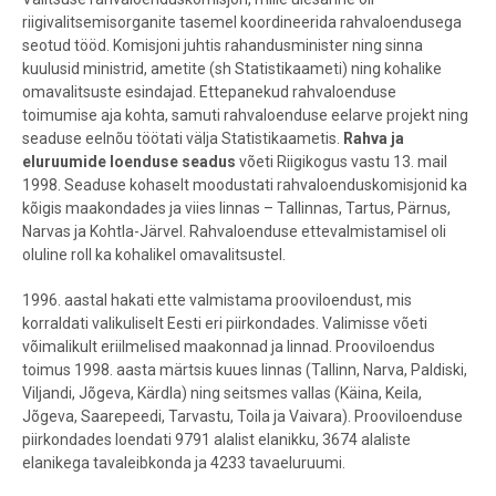
riigivalitsemisorganite tasemel koordineerida rahvaloendusega
seotud tööd. Komisjoni juhtis rahandusminister ning sinna
kuulusid ministrid, ametite (sh Statistikaameti) ning kohalike
omavalitsuste esindajad. Ettepanekud rahvaloenduse
toimumise aja kohta, samuti rahvaloenduse eelarve projekt ning
seaduse eelnõu töötati välja Statistikaametis.
Rahva ja
eluruumide loenduse seadus
võeti Riigikogus vastu 13. mail
1998. Seaduse kohaselt moodustati rahvaloenduskomisjonid ka
kõigis maakondades ja viies linnas – Tallinnas, Tartus, Pärnus,
Narvas ja Kohtla-Järvel. Rahvaloenduse ettevalmistamisel oli
oluline roll ka kohalikel omavalitsustel.
1996. aastal hakati ette valmistama prooviloendust, mis
korraldati valikuliselt Eesti eri piirkondades. Valimisse võeti
võimalikult eriilmelised maakonnad ja linnad. Prooviloendus
toimus 1998. aasta märtsis kuues linnas (Tallinn, Narva, Paldiski,
Viljandi, Jõgeva, Kärdla) ning seitsmes vallas (Käina, Keila,
Jõgeva, Saarepeedi, Tarvastu, Toila ja Vaivara). Prooviloenduse
piirkondades loendati 9791 alalist elanikku, 3674 alaliste
elanikega tavaleibkonda ja 4233 tavaeluruumi.