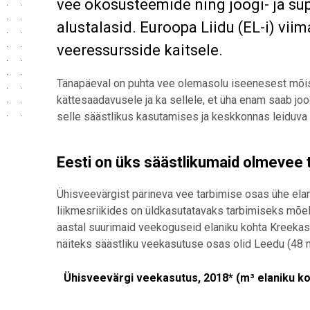
vee ökosüsteemide ning joogi- ja s
alustalasid. Euroopa Liidu (EL-i) vi
veeressursside kaitsele.
Tänapäeval on puhta vee olemasolu iseenesest mõist
kättesaadavusele ja ka sellele, et üha enam saab j
selle säästlikus kasutamises ja keskkonnas leiduva 
Eesti on üks säästlikumaid olmevee t
Ühisveevärgist pärineva vee tarbimise osas ühe elan
liikmesriikides on üldkasutatavaks tarbimiseks mõe
aastal suurimaid veekoguseid elaniku kohta Kreekas 
näiteks säästliku veekasutuse osas olid Leedu (48 m³
Ühisveevärgi veekasutus, 2018* (m³ elaniku
Ühisveevärgi veekasutus, 2018* (m³ elaniku ko
Bar chart with 30 bars.