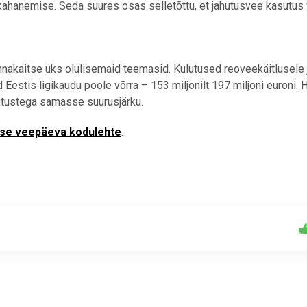
kahanemise. Seda suures osas selletõttu, et jahutusvee kasutus
nakaitse üks olulisemaid teemasid. Kulutused reoveekäitlusele 
estis ligikaudu poole võrra – 153 miljonilt 197 miljoni euroni. 
lutustega samasse suurusjärku.
se veepäeva kodulehte
.