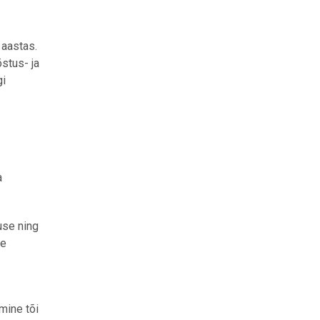
 aastas.
stus- ja
gi
a
use ning
ee
mine tõi