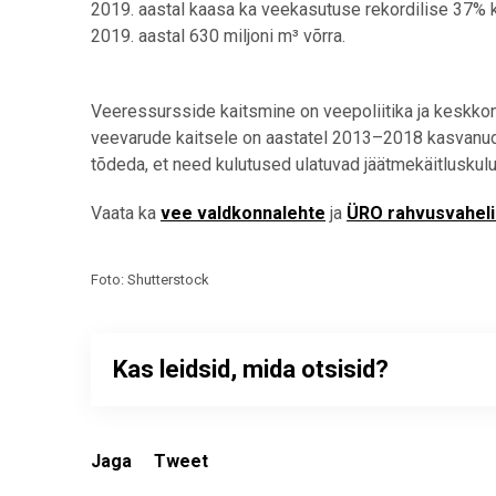
2019. aastal kaasa ka veekasutuse rekordilise 37% 
2019. aastal 630 miljoni m³ võrra.
Veeressursside kaitsmine on veepoliitika ja keskkon
veevarude kaitsele on aastatel 2013–2018 kasvanud E
tõdeda, et need kulutused ulatuvad jäätmekäitlusku
Vaata ka
vee valdkonnalehte
ja
ÜRO rahvusvaheli
Foto: Shutterstock
Kas leidsid, mida otsisid?
Jaga
Tweet