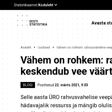
Avasta sta
Avaleht
Uudised
Vähem on rohkem: rahvusvaheline vee
Vähem on rohkem: r
keskendub vee väär
BLOGI
Postitatud
22. märts 2021, 9.03
Selle aasta ÜRO rahvusvahelise veep
hädavajalik ressurss ja mängib olulist