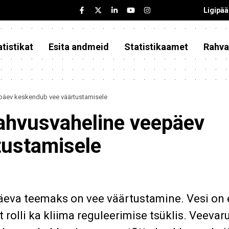
Ligipä
tistikat
Esita andmeid
Statistikaamet
Rahva
päev keskendub vee väärtustamisele
ahvusvaheline veepäev
tustamisele
äeva teemaks on vee väärtustamine. Vesi on 
 rolli ka kliima reguleerimise tsüklis. Veevar