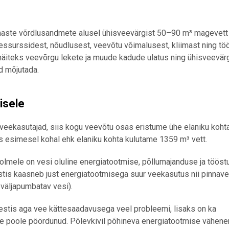
imaste võrdlusandmete alusel ühisveevärgist 50–90 m³ magevett
ssurssidest, nõudlusest, veevõtu võimalusest, kliimast ning töö
 näiteks veevõrgu lekete ja muude kadude ulatus ning ühisveevär
d mõjutada.
isele
eekasutajad, siis kogu veevõtu osas eristume ühe elaniku koht
s esimesel kohal ehk elaniku kohta kulutame 1359 m³ vett.
s olmele on vesi oluline energiatootmise, põllumajanduse ja tööst
stis kaasneb just energiatootmisega suur veekasutus nii pinnav
väljapumbatav vesi).
 Eestis aga vee kättesaadavusega veel probleemi, lisaks on ka
 poole pöördunud. Põlevkivil põhineva energiatootmise vähene