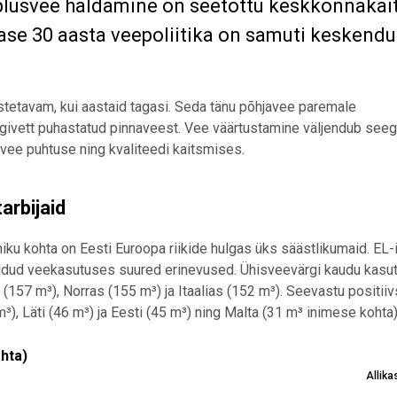
uplusvee haldamine on seetõttu keskkonnakai
imase 30 aasta veepoliitika on samuti keskend
etavam, kui aastaid tagasi. Seda tänu põhjavee paremale
oogivett puhastatud pinnaveest. Vee väärtustamine väljendub see
vee puhtuse ning kvaliteedi kaitsmises.
arbijaid
iku kohta on Eesti Euroopa riikide hulgas üks säästlikumaid.
EL-
ldud veekasutuses suured erinevused. Ühisveevärgi kaudu kasut
(157 m³), Norras (155 m³) ja Itaalias (152 m³). Seevastu positii
), Läti (46 m³) ja Eesti (45 m³) ning Malta (31 m³ inimese kohta)
 kohta)
hta)
Allika