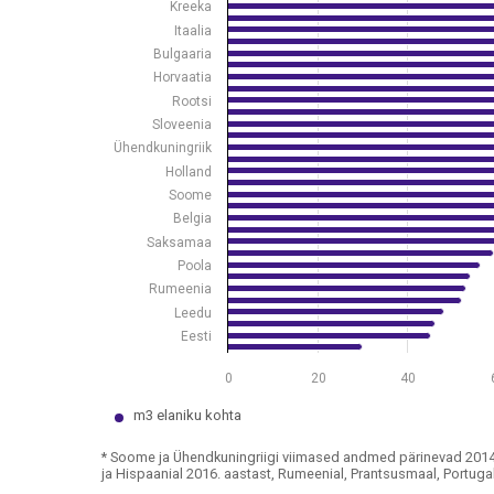
Kreeka
Allikas: Eurostat
Itaalia
* Soome ja Ühendkuningriigi viimased andmed pärineva
Bulgaaria
View as data table, Ühisveevärgi veekasutus, 2018*
Horvaatia
The chart has 1 X axis displaying .
Rootsi
The chart has 1 Y axis displaying values. Data range
Sloveenia
Ühendkuningriik
Holland
Soome
Belgia
Saksamaa
Poola
Rumeenia
Leedu
Eesti
0
20
40
m3 elaniku kohta
* Soome ja Ühendkuningriigi viimased andmed pärinevad 2014. a
ja Hispaanial 2016. aastast, Rumeenial, Prantsusmaal, Portugalil
End of interactive chart.