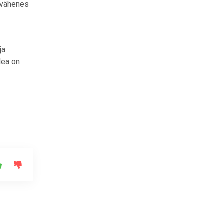
 vähenes
ja
Hea on