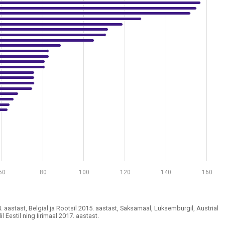
d 2014. aastast, Belgial ja Rootsil 2015. aastast, Saksamaal, Luk
 (m³ elaniku kohta)
s from 30 to 157.
60
80
100
120
140
160
astast, Belgial ja Rootsil 2015. aastast, Saksamaal, Luksemburgil, Austrial
 Eestil ning Iirimaal 2017. aastast.