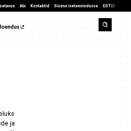
äsetavus
Abi
Kontaktid
Sisene iseteenindusse
EST
ENG
loendus
eluks
ude ja