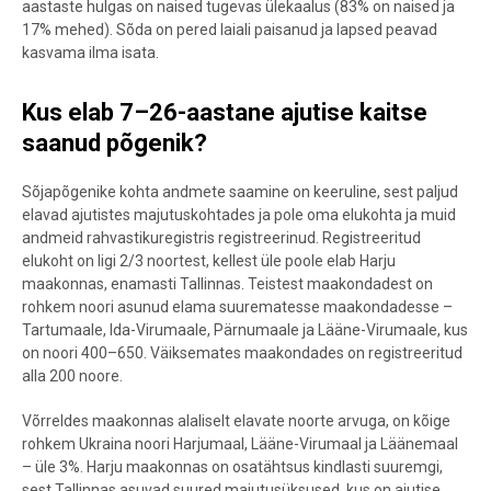
aastaste hulgas on naised tugevas ülekaalus (83% on naised ja
17% mehed). Sõda on pered laiali paisanud ja lapsed peavad
kasvama ilma isata.
Kus elab 7–26-aastane ajutise kaitse
saanud põgenik
?
Sõjapõgenike kohta andmete saamine on keeruline, sest paljud
elavad ajutistes majutuskohtades ja pole oma elukohta ja muid
andmeid rahvastikuregistris registreerinud. Registreeritud
elukoht on ligi 2/3 noortest, kellest üle poole elab Harju
maakonnas, enamasti Tallinnas. Teistest maakondadest on
rohkem noori asunud elama suurematesse maakondadesse –
Tartumaale, Ida-Virumaale, Pärnumaale ja Lääne-Virumaale, kus
on noori 400–650. Väiksemates maakondades on registreeritud
alla 200 noore.
Võrreldes maakonnas alaliselt elavate noorte arvuga, on kõige
rohkem Ukraina noori Harjumaal, Lääne-Virumaal ja Läänemaal
– üle 3%. Harju maakonnas on osatähtsus kindlasti suuremgi,
sest Tallinnas asuvad suured majutusüksused, kus on ajutise