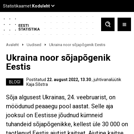
Avaleht
Uudised
Ukraina noor sõjapõgenik Eestis
Ukraina noor sõjapõgenik
Eestis
Postitatud
22. august 2022, 13.30
, juhtivanalüütik
BLOGI
Kaja Sõstra
Sõja algusest Ukrainas, 24. veebruarist, on
möödunud peaaegu pool aastat. Selle aja
jooksul on Eestisse jõudnud kümneid
tuhandeid sõjapõgenikke, kellest üle 30 000 on
taotlenud Eestis ajutist kaitset. Ajutine kaitse