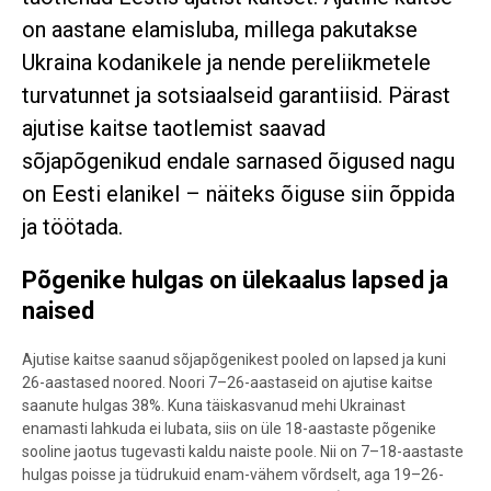
on aastane elamisluba, millega pakutakse
Ukraina kodanikele ja nende pereliikmetele
turvatunnet ja sotsiaalseid garantiisid. Pärast
ajutise kaitse taotlemist saavad
sõjapõgenikud endale sarnased õigused nagu
on Eesti elanikel – näiteks õiguse siin õppida
ja töötada.
Põgenike hulgas on ülekaalus lapsed ja
naised
Ajutise kaitse saanud sõjapõgenikest pooled on lapsed ja kuni
26-aastased noored. Noori 7–26-aastaseid on ajutise kaitse
saanute hulgas 38%. Kuna täiskasvanud mehi Ukrainast
enamasti lahkuda ei lubata, siis on üle 18-aastaste põgenike
sooline jaotus tugevasti kaldu naiste poole. Nii on 7–18-aastaste
hulgas poisse ja tüdrukuid enam-vähem võrdselt, aga 19–26-