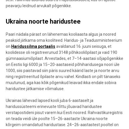
peavarju leidnud arvukalt põgenikke.
Ukraina noorte haridustee
Paari nädala pärast on lähenemas kooliaasta algus ja noored
peaksid jätkama oma kooliteed. Haridus- ja Teadusministeerium
on
Haridussilma portaalis
avaldanud 16. juuni seisuga, et
koolidesse oli registreerunud 3148 põhikooliõpilast ja vaid 190
gümnaasiumiõpilast. Arvestades, et 7–14-aastasi sõjapõgenikke
on Eestis ligi 6000 ja 15–20-aastaseid põhiharidusega noori üle
1000, siis paistavad siin päris suured käärid laste ja noorte arvu
ning registreeritud õpilaste arvu vahel. Kindlasti on pilt tänaseks
muutunud, aga kas kõik põgenikud leiavad ikka endale sobiva
haridustee jätkamise võimaluse.
Ukrainas lähevad lapsed kooli juba 6-aastaselt ja
haridussüsteemi erinevuste tõttu jõuavad haridustee
verstapostideni pisut varem kui Eesti noored. Rahvastikuregistris
on teada veidi üle poolte 15–26-aastaste Ukraina noorte
kõrgeim omandatud haridustase. 24–26-aastastest pooltel on