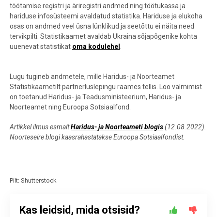
töötamise registri ja äriregistri andmed ning töötukassa ja
hariduse infosüsteemi avaldatud statistika. Hariduse ja elukoha
osas on andmed veel üsna lünklikud ja seetõttu ei näita need
tervikpilti. Statistikaamet avaldab Ukraina sõjapõgenike kohta
uuenevat statistikat
oma kodulehel
.
Lugu tugineb andmetele, mille Haridus- ja Noorteamet
Statistikaametilt partnerluslepingu raames tellis. Loo valmimist
on toetanud Haridus- ja Teadusministeerium,
Haridus- ja
Noorteamet
ning Euroopa Sotsiaalfond.
Artikkel ilmus esmalt
Haridus- ja Noorteameti blogis
(12.08.2022).
Noorteseire blogi kaasrahastatakse Euroopa Sotsiaalfondist.
Pilt: Shutterstock
Kas leidsid, mida otsisid?