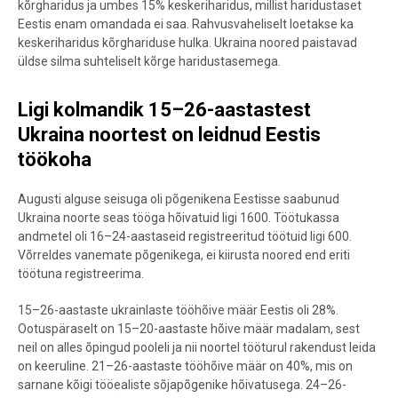
kõrgharidus ja umbes 15% keskeriharidus, millist haridustaset
Eestis enam omandada ei saa. Rahvusvaheliselt loetakse ka
keskeriharidus kõrghariduse hulka. Ukraina noored paistavad
üldse silma suhteliselt kõrge haridustasemega.
Ligi kolmandik 15
–
26-aastastest
Ukraina noortest on leidnud Eestis
töökoha
Augusti alguse seisuga oli põgenikena Eestisse saabunud
Ukraina noorte seas tööga hõivatuid ligi 1600. Töötukassa
andmetel oli 16–24-aastaseid registreeritud töötuid ligi 600.
Võrreldes vanemate põgenikega, ei kiirusta noored end eriti
töötuna registreerima.
15–26-aastaste ukrainlaste tööhõive määr Eestis oli 28%.
Ootuspäraselt on 15–20-aastaste hõive määr madalam, sest
neil on alles õpingud pooleli ja nii noortel tööturul rakendust leida
on keeruline. 21–26-aastaste tööhõive määr on 40%, mis on
sarnane kõigi tööealiste sõjapõgenike hõivatusega. 24–26-