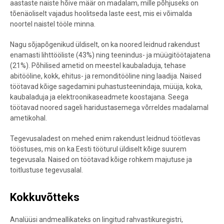
aastaste naiste hõive määr on madalam, mille põhjuseks on
tõenäoliselt vajadus hoolitseda laste eest, mis ei võimalda
noortel naistel tööle minna.
Nagu sõjapõgenikud üldiselt, on ka noored leidnud rakendust
enamasti lihttööliste (43%) ning teenindus- ja müügitöötajatena
(21%). Põhilised ametid on meestel kaubaladuja, tehase
abitööline, kokk, ehitus- ja remonditööline ning laadija. Naised
töötavad kõige sagedamini puhastusteenindaja, müüja, koka,
kaubaladuja ja elektroonikaseadmete koostajana. Seega
töötavad noored sageli haridustasemega võrreldes madalamal
ametikohal.
Tegevusaladest on mehed enim rakendust leidnud töötlevas
tööstuses, mis on ka Eesti tööturul üldiselt kõige suurem
tegevusala. Naised on töötavad kõige rohkem majutuse ja
toitlustuse tegevusalal.
Kokkuvõtteks
Analüüsi andmeallikateks on lingitud rahvastikuregistri,