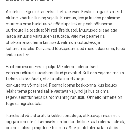
Arutelus selgus üksmeelselt, et väikeses Eestis on igaüks meist
oluline, väärtuslik ning vajalik. Küsimus, kas ja kuidas peaksime
muutma oma haridus- või tööelupoliitikat, peab põhinema
uuringutel ja teaduspõhistel järeldustel. Muutused ei saa aga
jääda ainuüksi valitsuse vastutada, vaid me peame ka
ühiskonnana olema kriitilised, valmis muutusteks ja
kohanemisteks. Kui vanad tõekspidamised meid edasi ei vii, tuleb
leida uus tee.
Häid inimesi on Eestis palju. Me oleme tolerantsed,
edasipüüdlikud, uudishimulikud ja avatud. Küll aga vajame me ka
tarka välistööjõudu, et olla jätkusuutlikud ja
konkurentsivõimelised. Peame looma keskkonna, kus igaüks
leiaks tema potentsiaalile vastava väljundi ja kus ta oma
tegevusest tunneks ka rõõmu ning rahulolu. Õnnelik inimene on
tugeva riigi alustala.
Panelistid võtsid arutelu kokku sõnadega, et kasvupinnas meie
riigi ja inimeste õitsemiseks on loodud. Milline saab olema tulevik,
on meie ühise pingutuse tulemus. See peab tulema koostöös