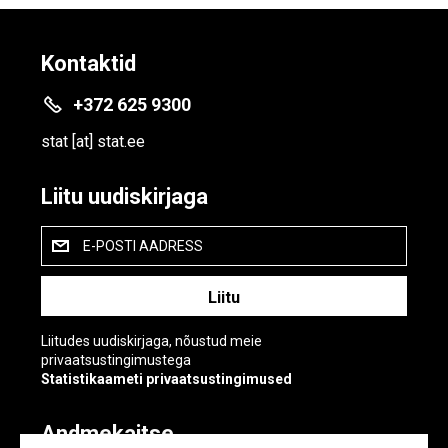
Kontaktid
+372 625 9300
stat
[at]
stat.ee
Liitu uudiskirjaga
E-POSTI AADRESS
Liitudes uudiskirjaga, nõustud meie
privaatsustingimustega
Statistikaameti privaatsustingimused
Andmekaitse