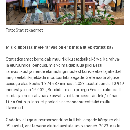
Foto: Statistikaamet
Mis olukorras meie rahvas on ehk mida ütleb statistika?
Statistikaamet korraldab muu riikliku statistika kõrval ka rahva-
ja eluruumide loendusi, mis võimaldab luua pildi Eesti
rahvastikust ja nende elamistingimustest konkreetsel ajahetkel
ning seeläbi kirjeldada muutusi läbi aegade. Selle aasta alguse
seisuga elas Eestis 1 374 687 inimest. 2023. aastal sündis 10 949
inimest ja suri 16 002. „Sündide arv on praegu Eestis ajalooliselt
madal ja meie rahvaarv kasvab vaid tänu sisserändele,“ sõnas
Liina Osila
ja lisas, et pooled sisserännanutest tulid mullu
Ukrainast.
Oodatav eluiga sünnimomendil on küll läbi aegade kõrgeim ehk
79 aastat, ent tervena elatud aastate arv väheneb. 2023. aasta