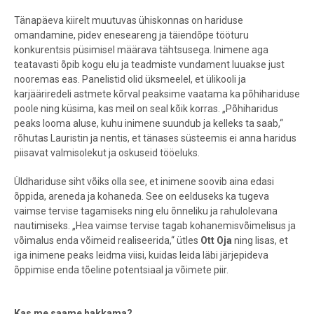
Tänapäeva kiirelt muutuvas ühiskonnas on hariduse
omandamine, pidev eneseareng ja täiendõpe tööturu
konkurentsis püsimisel määrava tähtsusega. Inimene aga
teatavasti õpib kogu elu ja teadmiste vundament luuakse just
nooremas eas. Panelistid olid üksmeelel, et ülikooli ja
karjääriredeli astmete kõrval peaksime vaatama ka põhihariduse
poole ning küsima, kas meil on seal kõik korras. „Põhiharidus
peaks looma aluse, kuhu inimene suundub ja kelleks ta saab,“
rõhutas Lauristin ja nentis, et tänases süsteemis ei anna haridus
piisavat valmisolekut ja oskuseid tööeluks.
Üldhariduse siht võiks olla see, et inimene soovib aina edasi
õppida, areneda ja kohaneda. See on eelduseks ka tugeva
vaimse tervise tagamiseks ning elu õnneliku ja rahulolevana
nautimiseks. „Hea vaimse tervise tagab kohanemisvõimelisus ja
võimalus enda võimeid realiseerida,“ ütles
Ott Oja
ning lisas, et
iga inimene peaks leidma viisi, kuidas leida läbi järjepideva
õppimise enda tõeline potentsiaal ja võimete piir.
Kas me saame hakkama?