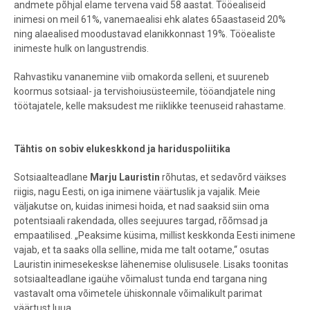
andmete põhjal elame tervena vaid 58 aastat. Tööealiseid
inimesi on meil 61%, vanemaealisi ehk alates 65aastaseid 20%
ning alaealised moodustavad elanikkonnast 19%. Tööealiste
inimeste hulk on langustrendis.
Rahvastiku vananemine viib omakorda selleni, et suureneb
koormus sotsiaal- ja tervishoiusüsteemile, tööandjatele ning
töötajatele, kelle maksudest me riiklikke teenuseid rahastame.
Tähtis on sobiv elukeskkond ja hariduspoliitika
Sotsiaalteadlane
Marju Lauristin
rõhutas, et sedavõrd väikses
riigis, nagu Eesti, on iga inimene väärtuslik ja vajalik. Meie
väljakutse on, kuidas inimesi hoida, et nad saaksid siin oma
potentsiaali rakendada, olles seejuures targad, rõõmsad ja
empaatilised. „Peaksime küsima, millist keskkonda Eesti inimene
vajab, et ta saaks olla selline, mida me talt ootame,“ osutas
Lauristin inimesekeskse lähenemise olulisusele. Lisaks toonitas
sotsiaalteadlane igaühe võimalust tunda end targana ning
vastavalt oma võimetele ühiskonnale võimalikult parimat
väärtust luua.