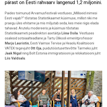
pärast on Eesti rahvaarv langenud 1,2 miljonini.
Paides toimunud Arvamusfestivali vestluses „Milliseid inimesi
Eesti vajab?“ tõstatas Statistikaamet küsimuse, millist riiki me
praegu üles ehitame ja mis mõjutab seda, kes meie riigis elada
tahavad. Arutelu modereeris ja küsimusi tõstatas
Statistikaameti peadirektori asetäitja
Liina Osila
. Vestluses
osalesid sotsiaalteadlane ja Tartu Ülikooli emeriitprofessor
Marju Lauristin
, Eesti Vaimse Tervise ja Heaolu Koalitsiooni
VATEK tegevjuht
Ott Oja
, puidutööstusettevõtte Tarmeko juht
Jaak Nigul
ning Bolt Estonia immigratsiooni ja relokatsiooni juht
Liis Valdsalu
.