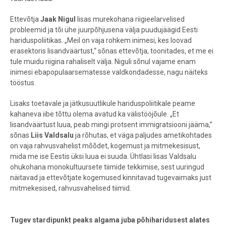
Ettevõtja
Jaak Nigul
lisas murekohana riigieelarvelised
probleemid ja tõi ühe juurpõhjusena välja puudujäägid Eesti
hariduspoliitikas. „Meil on vaja rohkem inimesi, kes loovad
erasektoris lisandväärtust,“ sõnas ettevõtja, toonitades, et me ei
tule muidu riigina rahaliselt välja. Niguli sõnul vajame enam
inimesi ebapopulaarsematesse valdkondadesse, nagu näiteks
tööstus.
Lisaks toetavale ja jätkusuutlikule hariduspoliitikale peame
kahaneva iibe tõttu olema avatud ka välistööjõule. „Et
lisandväärtust luua, peab mingi protsent immigratsiooni jääma,”
sõnas
Liis Valdsalu
ja rõhutas, et väga paljudes ametikohtades
on vaja rahvusvahelist mõõdet, kogemust ja mitmekesisust,
mida me ise Eestis üksi luua ei suuda. Ühtlasi lisas Valdsalu
ohukohana monokultuursete tiimide tekkimise, sest uuringud
näitavad ja ettevõtjate kogemused kinnitavad tugevaimaks just
mitmekesised, rahvusvahelised tiimid.
Tugev stardipunkt peaks algama juba põhiharidusest alates