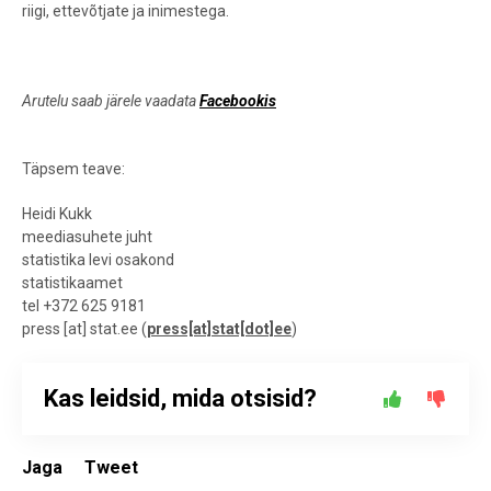
riigi, ettevõtjate ja inimestega.
Arutelu saab järele vaadata
Facebookis
Täpsem teave:
Heidi Kukk
meediasuhete juht
statistika levi osakond
statistikaamet
tel +372 625 9181
press
[at]
stat.ee
(
press[at]stat[dot]ee
)
Kas leidsid, mida otsisid?
Jaga
Tweet