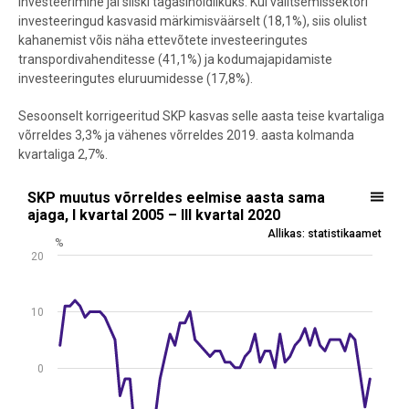
investeerimine jäi siiski tagasihoidlikuks. Kui valitsemissektori
investeeringud kasvasid märkimisväärselt (18,1%), siis olulist
kahanemist võis näha ettevõtete investeeringutes
transpordivahenditesse (41,1%) ja kodumajapidamiste
investeeringutes eluruumidesse (17,8%).
Sesoonselt korrigeeritud SKP kasvas selle aasta teise kvartaliga
võrreldes 3,3% ja vähenes võrreldes 2019. aasta kolmanda
kvartaliga 2,7%.
SKP muutus võrreldes eelmise aasta sama ajaga, I kvartal 2005 – III
SKP muutus võrreldes eelmise aasta sama
ajaga, I kvartal 2005 – III kvartal 2020
Line chart with 63 data points.
Allikas: statistikaamet
%
Allikas: statistikaamet
20
View as data table, SKP muutus võrreldes eelmise aasta sama ajaga, 
The chart has 1 X axis displaying .
The chart has 1 Y axis displaying %. Data ranges from -19 to 12.
10
0