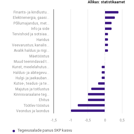
Allikas: statistikaamet
Allikas: statistikaamet
Finants- ja kindlustu…
View as data table, Tegevusalade panus SKP kasvu (protsendipunktid
Elektrienergia, gaasi…
The chart has 1 X axis displaying .
Põllumajandus, met…
The chart has 1 Y axis displaying values. Data ranges from -1 to 0.4.
Info ja side
Tervishoid ja sotsiaa…
Haridus
Veevarustus; kanalis…
Avalik haldus ja riigi…
Mäetööstus
Muud teenindavad t…
Kunst, meelelahutus…
Haldus- ja abitegevu…
Hulgi- ja jaekauban…
Kutse-, teadus- ja te…
Majutus ja toitlustus
Kinnisvaraalane teg…
Ehitus
Töötlev tööstus
Veondus ja laondus
-1,5
-1
-0,5
0
0,5
Tegevusalade panus SKP kasvu