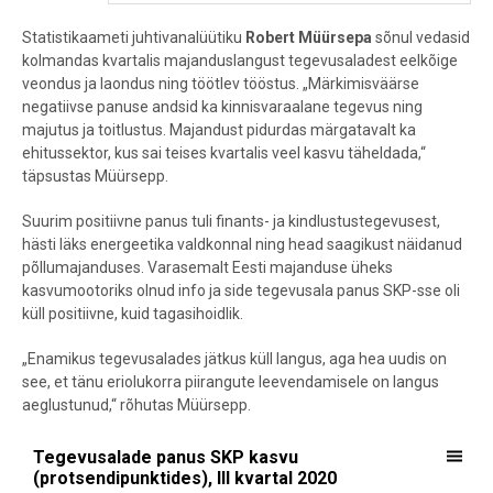
Statistikaameti juhtivanalüütiku
Robert Müürsepa
sõnul
vedasid
kolmandas kvartalis majanduslangust tegevusaladest eelkõige
veondus ja laondus ning töötlev tööstus. „Märkimisväärse
negatiivse panuse andsid ka kinnisvaraalane tegevus ning
majutus ja toitlustus. Majandust pidurdas märgatavalt ka
ehitussektor, kus sai teises kvartalis veel kasvu täheldada,“
täpsustas Müürsepp.
Suurim positiivne panus tuli finants- ja kindlustustegevusest,
hästi läks energeetika valdkonnal ning head saagikust näidanud
põllumajanduses. Varasemalt Eesti majanduse üheks
kasvumootoriks olnud info ja side tegevusala panus SKP-sse oli
küll positiivne, kuid tagasihoidlik.
„Enamikus tegevusalades jätkus küll langus, aga hea uudis on
see, et tänu eriolukorra piirangute leevendamisele on langus
aeglustunud,“ rõhutas Müürsepp.
Tegevusalade panus SKP kasvu (protsendipunktides), III kvartal 202
Tegevusalade panus SKP kasvu
(protsendipunktides), III kvartal 2020
Bar chart with 19 bars.