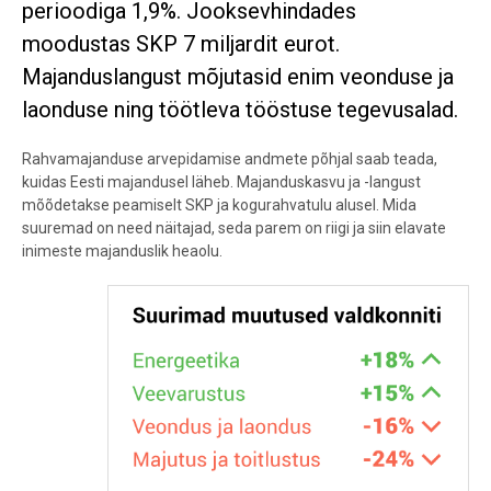
perioodiga 1,9%. Jooksevhindades
moodustas SKP 7 miljardit eurot.
Majanduslangust mõjutasid enim veonduse ja
laonduse ning töötleva tööstuse tegevusalad.
Rahvamajanduse arvepidamise andmete põhjal saab teada,
kuidas Eesti majandusel läheb. Majanduskasvu ja -langust
mõõdetakse peamiselt SKP ja kogurahvatulu alusel. Mida
suuremad on need näitajad, seda parem on riigi ja siin elavate
inimeste majanduslik heaolu.