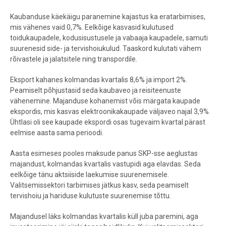
End of interactive chart.
Kaubanduse käekäigu paranemine kajastus ka eratarbimises,
mis vähenes vaid 0,7%. Eelkõige kasvasid kulutused
toidukaupadele, kodusisustusele ja vabaaja kaupadele, samuti
suurenesid side- ja tervishoiukulud. Taaskord kulutati vähem
rõivastele ja jalatsitele ning transpordile.
Eksport kahanes kolmandas kvartalis 8,6% ja import 2%.
Peamiselt põhjustasid seda kaubaveo ja reisiteenuste
vähenemine. Majanduse kohanemist võis märgata kaupade
ekspordis, mis kasvas elektroonikakaupade väljaveo najal 3,9%.
Ühtlasi oli see kaupade ekspordi osas tugevaim kvartal pärast
eelmise aasta sama perioodi.
Aasta esimeses pooles maksude panus SKP-sse aeglustas
majandust, kolmandas kvartalis vastupidi aga elavdas.
Seda
eelkõige tänu aktsiiside laekumise suurenemisele.
Valitsemissektori tarbimises jätkus kasv, seda peamiselt
tervishoiu ja hariduse kulutuste suurenemise tõttu.
Majandusel läks kolmandas kvartalis küll juba paremini, aga