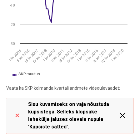
-10
-20
-30
III kv 2007
III kv 2017
II kv 2011
I kv 2005
I kv 2015
IV kv 2008
IV kv 2018
III kv 2012
II kv 2006
II kv 2016
I kv 2010
I kv 2020
IV kv 2013
SKP muutus
End of interactive chart.
Vaata ka SKP kolmanda kvartali andmete videoülevaadet:
Sisu kuvamiseks on vaja nõustuda
küpsistega. Selleks klõpsake
lehekülje jaluses olevale nupule
'Küpsiste sätted'.