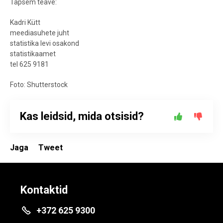
Täpsem teave:
Kadri Kütt
meediasuhete juht
statistika levi osakond
statistikaamet
tel 625 9181
Foto: Shutterstock
Kas leidsid, mida otsisid?
Jaga
Tweet
Kontaktid
+372 625 9300