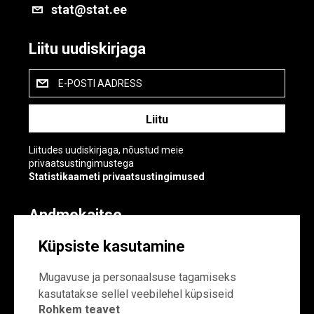
stat@stat.ee
Liitu uudiskirjaga
E-POSTI AADRESS
Liitudes uudiskirjaga, nõustud meie
privaatsustingimustega
Statistikaameti privaatsustingimused
Andmekaitse
Andmekaitse
Küpsiste kasutamine
Küpsiste sätted
Mugavuse ja personaalsuse tagamiseks
kasutatakse sellel veebilehel küpsiseid
Rohkem teavet