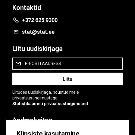
Kontaktid
+372 625 9300
stat@stat.ee
Liitu uudiskirjaga
E-POSTI AADRESS
Liitudes uudiskirjaga, nõustud meie
privaatsustingimustega
Statistikaameti privaatsustingimused
Andmekaitse
Andmekaitse
Küpsiste kasutamine
Küpsiste sätted