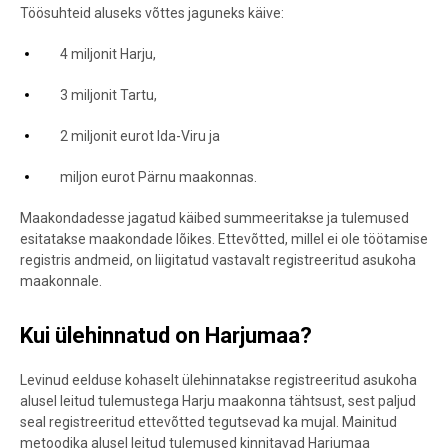
Töösuhteid aluseks võttes jaguneks käive:
4 miljonit Harju,
3 miljonit Tartu,
2 miljonit eurot Ida-Viru ja
miljon eurot Pärnu maakonnas.
Maakondadesse jagatud käibed summeeritakse ja tulemused
esitatakse maakondade lõikes. Ettevõtted, millel ei ole töötamise
registris andmeid, on liigitatud vastavalt registreeritud asukoha
maakonnale.
Kui ülehinnatud on Harjumaa?
Levinud eelduse kohaselt ülehinnatakse registreeritud asukoha
alusel leitud tulemustega Harju maakonna tähtsust, sest paljud
seal registreeritud ettevõtted tegutsevad ka mujal. Mainitud
metoodika alusel leitud tulemused kinnitavad Harjumaa