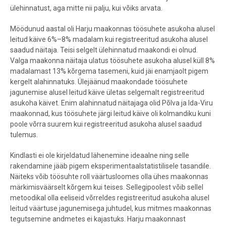
ülehinnatust, aga mitte nii palju, kui võiks arvata.
Möödunud aastal oli Harju maakonnas töösuhete asukoha alusel
leitud käive 6%–8% madalam kui registreeritud asukoha alusel
saadud näitaja. Teisi selgelt ülehinnatud maakondi ei olnud.
Valga maakonna näitaja ulatus töösuhete asukoha alusel küll 8%
madalamast 13% kõrgema tasemeni, kuid jäi enamjaolt pigem
kergelt alahinnatuks. Ülejäänud maakondade töösuhete
jagunemise alusel leitud käive ületas selgemalt registreeritud
asukoha käivet. Enim alahinnatud näitajaga olid Põlva ja Ida-Viru
maakonnad, kus töösuhete järgi leitud käive oli kolmandiku kuni
poole võrra suurem kui registreeritud asukoha alusel saadud
tulemus.
Kindlasti ei ole kirjeldatud lähenemine ideaalne ning selle
rakendamine jääb pigem eksperimentaalstatistilisele tasandile.
Näiteks võib töösuhte roll väärtusloomes olla ühes maakonnas
märkimisväärselt kõrgem kui teises. Sellegipoolest võib sellel
metoodikal olla eeliseid võrreldes registreeritud asukoha alusel
leitud väärtuse jagunemisega juhtudel, kus mitmes maakonnas
tegutsemine andmetes ei kajastuks. Harju maakonnast