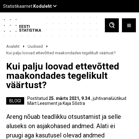
Avaleht
Uudised
Kui palju loovad ettevõtted maakondades tegelikult väärtust?
Kui palju loovad ettevõtted
maakondades tegelikult
väärtust?
Postitatud
25. märts 2021, 9.34
, juhtivanalüütikud
BLOGI
Märt Leesment ja Kaja Sõstra
Areng nõuab teadlikku otsustamist ja selle
aluseks on asjakohased andmed. Alati ei
pruugi aga kasutusel olevad andmed