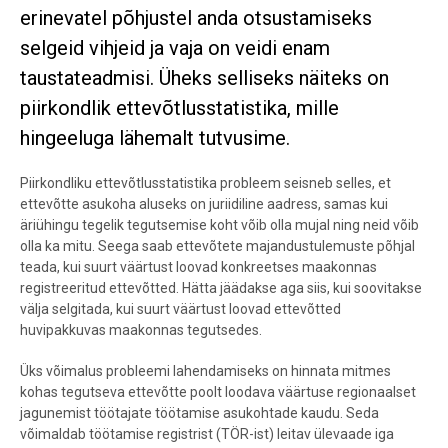
erinevatel põhjustel anda otsustamiseks
selgeid vihjeid ja vaja on veidi enam
taustateadmisi. Üheks selliseks näiteks on
piirkondlik ettevõtlusstatistika, mille
hingeeluga lähemalt tutvusime.
Piirkondliku ettevõtlusstatistika probleem seisneb selles, et
ettevõtte asukoha aluseks on juriidiline aadress, samas kui
äriühingu tegelik tegutsemise koht võib olla mujal ning neid võib
olla ka mitu. Seega saab ettevõtete majandustulemuste põhjal
teada, kui suurt väärtust loovad konkreetses maakonnas
registreeritud ettevõtted. Hätta jäädakse aga siis, kui soovitakse
välja selgitada, kui suurt väärtust loovad ettevõtted
huvipakkuvas maakonnas tegutsedes.
Üks võimalus probleemi lahendamiseks on hinnata mitmes
kohas tegutseva ettevõtte poolt loodava väärtuse regionaalset
jagunemist töötajate töötamise asukohtade kaudu. Seda
võimaldab töötamise registrist (TÖR-ist) leitav ülevaade iga