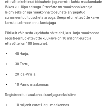
ettevõtte kehtinud töösuhete jagunemise kohta maakondade
lõikes kuu lõpu seisuga. Ettevõtte nn maakonna kordaja
leidmiseks on iga maakonna töösuhete arv jagatud
summeeritud töösuhete arvuga. Seejärel on ettevõtte käive
korrutatud maakonna kordajaga.
Piltlikult võib seda kirjeldada näite abil, kus Harju maakonnas
registreeritud ettevõtte kuukäive on 10 miljonit eurot ja
ettevõttel on 100 töösuhet:
40 Harju,
30 Tartu,
20 Ida-Viru ja
10 Pärnu maakonnas.
Registreeritud asukoha alusel jaguneks käive:
10 miljonit eurot Harju maakonnas.