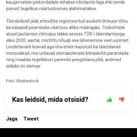
kaugematele piirkondadele tehakse nõndaviisi liiga ehk nende
panust tegelikus väärtusloomes alahinnatakse.
Tõenäoliselt jääb ettevõtte registreeritud asukoht lihtsuse tõttu
ka edaspidi peamiseks väärtuse allika määrajaks. Töökohtade
alusel jaotamise võimalus tekkis seoses TÖR-i täiendamisega
alles 2020. aastal, mistõttu nõuab see lähenemine veel uurimist.
Loodetavasti leiavad aga üha enam kasutust ka täiendavad
metoodikad, mis üritavad olemasolevate kitsaskohti parandada
ning maalida tegelikkust paremini peegeldava pildi, andmed
selleks on olemas.
Foto: Shutterstock
Kas leidsid, mida otsisid?
Jaga
Tweet