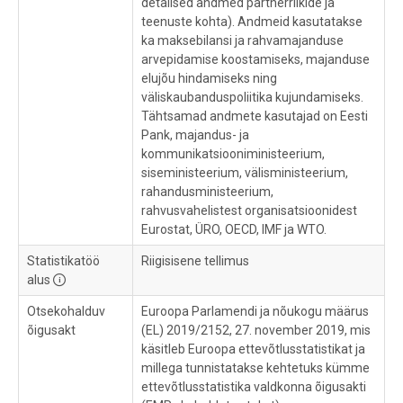
detailsed andmed partnerriikide ja
teenuste kohta). Andmeid kasutatakse
ka maksebilansi ja rahvamajanduse
arvepidamise koostamiseks, majanduse
elujõu hindamiseks ning
väliskaubanduspoliitika kujundamiseks.
Tähtsamad andmete kasutajad on Eesti
Pank, majandus- ja
kommunikatsiooniministeerium,
siseministeerium, välisministeerium,
rahandusministeerium,
rahvusvahelistest organisatsioonidest
Eurostat, ÜRO, OECD, IMF ja WTO.
Statistikatöö
Riigisisene tellimus
alus
Otsekohalduv
Euroopa Parlamendi ja nõukogu määrus
õigusakt
(EL) 2019/2152, 27. november 2019, mis
käsitleb Euroopa ettevõtlusstatistikat ja
millega tunnistatakse kehtetuks kümme
ettevõtlusstatistika valdkonna õigusakti