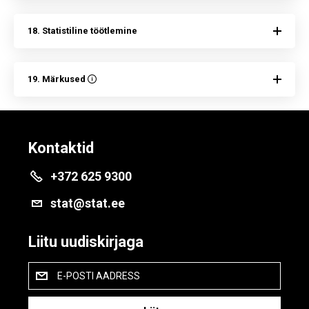
18. Statistiline töötlemine
19. Märkused
Kontaktid
+372 625 9300
stat@stat.ee
Liitu uudiskirjaga
E-POSTI AADRESS