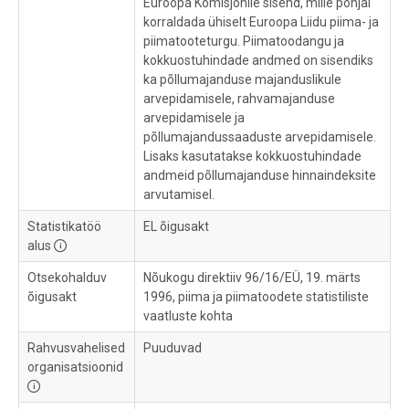
Euroopa Komisjonile sisend, mille põhjal
korraldada ühiselt Euroopa Liidu piima- ja
piimatooteturgu. Piimatoodangu ja
kokkuostuhindade andmed on sisendiks
ka põllumajanduse majanduslikule
arvepidamisele, rahvamajanduse
arvepidamisele ja
põllumajandussaaduste arvepidamisele.
Lisaks kasutatakse kokkuostuhindade
andmeid põllumajanduse hinnaindeksite
arvutamisel.
Statistikatöö
EL õigusakt
alus
Otsekohalduv
Nõukogu direktiiv 96/16/EÜ, 19. märts
õigusakt
1996, piima ja piimatoodete statistiliste
vaatluste kohta
Rahvusvahelised
Puuduvad
organisatsioonid