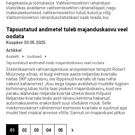
haigekassa ja töötukassa. Valitsemissektori rahanduse
statistikas avaldame valitsemissektori rahanäitajaid, nagu
maksulaekumised, valitsemissektori tulud, kulud ja võlg.
Valitsemissektori rahandusstatistikast saab teada, kui
Täpsustatud andmetel tuleb majanduskasvu veel
oodata
Kuupäev 30.05.2025
Artikkel
Avaleht
Uudised
Täpsustatud andmetel tuleb majanduskasvu veel oodata
Statistikaameti rahvamajanduse arvepidamise tiimijuht Robert
Müürsepp sõnas, et kuigi eelmise aasta neljandas kvartalis
näitas SKP juba kasvu, siis lõppenud kvartalis oli taas näha
väikest kahanemist. „Kuu aega tagasi avaldatud mudelile tuginev
kiirhinnang lubas loota taas pisikest majanduskasvu, kuid see
paraku alahindas neljanda kvartali ühekordseid mõjusid.
Neljandas kvartalis leidis aset tänavu kehtima hakanud
automaksueelne erakordselt suur sõidukite müük. Selle
märkimisväärset vähenemist esimeses kvartalis ei suutnud aga
mudel täiel määral arvesse võtta. Samuti on majandusel jätkuv
01
02
03
04
05