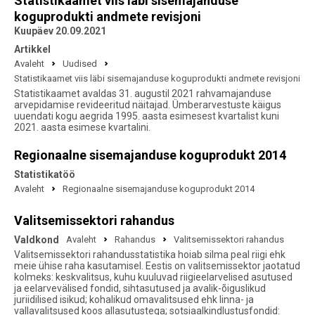
Statistikaamet viis läbi sisemajanduse
koguprodukti andmete revisjoni
Kuupäev 20.09.2021
Artikkel
Avaleht
Uudised
Statistikaamet viis läbi sisemajanduse koguprodukti andmete revisjoni
Statistikaamet avaldas 31. augustil 2021 rahvamajanduse
arvepidamise revideeritud näitajad. Ümberarvestuste käigus
uuendati kogu aegrida 1995. aasta esimesest kvartalist kuni
2021. aasta esimese kvartalini.
Regionaalne sisemajanduse koguprodukt 2014
Statistikatöö
Avaleht
Regionaalne sisemajanduse koguprodukt 2014
Valitsemissektori rahandus
Valdkond
Avaleht
Rahandus
Valitsemissektori rahandus
Valitsemissektori rahandusstatistika hoiab silma peal riigi ehk
meie ühise raha kasutamisel. Eestis on valitsemissektor jaotatud
kolmeks: keskvalitsus, kuhu kuuluvad riigieelarvelised asutused
ja eelarvevälised fondid, sihtasutused ja avalik-õiguslikud
juriidilised isikud; kohalikud omavalitsused ehk linna- ja
vallavalitsused koos allasutustega; sotsiaalkindlustusfondid: