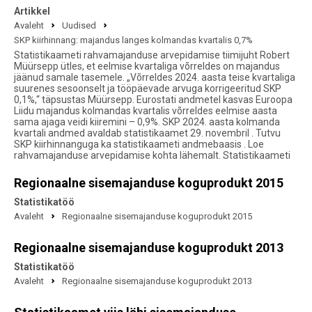
Artikkel
Avaleht
Uudised
SKP kiirhinnang: majandus langes kolmandas kvartalis 0,7%
Statistikaameti rahvamajanduse arvepidamise tiimijuht Robert
Müürsepp ütles, et eelmise kvartaliga võrreldes on majandus
jäänud samale tasemele. „Võrreldes 2024. aasta teise kvartaliga
suurenes sesoonselt ja tööpäevade arvuga korrigeeritud SKP
0,1%,“ täpsustas Müürsepp. Eurostati andmetel kasvas Euroopa
Liidu majandus kolmandas kvartalis võrreldes eelmise aasta
sama ajaga veidi kiiremini – 0,9%. SKP 2024. aasta kolmanda
kvartali andmed avaldab statistikaamet 29. novembril . Tutvu
SKP kiirhinnanguga ka statistikaameti andmebaasis . Loe
rahvamajanduse arvepidamise kohta lähemalt. Statistikaameti
Regionaalne sisemajanduse koguprodukt 2015
Statistikatöö
Avaleht
Regionaalne sisemajanduse koguprodukt 2015
Regionaalne sisemajanduse koguprodukt 2013
Statistikatöö
Avaleht
Regionaalne sisemajanduse koguprodukt 2013