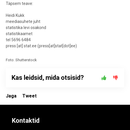
Täpsem teave:
Heidi Kukk
meediasuhete juht
statistika levi osakond
statistikaamet
tel 5696 6484
press
[at]
stat.ee
(
press[at]stat[dot]ee
)
Foto: Shutterstock
Kas leidsid, mida otsisid?
Jaga
Tweet
Kontaktid