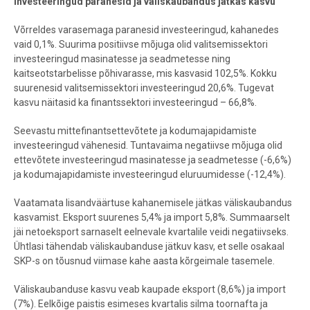
Investeeringud paranesid ja väliskaubandus jätkas kasvu
Võrreldes varasemaga paranesid investeeringud, kahanedes
vaid 0,1%. Suurima positiivse mõjuga olid valitsemissektori
investeeringud masinatesse ja seadmetesse ning
kaitseotstarbelisse põhivarasse, mis kasvasid 102,5%. Kokku
suurenesid valitsemissektori investeeringud 20,6%. Tugevat
kasvu näitasid ka finantssektori investeeringud – 66,8%.
Seevastu mittefinantsettevõtete ja kodumajapidamiste
investeeringud vähenesid. Tuntavaima negatiivse mõjuga olid
ettevõtete investeeringud masinatesse ja seadmetesse (-6,6%)
ja kodumajapidamiste investeeringud eluruumidesse (-12,4%).
Vaatamata lisandväärtuse kahanemisele jätkas väliskaubandus
kasvamist. Eksport suurenes 5,4% ja import 5,8%. Summaarselt
jäi netoeksport sarnaselt eelnevale kvartalile veidi negatiivseks.
Ühtlasi tähendab väliskaubanduse jätkuv kasv, et selle osakaal
SKP-s on tõusnud viimase kahe aasta kõrgeimale tasemele.
Väliskaubanduse kasvu veab kaupade eksport (8,6%) ja import
(7%). Eelkõige paistis esimeses kvartalis silma toornafta ja