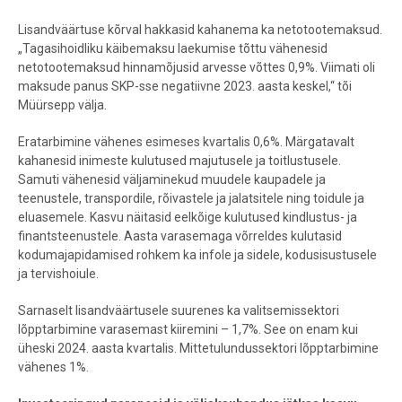
Lisandväärtuse kõrval hakkasid kahanema ka netotootemaksud.
„Tagasihoidliku käibemaksu laekumise tõttu vähenesid
netotootemaksud hinnamõjusid arvesse võttes 0,9%. Viimati oli
maksude panus SKP-sse negatiivne 2023. aasta keskel,“ tõi
Müürsepp välja.
Eratarbimine vähenes esimeses kvartalis 0,6%. Märgatavalt
kahanesid inimeste kulutused majutusele ja toitlustusele.
Samuti vähenesid väljaminekud muudele kaupadele ja
teenustele, transpordile, rõivastele ja jalatsitele ning toidule ja
eluasemele. Kasvu näitasid eelkõige kulutused kindlustus- ja
finantsteenustele. Aasta varasemaga võrreldes kulutasid
kodumajapidamised rohkem ka infole ja sidele, kodusisustusele
ja tervishoiule.
Sarnaselt lisandväärtusele suurenes ka valitsemissektori
lõpptarbimine varasemast kiiremini – 1,7%. See on enam kui
üheski 2024. aasta kvartalis. Mittetulundussektori lõpptarbimine
vähenes 1%.