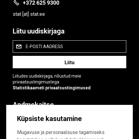
+372 625 9300
stat
[at]
stat.ee
Liitu uudiskirjaga
E-POSTI AADRESS
Liitudes uudiskirjaga, nõustud meie
privaatsustingimustega
Statistikaameti privaatsustingimused
Andmekaitse
Andmekaitse
Küpsiste kasutamine
Küpsiste sätted
Mugavuse ja personaalsuse tagamiseks