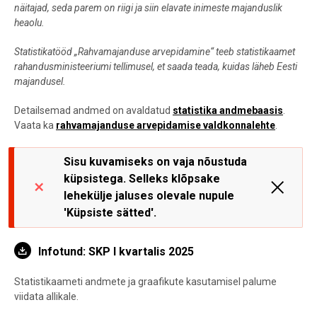
näitajad, seda parem on riigi ja siin elavate inimeste majanduslik
heaolu.
Statistikatööd „Rahvamajanduse arvepidamine“ teeb statistikaamet
rahandusministeeriumi tellimusel, et saada teada, kuidas läheb Eesti
majandusel.
Detailsemad andmed on avaldatud
statistika andmebaasis
.
Vaata ka
rahvamajanduse arvepidamise valdkonnalehte
.
Sisu kuvamiseks on vaja nõustuda
küpsistega. Selleks klõpsake
lehekülje jaluses olevale nupule
'Küpsiste sätted'.
Infotund: SKP I kvartalis 2025
Statistikaameti andmete ja graafikute kasutamisel palume
viidata allikale.