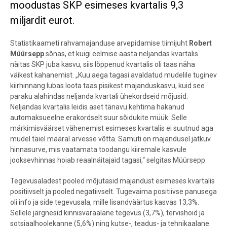
moodustas SKP esimeses kvartalis 9,3
miljardit eurot.
Statistikaameti rahvamajanduse arvepidamise tiimijuht
Robert
Müürsepp
sõnas, et kuigi eelmise aasta neljandas kvartalis
näitas SKP juba kasvu, siis lõppenud kvartalis oli taas näha
väikest kahanemist. „Kuu aega tagasi avaldatud mudelile tuginev
kiirhinnang lubas loota taas pisikest majanduskasvu, kuid see
paraku alahindas neljanda kvartali ühekordseid mõjusid.
Neljandas kvartalis leidis aset tänavu kehtima hakanud
automaksueelne erakordselt suur sõidukite müük. Selle
märkimisväärset vähenemist esimeses kvartalis ei suutnud aga
mudel täiel määral arvesse võtta. Samuti on majandusel jätkuv
hinnasurve, mis vaatamata toodangu kiiremale kasvule
jooksevhinnas hoiab reaalnäitajaid tagasi,“ selgitas Müürsepp.
Tegevusaladest pooled mõjutasid majandust esimeses kvartalis
positiivselt ja pooled negatiivselt. Tugevaima positiivse panusega
oli info ja side tegevusala, mille lisandväärtus kasvas 13,3%.
Sellele järgnesid kinnisvaraalane tegevus (3,7%), tervishoid ja
sotsiaalhoolekanne (5,6%) ning kutse-, teadus- ja tehnikaalane