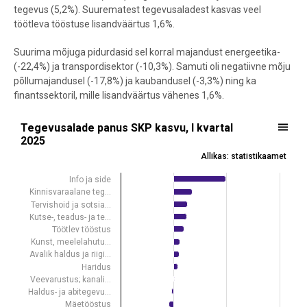
tegevus (5,2%). Suurematest tegevusaladest kasvas veel
töötleva tööstuse lisandväärtus 1,6%.
Suurima mõjuga pidurdasid sel korral majandust energeetika-
(-22,4%) ja transpordisektor (-10,3%). Samuti oli negatiivne mõju
põllumajandusel (-17,8%) ja kaubandusel (-3,3%) ning ka
finantssektoril, mille lisandväärtus vähenes 1,6%.
Tegevusalade panus SKP kasvu, I kvartal 2025
Tegevusalade panus SKP kasvu, I kvartal
2025
Bar chart with 19 bars.
Allikas: statistikaamet
Allikas: statistikaamet
View as data table, Tegevusalade panus SKP kasvu, I kvartal 2025
Info ja side
Kinnisvaraalane teg…
The chart has 1 X axis displaying .
Tervishoid ja sotsia…
The chart has 1 Y axis displaying protsendipunkti. Data ranges from -
Kutse-, teadus- ja te…
Töötlev tööstus
Kunst, meelelahutu…
Avalik haldus ja riigi…
Haridus
Veevarustus; kanali…
Haldus- ja abitegevu…
Mäetööstus