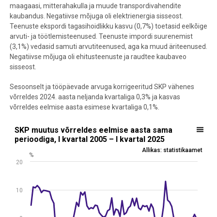
maagaasi, mitterahakulla ja muude transpordivahendite
kaubandus. Negatiivse mõjuga oli elektrienergia sisseost.
Teenuste ekspordi tagasihoidlikku kasvu (0,7%) toetasid eelkõige
arvuti- ja töötlemisteenused. Teenuste impordi suurenemist
(3,1%) vedasid samuti arvutiteenused, aga ka muud äriteenused.
Negatiivse mõjuga oli ehitusteenuste ja raudtee kaubaveo
sisseost.
Sesoonselt ja tööpäevade arvuga korrigeeritud SKP vähenes
võrreldes 2024. aasta neljanda kvartaliga 0,3% ja kasvas
võrreldes eelmise aasta esimese kvartaliga 0,1%.
SKP muutus võrreldes eelmise aasta sama perioodiga, I kvartal 2005 
SKP muutus võrreldes eelmise aasta sama
perioodiga, I kvartal 2005 – I kvartal 2025
Line chart with 81 data points.
Allikas: statistikaamet
%
Allikas: statistikaamet
20
View as data table, SKP muutus võrreldes eelmise aasta sama perioo
The chart has 1 X axis displaying .
The chart has 1 Y axis displaying %. Data ranges from -19.4 to 13.
10