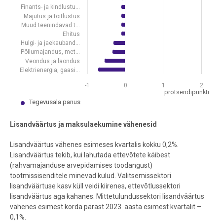
Finants- ja kindlustu…
Majutus ja toitlustus
Muud teenindavad t…
Ehitus
Hulgi- ja jaekauband…
Põllumajandus, met…
Veondus ja laondus
Elektrienergia, gaasi…
-1
0
1
2
protsendipunkti
Tegevusala panus
End of interactive chart.
Lisandväärtus ja maksulaekumine vähenesid
Lisandväärtus vähenes esimeses kvartalis kokku 0,2%.
Lisandväärtus tekib, kui lahutada ettevõtete käibest
(rahvamajanduse arvepidamises toodangust)
tootmissisenditele minevad kulud. Valitsemissektori
lisandväärtuse kasv küll veidi kiirenes, ettevõtlussektori
lisandväärtus aga kahanes. Mittetulundussektori lisandväärtus
vähenes esimest korda pärast 2023. aasta esimest kvartalit –
0,1%.