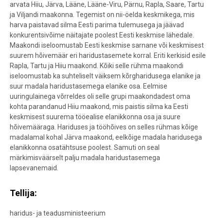
arvata Hiiu, Järva, Lääne, Lääne-Viru, Pärnu, Rapla, Saare, Tartu
ja Viljandi maakonna. Tegemist on nii-öelda keskmikega, mis
harva paistavad silma Eesti parima tulemusega ja jäävad
konkurentsivõime näitajate poolest Eesti keskmise lähedale.
Maakondi iseloomustab Eesti keskmise sarnane või keskmisest
suurem hõivemäär eri haridustasemete korral. Eriti kerkisid esile
Rapla, Tartu ja Hiiu maakond. Kõiki selle rühma maakondi
iseloomustab ka suhteliselt väiksem kõrgharidusega elanike ja
suur madala haridustasemega elanike osa. Eelmise
uuringulainega võrreldes oli selle grupi maakondadest oma
kohta parandanud Hiiu maakond, mis paistis silma ka Eesti
keskmisest suurema tööealise elanikkonna osa ja suure
hõivemääraga. Hariduses ja tööhõives on selles rühmas kõige
madalamal kohal Järva maakond, eelkõige madala haridusega
elanikkonna osatähtsuse poolest. Samuti on seal
märkimisväärselt palju madala haridustasemega
lapsevanemaid.
Tellija:
haridus- ja teadusministeerium