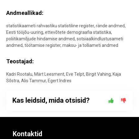
Andmeallikad:
statistikaameti rahvastiku statistiline register, rände andmed,
Eesti tööjõu-uuring, ettevõtete demograafia statistika,
poliitikamõjude hindamise andmed, sotsiaalkindlustusameti
andmed, töötamise register, maksu- ja tolliameti andmed
Teostajad:
Kadri Rootalu, Märt Leesment, Eve Telpt, Birgit Vahing, Kaja
Sõstra, Alis Tammur, Egert Indres
Kas leidsid, mida otsisid?
Kontaktid