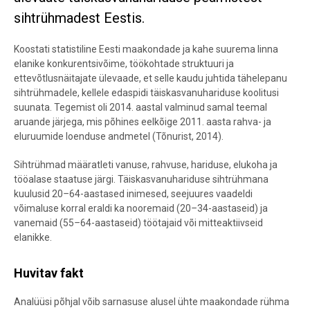
sihtrühmadest Eestis.
Koostati statistiline Eesti maakondade ja kahe suurema linna
elanike konkurentsivõime, töökohtade struktuuri ja
ettevõtlusnäitajate ülevaade, et selle kaudu juhtida tähelepanu
sihtrühmadele, kellele edaspidi täiskasvanuhariduse koolitusi
suunata. Tegemist oli 2014. aastal valminud samal teemal
aruande järjega, mis põhines eelkõige 2011. aasta rahva- ja
eluruumide loenduse andmetel (Tõnurist, 2014).
Sihtrühmad määratleti vanuse, rahvuse, hariduse, elukoha ja
tööalase staatuse järgi. Täiskasvanuhariduse sihtrühmana
kuulusid 20
–
64-aastased inimesed, seejuures vaadeldi
võimaluse korral eraldi ka nooremaid (20
–
34-aastaseid) ja
vanemaid (55
–
64-aastaseid) töötajaid või mitteaktiivseid
elanikke.
Huvitav fakt
Analüüsi põhjal võib sarnasuse alusel ühte maakondade rühma