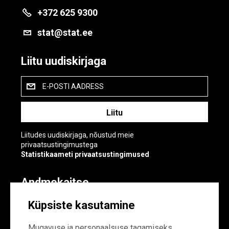
+372 625 9300
stat@stat.ee
Liitu uudiskirjaga
E-POSTI AADRESS
Liitudes uudiskirjaga, nõustud meie
privaatsustingimustega
Statistikaameti privaatsustingimused
Andmekaitse
Andmekaitse
Küpsiste kasutamine
Küpsiste sätted
Mugavuse ja personaalsuse tagamiseks