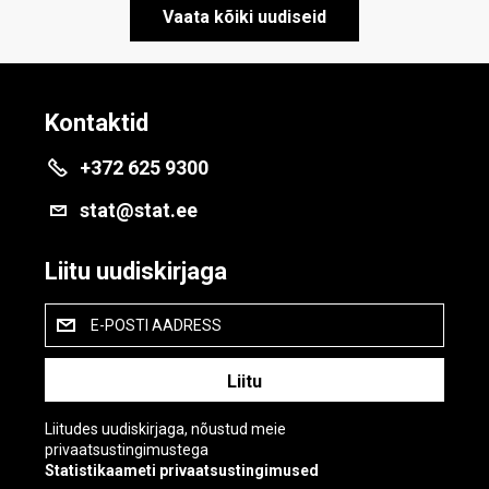
Vaata kõiki uudiseid
Kontaktid
+372 625 9300
stat@stat.ee
Liitu uudiskirjaga
E-POSTI AADRESS
Liitudes uudiskirjaga, nõustud meie
privaatsustingimustega
Statistikaameti privaatsustingimused