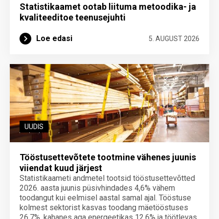
Statistikaamet ootab liituma metoodika- ja
kvaliteeditoe teenuse­juhti
Loe edasi
5. AUGUST 2026
UUDIS
Tööstusettevõtete tootmine vähenes juunis
viiendat kuud järjest
Statistikaameti andmetel tootsid tööstusettevõtted
2026. aasta juunis püsivhindades 4,6% vähem
toodangut kui eelmisel aastal samal ajal. Tööstuse
kolmest sektorist kasvas toodang mäetööstuses
26,7%, kahanes aga energeetikas 12,6% ja töötlevas