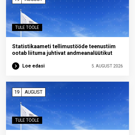
TULE TÖÖLE
Statistikaameti tellimustööde teenustiim
ootab liituma ­juhtivat andme­analüütikut
Loe edasi
5. AUGUST 2026
19
AUGUST
TULE TÖÖLE