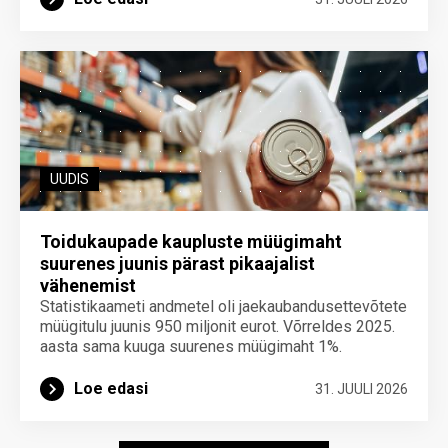
UUDIS
Toidukaupade kaupluste müügimaht
suurenes juunis pärast pikaajalist
vähenemist
Statistikaameti andmetel oli jaekaubandusettevõtete
müügitulu juunis 950 miljonit eurot. Võrreldes 2025.
aasta sama kuuga suurenes müügimaht 1%.
Loe edasi
31. JUULI 2026