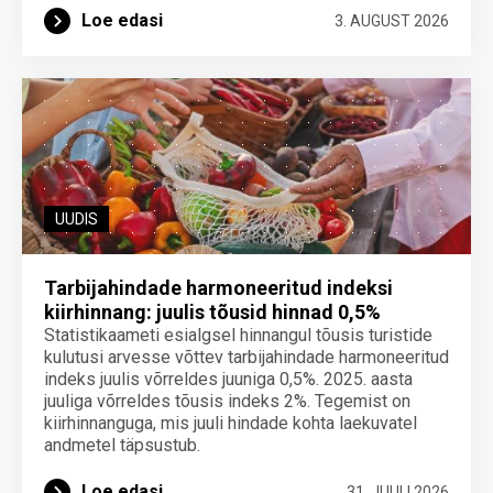
Loe edasi
3. AUGUST 2026
UUDIS
Tarbijahindade harmoneeritud indeksi
kiirhinnang: juulis tõusid hinnad 0,5%
Statistikaameti esialgsel hinnangul tõusis turistide
kulutusi arvesse võttev tarbijahindade harmoneeritud
indeks juulis võrreldes juuniga 0,5%. 2025. aasta
juuliga võrreldes tõusis indeks 2%. Tegemist on
kiirhinnanguga, mis juuli hindade kohta laekuvatel
andmetel täpsustub.
Loe edasi
31. JUULI 2026