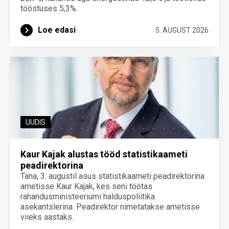
tööstuses 5,3%.
Loe edasi
5. AUGUST 2026
UUDIS
Kaur Kajak alustas tööd statistikaameti
peadirektorina
Täna, 3. augustil asus statistikaameti peadirektorina
ametisse Kaur Kajak, kes seni töötas
rahandusministeeriumi halduspoliitika
asekantslerina. Peadirektor nimetatakse ametisse
viieks aastaks.