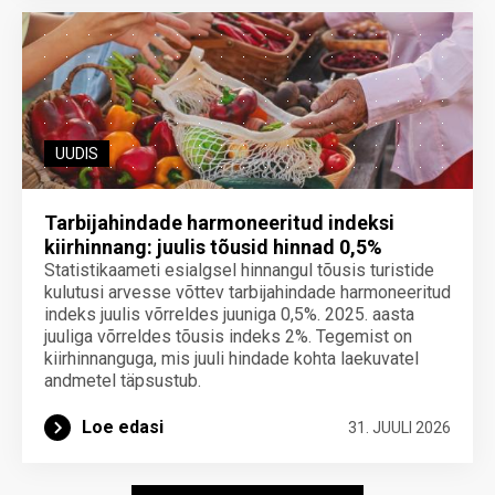
UUDIS
Tarbijahindade harmoneeritud indeksi
kiirhinnang: juulis tõusid hinnad 0,5%
Statistikaameti esialgsel hinnangul tõusis turistide
kulutusi arvesse võttev tarbijahindade harmoneeritud
indeks juulis võrreldes juuniga 0,5%. 2025. aasta
juuliga võrreldes tõusis indeks 2%. Tegemist on
kiirhinnanguga, mis juuli hindade kohta laekuvatel
andmetel täpsustub.
Loe edasi
31. JUULI 2026