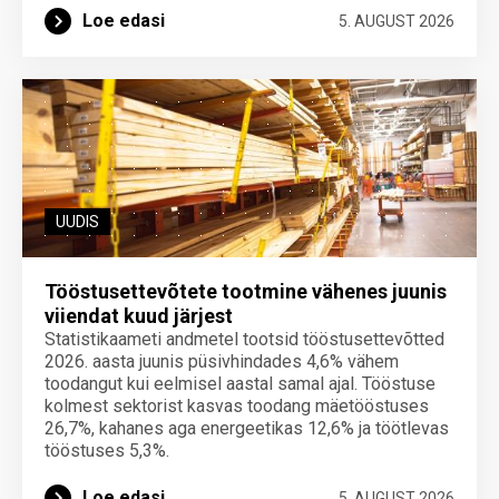
Loe edasi
5. AUGUST 2026
UUDIS
Tööstusettevõtete tootmine vähenes juunis
viiendat kuud järjest
Statistikaameti andmetel tootsid tööstusettevõtted
2026. aasta juunis püsivhindades 4,6% vähem
toodangut kui eelmisel aastal samal ajal. Tööstuse
kolmest sektorist kasvas toodang mäetööstuses
26,7%, kahanes aga energeetikas 12,6% ja töötlevas
tööstuses 5,3%.
Loe edasi
5. AUGUST 2026