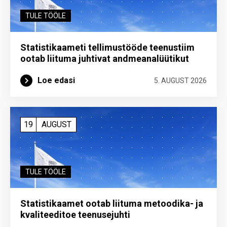
TULE TÖÖLE
Statistikaameti tellimustööde teenustiim
ootab liituma ­juhtivat andme­analüütikut
Loe edasi
5. AUGUST 2026
19
AUGUST
TULE TÖÖLE
Statistikaamet ootab liituma metoodika- ja
kvaliteeditoe teenuse­juhti