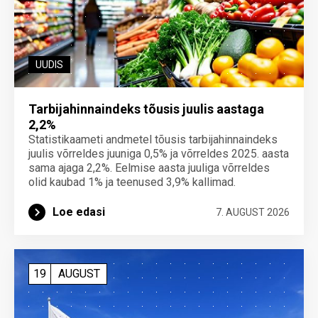
UUDIS
Tarbijahinnaindeks tõusis juulis aastaga
2,2%
Statistikaameti andmetel tõusis tarbijahinnaindeks
juulis võrreldes juuniga 0,5% ja võrreldes 2025. aasta
sama ajaga 2,2%. Eelmise aasta juuliga võrreldes
olid kaubad 1% ja teenused 3,9% kallimad.
Loe edasi
7. AUGUST 2026
19
AUGUST