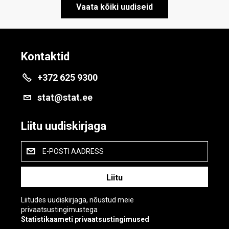
Vaata kõiki uudiseid
Kontaktid
+372 625 9300
stat@stat.ee
Liitu uudiskirjaga
E-POSTI AADRESS
Liitudes uudiskirjaga, nõustud meie
privaatsustingimustega
Statistikaameti privaatsustingimused