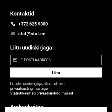
Kontaktid
+372 625 9300
stat@stat.ee
Liitu uudiskirjaga
E-POSTI AADRESS
Liitudes uudiskirjaga, nõustud meie
privaatsustingimustega
Statistikaameti privaatsustingimused
Andmekaitse