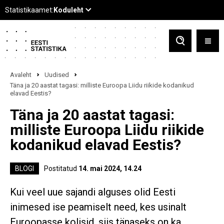
Avaleht
Uudised
Täna ja 20 aastat tagasi: milliste Euroopa Liidu riikide kodanikud
elavad Eestis?
Täna ja 20 aastat tagasi:
milliste Euroopa Liidu riikide
kodanikud elavad Eestis?
BLOGI
Postitatud
14. mai 2024, 14.24
Kui veel uue sajandi alguses olid Eesti
inimesed ise peamiselt need, kes usinalt
Euroopasse kolisid, siis tänaseks on ka