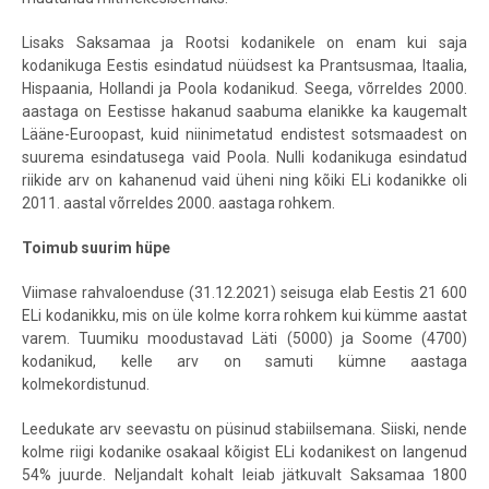
Lisaks Saksamaa ja Rootsi kodanikele on enam kui saja
kodanikuga Eestis esindatud nüüdsest ka Prantsusmaa, Itaalia,
Hispaania, Hollandi ja Poola kodanikud. Seega, võrreldes 2000.
aastaga on Eestisse hakanud saabuma elanikke ka kaugemalt
Lääne-Euroopast, kuid niinimetatud endistest sotsmaadest on
suurema esindatusega vaid Poola. Nulli kodanikuga esindatud
riikide arv on kahanenud vaid üheni ning kõiki ELi kodanikke oli
2011. aastal võrreldes 2000. aastaga rohkem.
Toimub suurim hüpe
Viimase rahvaloenduse (31.12.2021) seisuga elab Eestis 21 600
ELi kodanikku, mis on üle kolme korra rohkem kui kümme aastat
varem. Tuumiku moodustavad Läti (5000) ja Soome (4700)
kodanikud, kelle arv on samuti kümne aastaga
kolmekordistunud.
Leedukate arv seevastu on püsinud stabiilsemana. Siiski, nende
kolme riigi kodanike osakaal kõigist ELi kodanikest on langenud
54% juurde. Neljandalt kohalt leiab jätkuvalt Saksamaa 1800