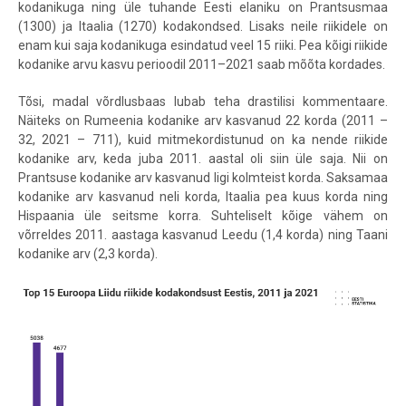
kodanikuga ning üle tuhande Eesti elaniku on Prantsusmaa
(1300) ja Itaalia (1270) kodakondsed. Lisaks neile riikidele on
enam kui saja kodanikuga esindatud veel 15 riiki. Pea kõigi riikide
kodanike arvu kasvu perioodil 2011–2021 saab mõõta kordades.
Tõsi, madal võrdlusbaas lubab teha drastilisi kommentaare.
Näiteks on Rumeenia kodanike arv kasvanud 22 korda (2011 –
32, 2021 – 711), kuid mitmekordistunud on ka nende riikide
kodanike arv, keda juba 2011. aastal oli siin üle saja. Nii on
Prantsuse kodanike arv kasvanud ligi kolmteist korda. Saksamaa
kodanike arv kasvanud neli korda, Itaalia pea kuus korda ning
Hispaania üle seitsme korra. Suhteliselt kõige vähem on
võrreldes 2011. aastaga kasvanud Leedu (1,4 korda) ning Taani
kodanike arv (2,3 korda).