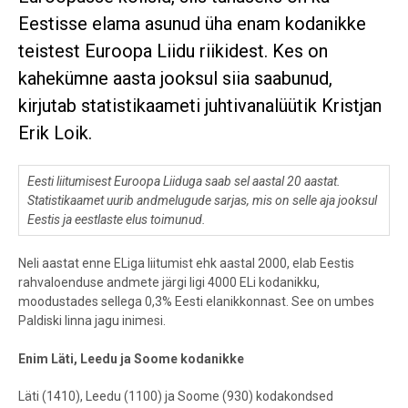
Eestisse elama asunud üha enam kodanikke
teistest Euroopa Liidu riikidest. Kes on
kahekümne aasta jooksul siia saabunud,
kirjutab statistikaameti juhtivanalüütik Kristjan
Erik Loik.
Eesti liitumisest Euroopa Liiduga saab sel aastal 20 aastat.
Statistikaamet uurib andmelugude sarjas, mis on selle aja jooksul
Eestis ja eestlaste elus toimunud.
Neli aastat enne ELiga liitumist ehk aastal 2000, elab Eestis
rahvaloenduse andmete järgi ligi 4000 ELi kodanikku,
moodustades sellega 0,3% Eesti elanikkonnast. See on umbes
Paldiski linna jagu inimesi.
Enim Läti, Leedu ja Soome kodanikke
Läti (1410), Leedu (1100) ja Soome (930) kodakondsed