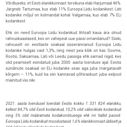
Võrdluseks, et Eesti elanikkonnast tervikuna elab Harjumaal 46%.
Järgneb Tartumaa, kus elab 11% Euroopa Liidu kodanikest. Läti
kodanike mõjul on kolmandal kohal Valgamaa, kus elab 7% ELi
kodanikest.
Ehk on need Euroopa Liidu kodanikud lihtsalt kaua ära olnud
rahvuskaaslased, kes on vahepeal uue passi omandanud? Siiski,
rahvuselt on eestlaste osakaal sisserännanud Euroopa Liidu
kodanike hulgas vaid 1,3%, ning neist pea kõik on kas Soome,
Rootsi, Saksamaa, Läti või Leedu passiga ehk samad riigid, kes
olid peamiselt esindatud juba 2000. aasta loenduse ajal. Eestis
sündinute osakaal on ELi kodanike seas aga juba märgatavalt
kõrgem – 11%, kuid ka siin kannavad põhiraskust juba eelpool
mainitud viis riiki.
2021. aasta loendusel loendati Eestis kokku 1 331 824 elanikku,
kellest 84,7% olid Eesti kodanikud, 10,2% olid välisriikide kodanikud
ning 5% olid määramata kodakondsusega ehk nn hallid passid.
Euroopa Liidu kodanikud moodustasid 1,6% elanikkonnast üldiselt ja