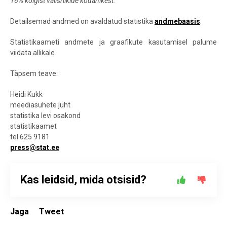
16% kõigist välisriikide kodanikest.
Detailsemad andmed on avaldatud statistika
andmebaasis
.
Statistikaameti andmete ja graafikute kasutamisel palume
viidata allikale.
Täpsem teave:
Heidi Kukk
meediasuhete juht
statistika levi osakond
statistikaamet
tel 625 9181
press@stat.ee
Kas leidsid, mida otsisid?
Jaga
Tweet