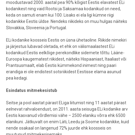
moodustavad 2000. aastal pea 90% kõigist Eestis elavatest ELi
kodanikest ning vaid Rootsi ja Saksamaa kodanikud on need,
keda on samuti enam kui 100. Lisaks ei ela ligi kümne riigi
kodanikke Eestis üldse. Nendeks riikideks on muu hulgas näiteks
Slovakkia, Sloveenia ja Portugal.
ELi kodanike koosseis Eestis on üsna ühetaoline. Riikide nimekiri
ja järjestus lubavad oletada, et ehk on välismaalastest ELi
kodanikud Eestis eelkõige perekondlike sidemete tõttu. Lääne-
Euroopa kaugematest riikidest, näiteks Hispaaniast, Itaaliast või
Prantsusmaalt, elab Eestis kümmekond inimest ning paari
erandiga ei ole endistest sotsriikidest Eestisse elama asunud
pea kedagi.
Esindatus mitmekesistub
Seitse ja pool aastat pärast ELiga liitumist ning 11 aastat pärast
eelnevat rahvaloendust, on 2011. aasta seisuga ELi kodanike arv
Eestis kasvanud võrdlemisi vähe – 2500 elaniku võrra ehk 6500
elanikuni. Jätkuvalt on enim Läti, Leedu ja Soome kodanikke, kuid
nende osakaal on langenud 72% juurde ehk koosseis on
muutunud mitmekesisemaks.