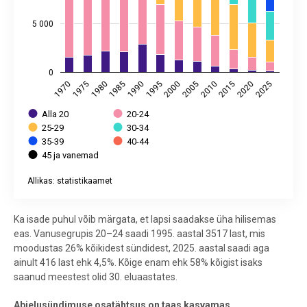
5 000
0
1975
1990
2005
2020
1970
1985
2000
2015
1980
1995
2010
2025
Alla 20
20-24
25-29
30-34
35-39
40-44
45 ja vanemad
Allikas: statistikaamet
End of interactive chart.
Ka isade puhul võib märgata, et lapsi saadakse üha hilisemas
eas. Vanusegrupis 20–24 saadi 1995. aastal 3517 last, mis
moodustas 26% kõikidest sündidest, 2025. aastal saadi aga
ainult 416 last ehk 4,5%. Kõige enam ehk 58% kõigist isaks
saanud meestest olid 30. eluaastates.
Abielusündimuse osatähtsus on taas kasvamas