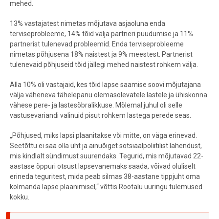
mehed.
13% vastajatest nimetas mõjutava asjaoluna enda
terviseprobleeme, 14% tõid välja partneri puudumise ja 11%
partnerist tulenevad probleemid. Enda terviseprobleeme
nimetas põhjusena 18% naistest ja 9% meestest. Partnerist
tulenevaid põhjuseid tõid jällegi mehed naistest rohkem välja.
Alla 10% oli vastajaid, kes tõid lapse saamise soovi mõjutajana
välja väheneva tähelepanu olemasolevatele lastele ja ühiskonna
vähese pere- ja lastesõbralikkuse. Mõlemal juhul oli selle
vastusevariandi valinuid pisut rohkem lastega perede seas.
„Põhjused, miks lapsi plaanitakse või mitte, on väga erinevad.
Seetõttu ei saa olla üht ja ainuõiget sotsiaalpoliitilist lahendust,
mis kindlalt sündimust suurendaks. Tegurid, mis mõjutavad 22-
aastase õppuri otsust lapsevanemaks saada, võivad oluliselt
erineda teguritest, mida peab silmas 38-aastane tippjuht oma
kolmanda lapse plaanimisel,“ võttis Rootalu uuringu tulemused
kokku.