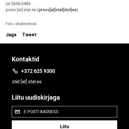
tel 5696 6484
press
[at]
stat.ee
(
press[at]stat[dot]ee
)
Foto: Shutterstock
Jaga
Tweet
Kontaktid
+372 625 9300
stat
[at]
stat.ee
Liitu uudiskirjaga
E-POSTI AADRESS