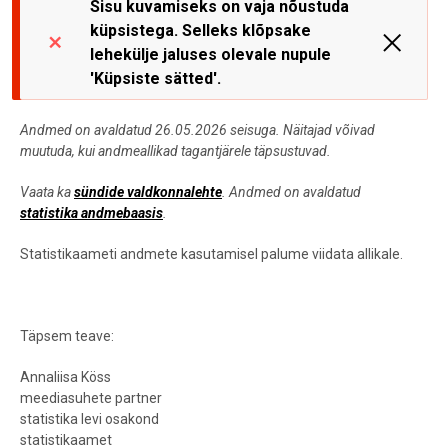
Sisu kuvamiseks on vaja nõustuda
küpsistega. Selleks klõpsake
lehekülje jaluses olevale nupule
'Küpsiste sätted'.
Andmed on avaldatud 26.05.2026 seisuga. Näitajad võivad
muutuda, kui andmeallikad tagantjärele täpsustuvad.
Vaata ka
sündide valdkonnalehte
. Andmed on avaldatud
statistika andmebaasis
.
Statistikaameti andmete kasutamisel palume viidata allikale.
Täpsem teave:
Annaliisa Köss
meediasuhete partner
statistika levi osakond
statistikaamet