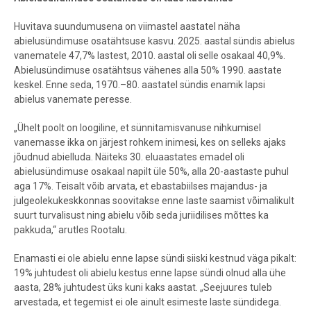
Huvitava suundumusena on viimastel aastatel näha
abielusündimuse osatähtsuse kasvu. 2025. aastal sündis abielus
vanematele 47,7% lastest, 2010. aastal oli selle osakaal 40,9%.
Abielusündimuse osatähtsus vähenes alla 50% 1990. aastate
keskel. Enne seda, 1970.–80. aastatel sündis enamik lapsi
abielus vanemate peresse.
„Ühelt poolt on loogiline, et sünnitamisvanuse nihkumisel
vanemasse ikka on järjest rohkem inimesi, kes on selleks ajaks
jõudnud abielluda. Näiteks 30. eluaastates emadel oli
abielusündimuse osakaal napilt üle 50%, alla 20-aastaste puhul
aga 17%. Teisalt võib arvata, et ebastabiilses majandus- ja
julgeolekukeskkonnas soovitakse enne laste saamist võimalikult
suurt turvalisust ning abielu võib seda juriidilises mõttes ka
pakkuda,“ arutles Rootalu.
Enamasti ei ole abielu enne lapse sündi siiski kestnud väga pikalt:
19% juhtudest oli abielu kestus enne lapse sündi olnud alla ühe
aasta, 28% juhtudest üks kuni kaks aastat. „Seejuures tuleb
arvestada, et tegemist ei ole ainult esimeste laste sündidega.