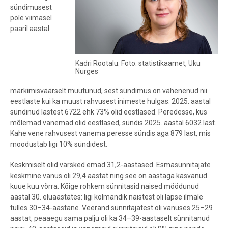
sündimusest
pole viimasel
paaril aastal
Kadri Rootalu. Foto: statistikaamet, Uku
Nurges
märkimisväärselt muutunud, sest sündimus on vähenenud nii
eestlaste kui ka muust rahvusest inimeste hulgas. 2025. aastal
sündinud lastest 6722 ehk 73% olid eestlased. Peredesse, kus
mõlemad vanemad olid eestlased, sündis 2025. aastal 6032 last.
Kahe vene rahvusest vanema peresse sündis aga 879 last, mis
moodustab ligi 10% sündidest.
Keskmiselt olid värsked emad 31,2-aastased. Esmasünnitajate
keskmine vanus oli 29,4 aastat ning see on aastaga kasvanud
kuue kuu võrra. Kõige rohkem sünnitasid naised möödunud
aastal 30. eluaastates: ligi kolmandik naistest oli lapse ilmale
tulles 30–34-aastane. Veerand sünnitajatest oli vanuses 25–29
aastat, peaaegu sama palju oli ka 34–39-aastaselt sünnitanud