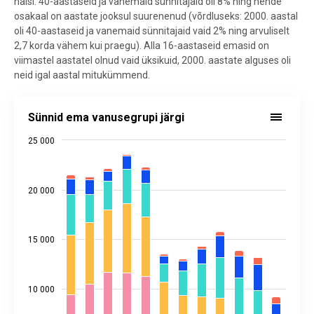
naisi. 40-aastaseid ja vanemaid sünnitajaid oli 8% ning nende
osakaal on aastate jooksul suurenenud (võrdluseks: 2000. aastal
oli 40-aastaseid ja vanemaid sünnitajaid vaid 2% ning arvuliselt
2,7 korda vähem kui praegu). Alla 16-aastaseid emasid on
viimastel aastatel olnud vaid üksikuid, 2000. aastate alguses oli
neid igal aastal mitukümmend.
Sünnid ema vanusegrupi järgi
Sünnid ema vanusegrupi järgi
Bar chart with 7 data series.
25 000
Allikas: statistikaamet
View as data table, Sünnid ema vanusegrupi järgi
The chart has 1 X axis displaying categories.
20 000
The chart has 2 Y axes displaying values, and values.
15 000
10 000