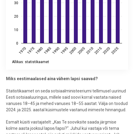
30
20
10
0
1975
1990
2005
2020
1980
1995
2010
2025
1970
1985
2000
2015
Allikas: statistikaamet
End of interactive chart.
Miks eestimaalased aina vähem lapsi saavad?
Statistikaamet on seda sotsiaalministeeriumi tellimusel uurinud
Eesti sotsiaaluuringus, millele said soovi korral vastata naised
vanuses 18–45 ja mehed vanuses 18–55 aastat. Välja on toodud
2024. ja 2025. aastal küsimustele vastanud inimeste hinnangud.
Esmalt küsiti vastajatelt: „Kas Te sooviksite saada järgmise
kolme aasta jooksul lapse/lapsi?“. Juhul kui vastaja või tema