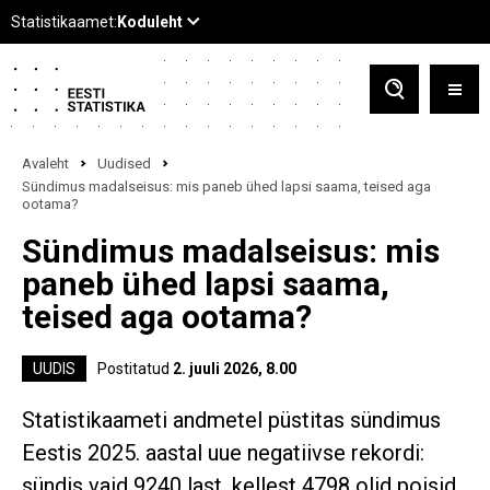
Avaleht
Uudised
Sündimus madalseisus: mis paneb ühed lapsi saama, teised aga
ootama?
Sündimus madalseisus: mis
paneb ühed lapsi saama,
teised aga ootama?
UUDIS
Postitatud
2. juuli 2026, 8.00
Statistikaameti andmetel püstitas sündimus
Eestis 2025. aastal uue negatiivse rekordi:
sündis vaid 9240 last, kellest 4798 olid poisid