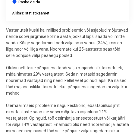
Raske öelda
Allikas: statistikaamet
End of interactive chart.
Vastanutelt küsiti ka, millised probleemid või asjaolud mõjutavad
nende soovi järgmise kolme aasta jooksul lapsi saada või mitte
saada. Kõige sagedamini toodi välja oma vanus (34%), mis on
liiga noor või liiga vana. Nooremate kui 25-aastaste seas tõid
selle põhjuse välja peaaegu pooled.
Olulisuselt teise põhjusena toodi välja majanduslik toimetulek,
mida nimetas 29% vastajatest. Seda nimetasid sagedamini
nooremad vastajad ning need, kellel veel polnud lapsi. Ka naised
tõid majanduslikku toimetulekut põhjusena sagedamini välja kui
mehed.
Ülemaailmseid probleeme nagu keskkond, ebastabiilsus jmt
nimetas laste saamise soovi mõjutava asjaoluna 21%
vastajatest. Õpinguid, töö otsimist ja eneseteostust või karjääri
tõi välja 14% vastajatest. Enamasti olid need nooremad ja lasteta
inimesed ning naised tõid selle põhjuse välja sagedamini kui