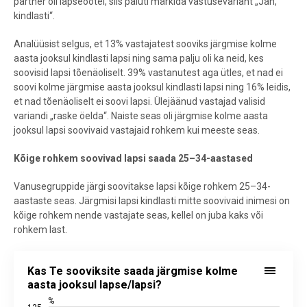
partner oli lapseootel, siis paluti märkida vastusevariant „Jah,
kindlasti“.
Analüüsist selgus, et 13% vastajatest sooviks järgmise kolme
aasta jooksul kindlasti lapsi ning sama palju oli ka neid, kes
soovisid lapsi tõenäoliselt. 39% vastanutest aga ütles, et nad ei
soovi kolme järgmise aasta jooksul kindlasti lapsi ning 16% leidis,
et nad tõenäoliselt ei soovi lapsi. Ülejäänud vastajad valisid
variandi „raske öelda“. Naiste seas oli järgmise kolme aasta
jooksul lapsi soovivaid vastajaid rohkem kui meeste seas.
Kõige rohkem soovivad lapsi saada 25–34-aastased
Vanusegruppide järgi soovitakse lapsi kõige rohkem 25–34-
aastaste seas. Järgmisi lapsi kindlasti mitte soovivaid inimesi on
kõige rohkem nende vastajate seas, kellel on juba kaks või
rohkem last.
Kas Te sooviksite saada järgmise kolme aasta jooksul lapse/lapsi?
Kas Te sooviksite saada järgmise kolme
Bar chart with 5 data series.
aasta jooksul lapse/lapsi?
Allikas: statistikaamet
%