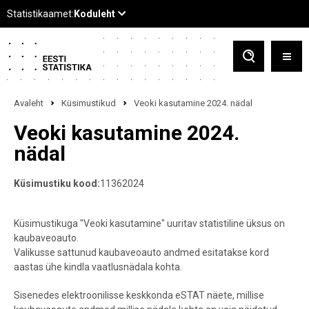
Avaleht
Küsimustikud
Veoki kasutamine 2024. nädal
Veoki kasutamine 2024.
nädal
Küsimustiku kood:
11362024
Küsimustikuga
"Veoki kasutamine"
uuritav statistiline üksus on
kaubaveoauto.
Valikusse sattunud kaubaveoauto andmed esitatakse kord
aastas ühe kindla vaatlusnädala kohta.
Sisenedes elektroonilisse keskkonda eSTAT näete, millise