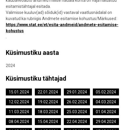
kaubaveoauto andmed millise nädala kohta on vaja näidatud
esitamistähtajal esitada.
Valimisse kuuluv(ad) sõiduk(id) vastaval vaatlusnädalal on
kuvatud ka rubriigis Andmete esitamise kohustus/Märkused:
https://www.stat.ee/et/esita-andmeid/andmete-esitamise-
kohustus
.
Küsimustiku aasta
2024
Küsimustiku tähtajad
15.01.2024
22.01.2024
29.01.2024
05.02.2024
12.02.2024
19.02.2024
26.02.2024
04.03.2024
11.03.2024
18.03.2024
25.03.2024
01.04.2024
08.04.2024
15.04.2024
22.04.2024
29.04.2024