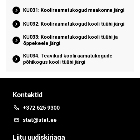
KU031: Kooliraamatukogud maakonna järgi
KU032: Kooliraamatukogud kooli tüübi järgi
KU033: Kooliraamatukogud kooli tüübi ja
õppekeele järgi
KU034: Teavikud kooliraamatukogude
põhikogus kooli tüübi järgi
Kontaktid
+372 625 9300
stat@stat.ee
Liitu uudiskirjaga