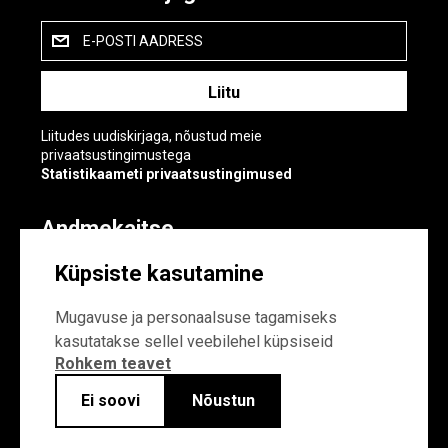
E-POSTI AADRESS
Liitudes uudiskirjaga, nõustud meie
privaatsustingimustega
Statistikaameti privaatsustingimused
Andmekaitse
Andmekaitse
Küpsiste kasutamine
Küpsiste sätted
Mugavuse ja personaalsuse tagamiseks
kasutatakse sellel veebilehel küpsiseid
Rohkem teavet
Ei soovi
Nõustun