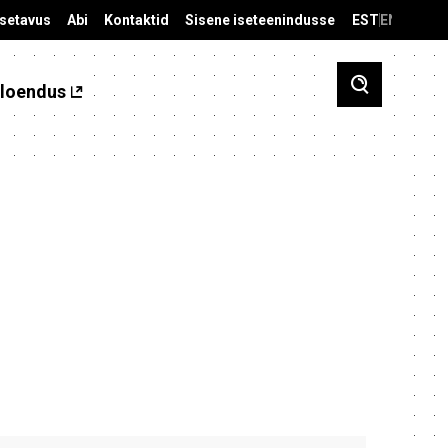
äsetavus
Abi
Kontaktid
Sisene iseteenindusse
EST
ENG
loendus