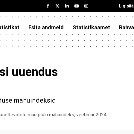
Ligipä
tistikat
Esita andmeid
Statistikaamet
Rahva
asi uuendus
duse mahuindeksid
dusettevõtete müügitulu mahuindeks, veebruar 2024