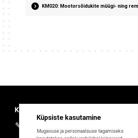
KM020: Mootorsõidukite müügi- ning rem
Kontaktid
Liitu uudiskirja
Küpsiste kasutamine
+372 625 9300
E-POSTI AADR
Mugavuse ja personaalsuse tagamiseks