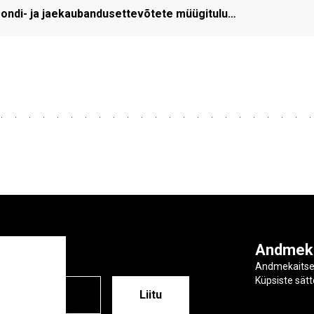
ondi- ja jaekaubandusettevõtete müügitulu…
ga
Andmek
Andmekaits
Küpsiste sät
ESS