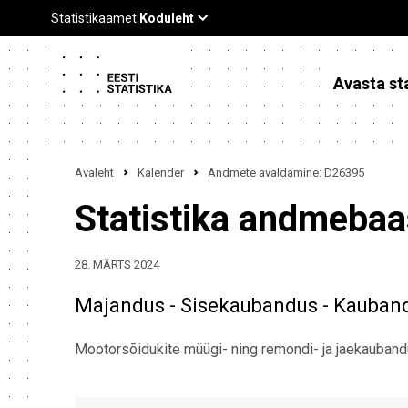
Avasta sta
Avaleht
Kalender
Andmete avaldamine: D26395
Statistika andmeba
28. MÄRTS 2024
Majandus - Sisekaubandus - Kauban
Mootorsõidukite müügi- ning remondi- ja jaekauban