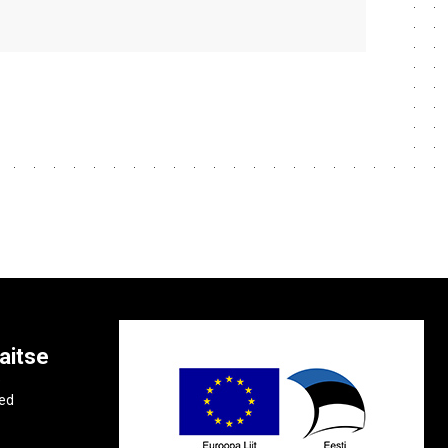
aitse
e
ted