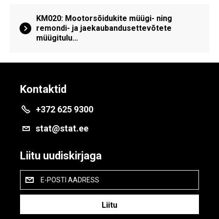
KM020: Mootorsõidukite müügi- ning
remondi- ja jaekaubandusettevõtete
müügitulu…
Kontaktid
+372 625 9300
stat@stat.ee
Liitu uudiskirjaga
E-POSTI AADRESS