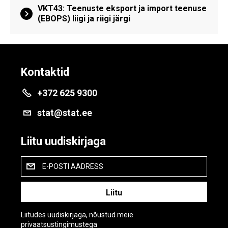
VKT43: Teenuste eksport ja import teenuse
(EBOPS) liigi ja riigi järgi
Kontaktid
+372 625 9300
stat@stat.ee
Liitu uudiskirjaga
E-POSTI AADRESS
Liitudes uudiskirjaga, nõustud meie
privaatsustingimustega